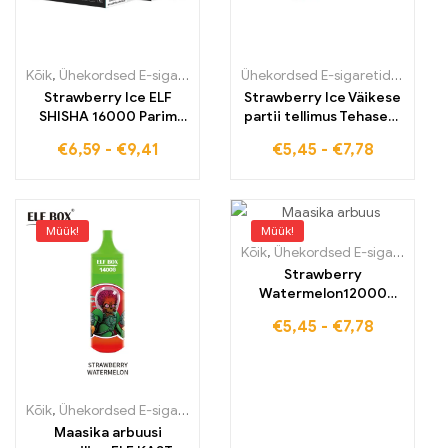
Kõik
,
Ühekordsed E-sigaretid
,
Ühekordsed e-sigaretid Eestis
Ühekordsed E-sigaretid
,
Ühekord
,
Ühek
Strawberry Ice ELF
Strawberry Ice Väikese
SHISHA 16000 Parim
partii tellimus Tehasest
maasikast ja jääst ELF
otse müük 1200
€
6,59
-
€
9,41
€
5,45
-
€
7,78
SHISHA 16000 tollivaba
tõmmet E-sigarett ELF
nautimiseks
BOX Digitaal 12000
Müük!
Müük!
Kõik
,
Ühekordsed E-sigaretid
,
Üh
Strawberry
Watermelon12000
tõmmet Võtke vastu
€
5,45
-
€
7,78
väikeseid koguseid
hulgimüügis ELF BOX
Digital 12000
Kõik
,
Ühekordsed E-sigaretid
,
Ühekordsed e-sigaretid Eestis
,
Ühek
Maasika arbuusi