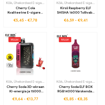
Kõik
,
Ühekordsed E-sigaretid
,
Ühekordsed e-sigaretid Eestis
Kõik
,
Ühekordsed E-sigaretid
,
Ühek
,
Üh
Cherry Cola
Kirsš Raspberry ELF
Kvaliteetne E-sigarett
SHISHA 16000 Tollivaba
suure tõmbega 12000
E-süsi maitseka Kirsš-
€
5,45
-
€
7,78
€
6,59
-
€
9,41
Vape ELF BOX
Himbeer Mixiga 16000
Digitaalne 12000
Puffi
Müük!
Müük!
Kõik
,
Ühekordsed E-sigaretid
,
Ühekordsed e-sigaretid Eestis
Kõik
,
Ühekordsed E-sigaretid
,
Ühek
,
Üh
Cherry Soda 3D-ekraan
Cherry Soda ELF BOX
KI-energia ja 15000
RGB14000 Värskendav
suitsu ELF BOX PULSE X
kirsinauding stiilse
€
9,64
-
€
13,77
€
5,85
-
€
8,35
RGB-disainiga 14000
PUFFS VAPE