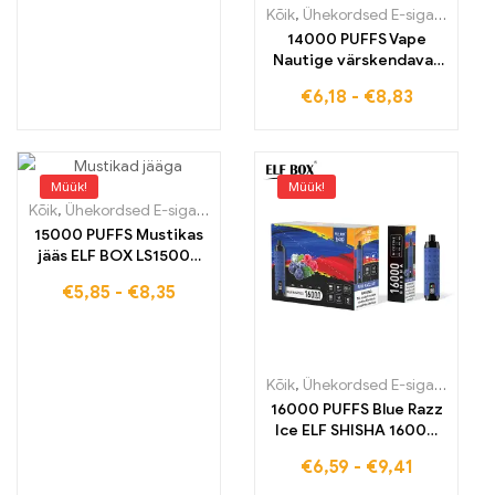
Kõik
,
Ühekordsed E-sigaretid
,
Üh
14000 PUFFS Vape
Nautige värskendavat
luksust tollimaksuvabalt
€
6,18
-
€
8,83
Grape Ice Smo ELF BOX
RGB14000 proke tagab
täiusliku hiti
Müük!
Müük!
Kõik
,
Ühekordsed E-sigaretid
,
Ühekordsed e-sigaretid Eestis
,
Ühek
15000 PUFFS Mustikas
jääs ELF BOX LS15000
otsemüük tehase
€
5,85
-
€
8,35
juurest kvaliteetsete
e-sigarettide jaoks
Kõik
,
Ühekordsed E-sigaretid
,
Üh
16000 PUFFS Blue Razz
Ice ELF SHISHA 16000
Premium-kvaliteet
€
6,59
-
€
9,41
nõudlikule suitsutajale