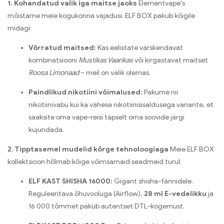
1. Kohandatud valik iga maitse jaoks
Elementvape's
mõistame meie kogukonna vajadusi. ELF BOX pakub kõigile
midagi:
Võrratud maitsed:
Kas eelistate värskendavat
kombinatsiooni
Mustikas Vaarikas
või kirgastavat maitset
Roosa Limonaad
– meil on valik olemas.
Paindlikud nikotiini võimalused:
Pakume nii
nikotiinivabu kui ka vähese nikotiinisisaldusega variante, et
saaksite oma vape-reisi täpselt oma soovide järgi
kujundada.
2. Tipptasemel mudelid kõrge tehnoloogiaga
Meie ELF BOX
kollektsioon hõlmab kõige võimsamaid seadmeid turul:
ELF KAST SHISHA 16000:
Gigant shisha-fännidele.
Reguleeritava õhuvooluga (Airflow),
28 ml E-vedelikku
ja
16 000 tõmmet pakub autentset DTL-kogemust.