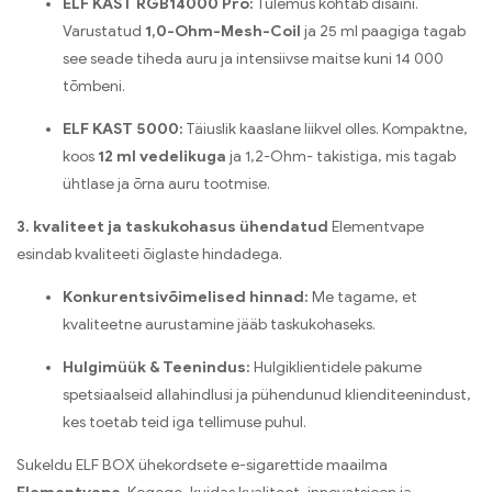
ELF KAST RGB14000 Pro:
Tulemus kohtab disaini.
Varustatud
1,0-Ohm-Mesh-Coil
ja 25 ml paagiga tagab
see seade tiheda auru ja intensiivse maitse kuni 14 000
tõmbeni.
ELF KAST 5000:
Täiuslik kaaslane liikvel olles. Kompaktne,
koos
12 ml vedelikuga
ja 1,2-Ohm- takistiga, mis tagab
ühtlase ja õrna auru tootmise.
3. kvaliteet ja taskukohasus ühendatud
Elementvape
esindab kvaliteeti õiglaste hindadega.
Konkurentsivõimelised hinnad:
Me tagame, et
kvaliteetne aurustamine jääb taskukohaseks.
Hulgimüük & Teenindus:
Hulgiklientidele pakume
spetsiaalseid allahindlusi ja pühendunud klienditeenindust,
kes toetab teid iga tellimuse puhul.
Sukeldu ELF BOX ühekordsete e-sigarettide maailma