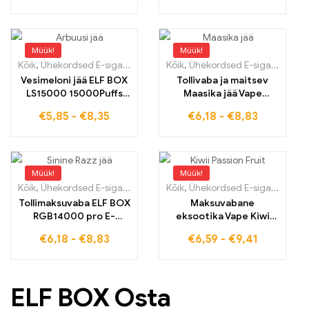
sigarette ELF BOX
Digital 12000
Müük!
Müük!
Kõik
,
Ühekordsed E-sigaretid
,
Ühekordsed e-sigaretid Eestis
Kõik
,
Ühekordsed E-sigaretid
,
Ühek
,
Üh
Vesimeloni jää ELF BOX
Tollivaba ja maitsev
LS15000 15000Puffs
Maasika jää Vape
Hulgimüük populaarne
erakordseks
€
5,85
-
€
8,35
€
6,18
-
€
8,83
E-sigarett
naudinguks
Müük!
Müük!
Kõik
,
Ühekordsed E-sigaretid
,
Ühekordsed e-sigaretid Eestis
Kõik
,
Ühekordsed E-sigaretid
,
Ühek
,
Üh
Tollimaksuvaba ELF BOX
Maksuvabane
RGB14000 pro E-
eksootika Vape Kiwi
sigaretid Blue Razz Ice
Passion Fruit ELF
€
6,18
-
€
8,83
€
6,59
-
€
9,41
Vape täpselt teie
SHISHA 16000 Premium
maitse järgi 14000
kvaliteet 16000 PUFFS
Puffs
ELF BOX Osta