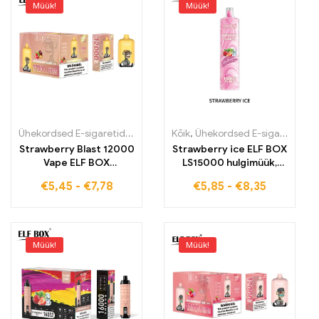
Müük!
Müük!
Ühekordsed E-sigaretid
,
Ühekordsed e-sigaretid Eestis
Kõik
,
Ühekordsed E-sigaretid
,
Ühekordse
,
Üh
Strawberry Blast 12000
Strawberry ice ELF BOX
Vape ELF BOX
LS15000 hulgimüük,
Digitaalne 12000
kogemused kõrgklassi
€
5,45
-
€
7,78
€
5,85
-
€
8,35
Turvaline saatmine Kiire
õnne, 15000 suitsu
ost
kuum müük
Müük!
Müük!