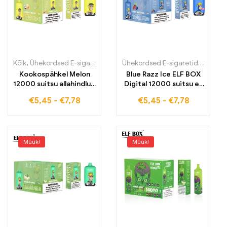
Kõik
,
Ühekordsed E-sigaretid
,
Ühekordsed e-sigaretid Eestis
Ühekordsed E-sigaretid
,
Ühekord
,
Ühek
Kookospähkel Melon
Blue Razz Ice ELF BOX
12000 suitsu allahindlus,
Digital 12000 suitsu e-
hulgimüük, ülemaailmne
sigarett pakub parimat
€
5,45
-
€
7,78
€
5,45
-
€
7,78
saatmine ELF BOX
suitsutuskogemust
Digital 12000 Vape
Müük!
Müük!