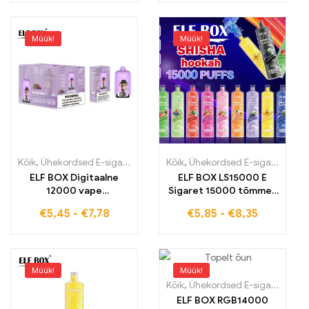
Blueberry Sour
Raspberry
Müük!
Müük!
Kõik
,
Ühekordsed E-sigaretid
,
Ühekordsed e-sigaretid Eestis
Kõik
,
Ühekordsed E-sigaretid
,
Ühek
,
Üh
ELF BOX Digitaalne
ELF BOX LS15000 E
12000 vape
Sigaret 15000 tõmmet
Segamaitse Puuviljad
Mixed berries kogege
€
5,45
-
€
7,78
€
5,85
-
€
8,35
Proovi
ülimat naudingut
hulgimüügihinnaga otse
tehaselt
Müük!
Müük!
Kõik
,
Ühekordsed E-sigaretid
,
Üh
ELF BOX RGB14000