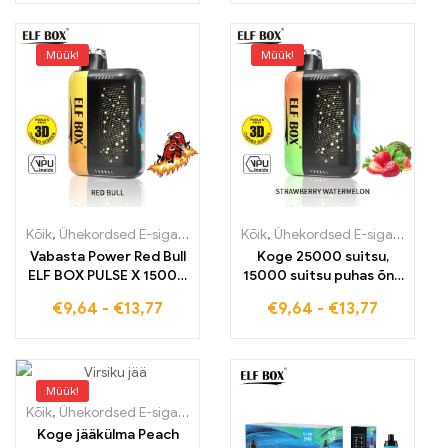
16000PUFFS
Müük!
Müük!
Kõik
,
Ühekordsed E-sigaretid
,
Ühekordsed e-sigaretid Eestis
Kõik
,
Ühekordsed E-sigaretid
,
Ühek
,
Üh
Vabasta Power Red Bull
Koge 25000 suitsu,
ELF BOX PULSE X 15000
15000 suitsu puhas õnn
suitsu pulsrežiimis
Strawberry
€
9,64
-
€
13,77
€
9,64
-
€
13,77
Watermelon ELF BOX
PULSE X
Müük!
Kõik
,
Ühekordsed E-sigaretid
,
Ühekordsed e-sigaretid Eestis
,
Ühek
Koge jääkülma Peach