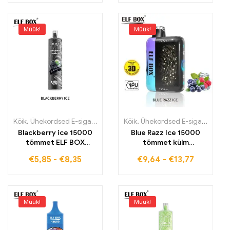
Müük!
Müük!
Kõik
,
Ühekordsed E-sigaretid
,
Ühekordsed e-sigaretid Eestis
Kõik
,
Ühekordsed E-sigaretid
,
Ühek
,
Üh
Blackberry ice 15000
Blue Razz Ice 15000
tõmmet ELF BOX
tõmmet külm
LS15000 tehasehinnaga
marjamaitse koos ELF
€
5,85
-
€
8,35
€
9,64
-
€
13,77
ülemaailmne saatmine
BOX PULSE X-ga
tollivabad tooted
Müük!
Müük!