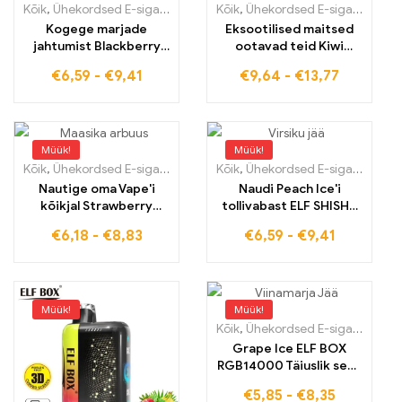
Kõik
,
Ühekordsed E-sigaretid
,
Ühekordsed e-sigaretid Eestis
Kõik
,
Ühekordsed E-sigaretid
,
Ühek
,
Üh
Kogege marjade
Eksootilised maitsed
jahtumist Blackberry
ootavad teid Kiwi
Ice 16000 suitsu, Elf
Passion Fruit ELF BOX
€
6,59
-
€
9,41
€
9,64
-
€
13,77
Shisha 16000 ning
PULSE X KI-juhtimisega
nautige
jõudlusega
maksuvabastust
Müük!
Müük!
Kõik
,
Ühekordsed E-sigaretid
,
Ühekordsed e-sigaretid Eestis
Kõik
,
Ühekordsed E-sigaretid
,
Ühek
,
Üh
Nautige oma Vape'i
Naudi Peach Ice'i
kõikjal Strawberry
tollivabast ELF SHISHA
Watermelon ELF BOX
16000 Premium E-
€
6,18
-
€
8,83
€
6,59
-
€
9,41
RGB14000 pro
sigaretist
tollimaksuvabalt
tarnituna
Müük!
Müük!
Kõik
,
Ühekordsed E-sigaretid
,
Üh
Grape Ice ELF BOX
RGB14000 Täiuslik segu
viinamarjanaudingust ja
€
5,85
-
€
8,35
futuristlikust RGB-