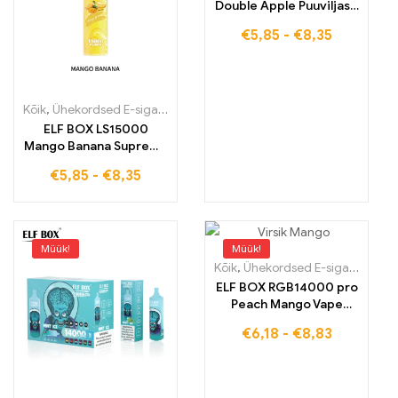
Double Apple Puuviljase
õunavärskuse ja
€
5,85
-
€
8,35
kaasaegse RGB-disaini
sulam
Kõik
,
Ühekordsed E-sigaretid
,
Ühekordsed e-sigaretid Eestis
,
Ühek
ELF BOX LS15000
Mango Banana Supreme
Intensiivne maitse
€
5,85
-
€
8,35
Täiuslik kvaliteet
15000PUFFS
Müük!
Müük!
Kõik
,
Ühekordsed E-sigaretid
,
Üh
ELF BOX RGB14000 pro
Peach Mango Vape
tollimaksuvaba
€
6,18
-
€
8,83
puuviljanauding
eksklusiivsete
elamuste jaoks 14000
Puffs