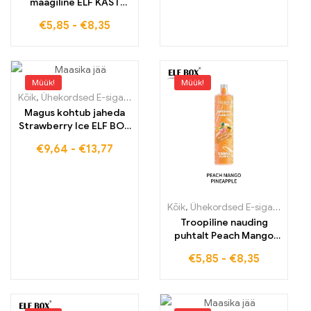
maagiline ELF KAST
RGB14000 nõudlikele
€
5,85
-
€
8,35
nautlejatele
Müük!
Müük!
Kõik
,
Ühekordsed E-sigaretid
,
Ühekordsed e-sigaretid Eestis
,
Ühek
Magus kohtub jaheda
Strawberry Ice ELF BOX
PULSE X – 15000 mahvi
€
9,64
-
€
13,77
pulssrežiimis
Kõik
,
Ühekordsed E-sigaretid
,
Üh
Troopiline nauding
puhtalt Peach Mango
Pineapple Vape parima
€
5,85
-
€
8,35
mahlase segu jaoks ELF
BOX LS15000