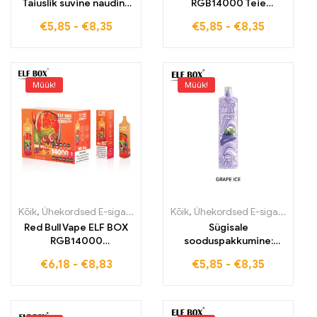
Täiuslik suvine nauding
RGB14000 Teie
virsikust ja mangost ELF
värskendava energia ja
€
5,85
-
€
8,35
€
5,85
-
€
8,35
BOX RGB14000 Puffs
futuristliku disaini
allikas
Müük!
Müük!
Kõik
,
Ühekordsed E-sigaretid
,
Ühekordsed e-sigaretid Eestis
Kõik
,
Ühekordsed E-sigaretid
,
Ühek
,
Üh
Red Bull Vape ELF BOX
Sügisale
RGB14000
sooduspakkumine:
tollimaksuvaba nauding
15000 tõmmet Grape
€
6,18
-
€
8,83
€
5,85
-
€
8,35
energilise hetke jaoks
Ice ELF BOX LS15000
hindadega, mis löövad
lauale