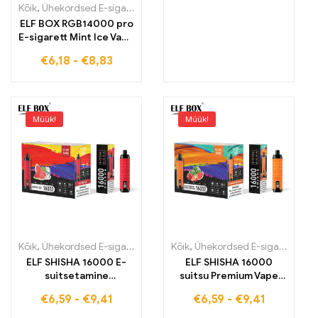
Kõik
,
Ühekordsed E-sigaretid
,
Ühekordsed e-sigaretid Eestis
,
Ühek
ELF BOX RGB14000 pro
E-sigarett Mint Ice Vape
sinu värskendava hetke
€
6,18
-
€
8,83
jaoks
Müük!
Müük!
Kõik
,
Ühekordsed E-sigaretid
,
Ühekordsed e-sigaretid Eestis
Kõik
,
Ühekordsed E-sigaretid
,
Ühek
,
Üh
ELF SHISHA 16000 E-
ELF SHISHA 16000
suitsetamine
suitsu Premium Vape
Värskendav ja jahutav
maasika-arbuus
€
6,59
-
€
9,41
€
6,59
-
€
9,41
Lush Ice Vape
maitsega värskendava
kuumadele päevadele
magususe jaoks