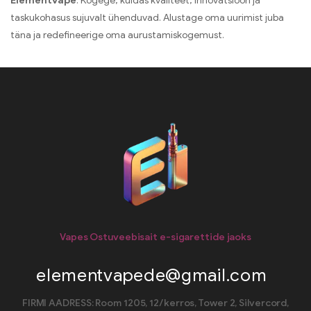
Elementvape
. Kogege, kuidas kvaliteet, innovatsioon ja
taskukohasus sujuvalt ühenduvad. Alustage oma uurimist juba
täna ja redefineerige oma aurustamiskogemust.
Vapes Ostuveebisait e-sigarettide jaoks
elementvapede@gmail.com
FIRMI AADRESS: Room 1205, 12/kerros, Tower 2, Silvercord,