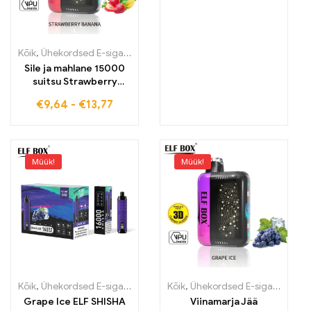
tehnoloogiast
Kõik
,
Ühekordsed E-sigaretid
,
Ühekordsed e-sigaretid Eestis
,
Ühek
Sile ja mahlane 15000
suitsu Strawberry
Banana ELF BOX PULSE
€
9,64
-
€
13,77
X
Müük!
Müük!
Kõik
,
Ühekordsed E-sigaretid
,
Ühekordsed e-sigaretid Eestis
Kõik
,
Ühekordsed E-sigaretid
,
Ühek
,
Üh
Grape Ice ELF SHISHA
Viinamarja Jää