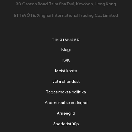
30 Canton Road, Tsim Sha Tsui, Kowloon, Hong Kong
ETTEVÕTE: Xinghai International Trading Co., Limited
TINGIMUSED
Blogi
KKK
Meist kohta
võta ühendust
Tagasimakse poliitika
Andmekaitse eeskirjad
Ärireeglid
Saadetistüüp