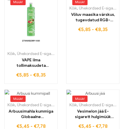
Müük!
Müük!
Kõik
,
Ühekordsed E-sigaretid
,
Üh
Võluv maasika värskus,
tugevdatud RGB-
tehnoloogiaga
€
5,85
-
€
8,35
Strawberry Ice ELF BOX
RGB14000
Kõik
,
Ühekordsed E-sigaretid
,
Ühekordsed e-sigaretid Eestis
,
Ühek
VAPE ilma
tollimaksudeta
Strawberry Kiwi ELF
€
5,85
-
€
8,35
BOX LS15000 soodsate
hulgitellimishindadega
Müük!
Müük!
Kõik
,
Ühekordsed E-sigaretid
,
Ühekordsed e-sigaretid Eestis
Kõik
,
Ühekordsed E-sigaretid
,
Ühek
,
Üh
Arbuusimahla kummiga
Vesimelon jää E-
Globaalne
sigarett hulgimüük
saatmistehas toodab
maksuvaba ELF BOX
€
5,45
-
€
7,78
€
5,45
-
€
7,78
kvaliteetseid E-
Digital 12000