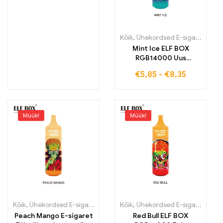
Kõik
,
Ühekordsed E-sigaretid
,
Üh
Mint Ice ELF BOX
RGB14000 Uus
värskuse mõõde
€
5,85
-
€
8,35
stiilsete RGB-
särakestega
Müük!
Müük!
Kõik
,
Ühekordsed E-sigaretid
,
Ühekordsed e-sigaretid Eestis
Kõik
,
Ühekordsed E-sigaretid
,
Ühek
,
Üh
Peach Mango E-sigaret
Red Bull ELF BOX