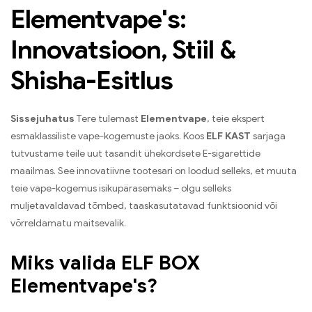
Elementvape's:
Innovatsioon, Stiil &
Shisha-Esitlus
Sissejuhatus
Tere tulemast
Elementvape
, teie ekspert
esmaklassiliste vape-kogemuste jaoks. Koos
ELF KAST
sarjaga
tutvustame teile uut tasandit ühekordsete E-sigarettide
maailmas. See innovatiivne tootesari on loodud selleks, et muuta
teie vape-kogemus isikupärasemaks – olgu selleks
muljetavaldavad tõmbed, taaskasutatavad funktsioonid või
võrreldamatu maitsevalik.
Miks valida ELF BOX
Elementvape's?