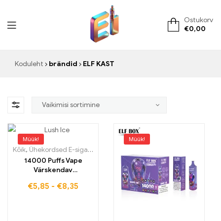
Ostukorv
€
0,00
ElementVape.de
Koduleht
brändid
ELF KAST
Müük!
Müük!
Kõik
,
Ühekordsed E-sigaretid
,
Ühekordsed e-sigaretid Eestis
,
Ühek
14000 Puffs Vape
Värskendav
arbuusinauding RGB-
€
5,85
-
€
8,35
tehnoloogiaga Lush Ice
ELF BOX RGB14000