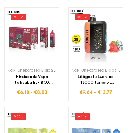
Müük!
Müük!
Kõik
,
Ühekordsed E-sigaretid
,
Ühekordsed e-sigaretid Eestis
Kõik
,
Ühekordsed E-sigaretid
,
Ühek
,
Üh
Kirsisooda Vape
Lõõgastu Lush Ice
tollivaba ELF BOX
15000 tõmmet
RGB14000 mahlaste
pulsirežiimis ELF BOX
€
6,18
-
€
8,83
€
9,64
-
€
13,77
hetkede jaoks
PULSE X-ga
Müük!
Müük!