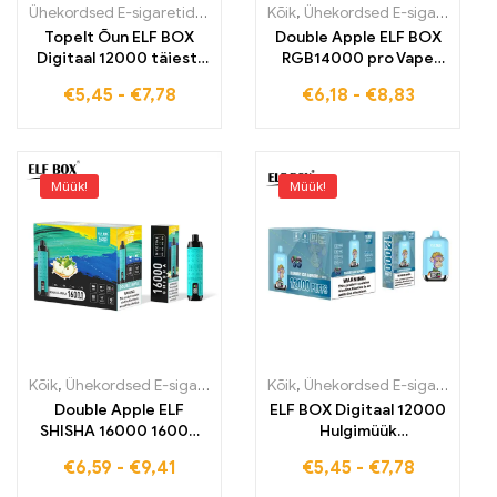
Ühekordsed E-sigaretid
,
Ühekordsed e-sigaretid Eestis
Kõik
,
Ühekordsed E-sigaretid
,
Ühekordse
,
Üh
Topelt Õun ELF BOX
Double Apple ELF BOX
Digitaal 12000 täiesti
RGB14000 pro Vape
uus E-sigarett
tollimaksuvaba nauding
€
5,45
-
€
7,78
€
6,18
-
€
8,83
maksuvaba
topelt puuviljanaudingu
kohaletoimetamine
jaoks
Müük!
Müük!
Kõik
,
Ühekordsed E-sigaretid
,
Ühekordsed e-sigaretid Eestis
Kõik
,
Ühekordsed E-sigaretid
,
Ühek
,
Üh
Double Apple ELF
ELF BOX Digitaal 12000
SHISHA 16000 16000
Hulgimüük
mahvi Maksuvaba vape
elektrooniline
€
6,59
-
€
9,41
€
5,45
-
€
7,78
klassikalise õunamaitse
ühekordne sigaret
jaoks
12000 tõmmet