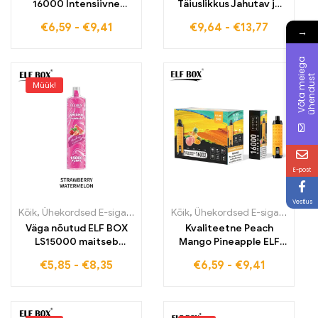
16000 Intensiivne
Täiuslikkus Jahutav ja
viinamarjamaitseline ja
värske maitse 15000
€
6,59
-
€
9,41
€
9,64
-
€
13,77
jahe 16000 tõmmet
tõmmet pulsirežiimis
→
vaba e-sigarett
V
õ
t
a
m
e
e
g
a
ü
h
e
n
d
u
s
i
t
Müük!
E-post
Vestlus
Kõik
,
Ühekordsed E-sigaretid
,
Ühekordsed e-sigaretid Eestis
Kõik
,
Ühekordsed E-sigaretid
,
Ühek
,
Üh
Väga nõutud ELF BOX
Kvaliteetne Peach
LS15000 maitseb
Mango Pineapple ELF
maasika arbuusi
SHISHA 16000 Puffs
€
5,85
-
€
8,35
€
6,59
-
€
9,41
kvaliteeti parima
Teie tollivaba E-
hinnaga 15000 suitsu
suitsetid eksootilise
naudingu jaoks