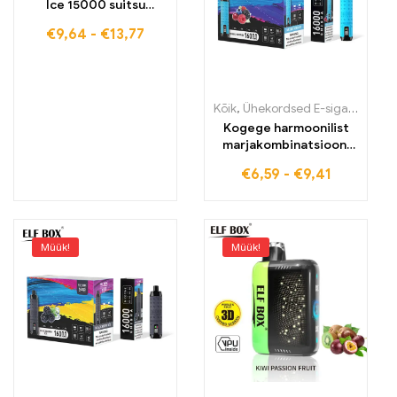
Ice 15000 suitsu
pulsrežiimis
€
9,64
-
€
13,77
Kõik
,
Ühekordsed E-sigaretid
,
Üh
Kogege harmoonilist
marjakombinatsiooni
Mixed Berries ELF
€
6,59
-
€
9,41
SHISHA 16000
Kvaliteetne Vape
nauding
Müük!
Müük!