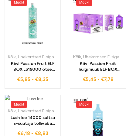
Müük!
Müük!
Kõik
,
Ühekordsed E-sigaretid
,
Ühekordsed e-sigaretid Eestis
Kõik
,
Ühekordsed E-sigaretid
,
Ühek
,
Üh
Kiwi Passion Fruit ELF
Kiivi Passion Fruit
BOX LS15000 otse
hulgimüük ELF BOX
tehaselt 15000 PUFFS
digital 12000 tehas
€
5,85
-
€
8,35
€
5,45
-
€
7,78
siledad juuksed 12000
tõmmet
Müük!
Müük!
Kõik
,
Ühekordsed E-sigaretid
,
Ühekordsed e-sigaretid Eestis
,
Ühek
Lush Ice 14000 suitsu
E-süütaja tollivaba
värskendus Vaping-
€
6,18
-
€
8,83
kogemuse jaoks