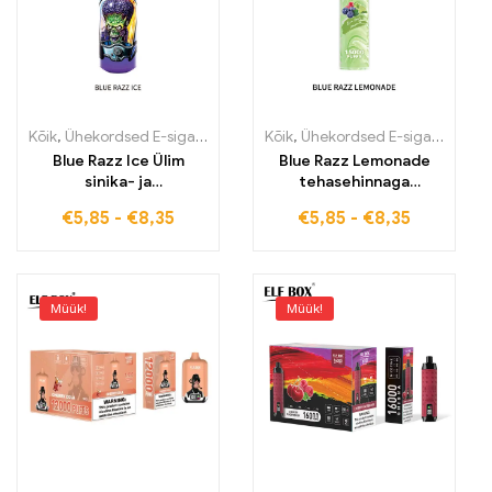
Kõik
,
Ühekordsed E-sigaretid
,
Ühekordsed e-sigaretid Eestis
Kõik
,
Ühekordsed E-sigaretid
,
Ühek
,
Üh
Blue Razz Ice Ülim
Blue Razz Lemonade
sinika- ja
tehasehinnaga
vaarikakombinatsioon
turvaline
€
5,85
-
€
8,35
€
5,85
-
€
8,35
jäise värskusega ELF
kohaletoimetamine ELF
BOX RGB14000 15000
BOX LS15000
PUFFS
Müük!
Müük!