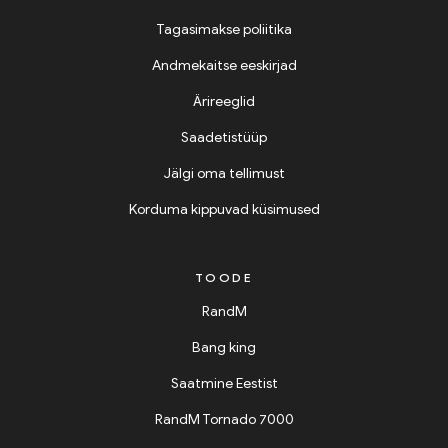
Tagasimakse poliitika
Andmekaitse eeskirjad
Ärireeglid
Saadetistüüp
Jälgi oma tellimust
Korduma kippuvad küsimused
TOODE
RandM
Bang king
Saatmine Eestist
RandM Tornado 7000