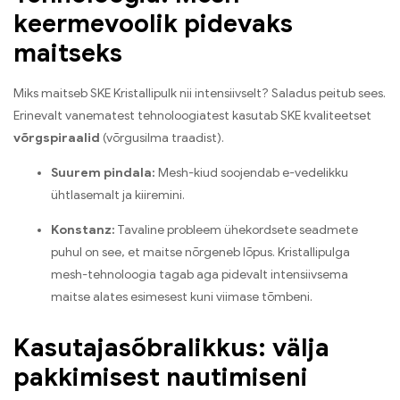
keermevoolik pidevaks
maitseks
Miks maitseb SKE Kristallipulk nii intensiivselt? Saladus peitub sees.
Erinevalt vanematest tehnoloogiatest kasutab SKE kvaliteetset
võrgspiraalid
(võrgusilma traadist).
Suurem pindala:
Mesh-kiud soojendab e-vedelikku
ühtlasemalt ja kiiremini.
Konstanz:
Tavaline probleem ühekordsete seadmete
puhul on see, et maitse nõrgeneb lõpus. Kristallipulga
mesh-tehnoloogia tagab aga pidevalt intensiivsema
maitse alates esimesest kuni viimase tõmbeni.
Kasutajasõbralikkus: välja
pakkimisest nautimiseni