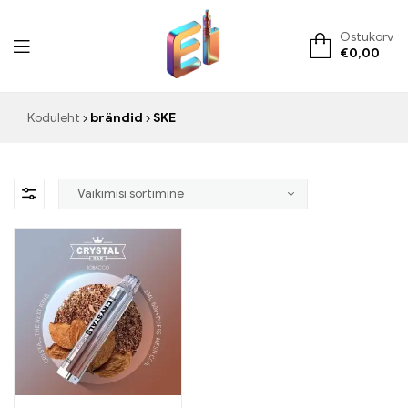
Ostukorv
€
0,00
ElementVape.de
Koduleht
brändid
SKE