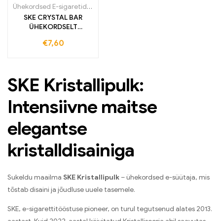
Ühekordsed E-sigaretid
,
Ühekordsed e-sigaretid Iirimaal
,
Ühekordse
SKE CRYSTAL BAR
ÜHEKORDSELT
KASUTATAV VAPE E-
€
7,60
SIGARETT
SKE Kristallipulk:
Intensiivne maitse
elegantse
kristalldisainiga
Sukeldu maailma
SKE Kristallipulk
– ühekordsed e-süütaja, mis
tõstab disaini ja jõudluse uuele tasemele.
SKE, e-sigarettitööstuse pioneer, on turul tegutsenud alates 2013.