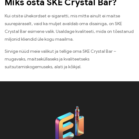
Miks osta SKE Crystal Bar?
Kui otsite ühekordset e-sigaretti, mis mitte ainult ei maitse
suurepäraselt, vaid ka muljet avaldab oma disainiga, on SKE
Crystal Bar esimene valik. Usaldage kvaliteeti, mida on tõestanud
miljonid kliendid üle kogu maailma.
Sirvige nüüd meie valikut ja tellige oma SKE Crystal Bar –
mugavaks, maitseküllaseks ja kvaliteetseks
suitsutamiskogemuseks, alati ja kõikjal.