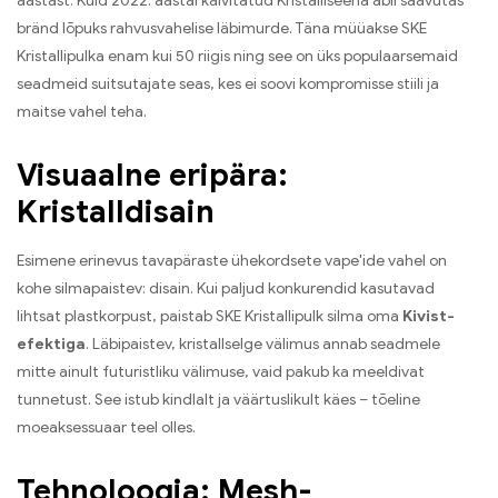
aastast. Kuid 2022. aastal käivitatud Kristalliseeria abil saavutas
bränd lõpuks rahvusvahelise läbimurde. Täna müüakse SKE
Kristallipulka enam kui 50 riigis ning see on üks populaarsemaid
seadmeid suitsutajate seas, kes ei soovi kompromisse stiili ja
maitse vahel teha.
Visuaalne eripära:
Kristalldisain
Esimene erinevus tavapäraste ühekordsete vape'ide vahel on
kohe silmapaistev: disain. Kui paljud konkurendid kasutavad
lihtsat plastkorpust, paistab SKE Kristallipulk silma oma
Kivist-
efektiga
. Läbipaistev, kristallselge välimus annab seadmele
mitte ainult futuristliku välimuse, vaid pakub ka meeldivat
tunnetust. See istub kindlalt ja väärtuslikult käes – tõeline
moeaksessuaar teel olles.
Tehnoloogia: Mesh-