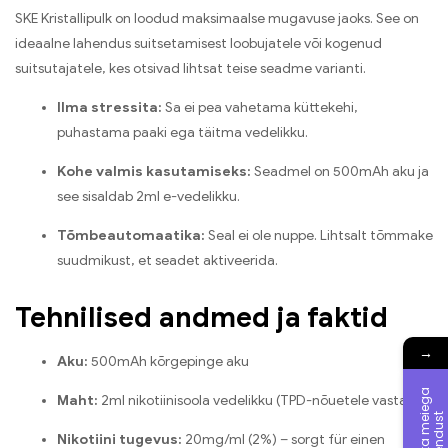
SKE Kristallipulk on loodud maksimaalse mugavuse jaoks. See on
ideaalne lahendus suitsetamisest loobujatele või kogenud
suitsutajatele, kes otsivad lihtsat teise seadme varianti.
Ilma stressita:
Sa ei pea vahetama küttekehi,
puhastama paaki ega täitma vedelikku.
Kohe valmis kasutamiseks:
Seadmel on 500mAh aku ja
see sisaldab 2ml e-vedelikku.
Tõmbeautomaatika:
Seal ei ole nuppe. Lihtsalt tõmmake
suudmikust, et seadet aktiveerida.
Tehnilised andmed ja faktid
→
Aku:
500mAh kõrgepinge aku
V
õ
t
a
m
e
e
g
a
ü
h
e
n
d
u
s
Maht:
2ml nikotiinisoola vedelikku (TPD-nõuetele vastav)
i
t
Nikotiini tugevus:
20mg/ml (2%) – sorgt für einen