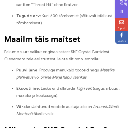
sanften “Throat Hit” ohne Kratzen.
Tugude arv:
Kuni 600 tõmbamist (sõltuvalt isiklikust
tõmbamisest).
E-post
Maailm täis maitset
Vestlus
Pakume suurt valikut originaalsetest SKE Crystal Barsidest.
Olenemata teie eelistustest, leiate siit oma lemmiku:
Puuviljane:
Proovige menukaid tooteid nagu
Maasika
plahvatus
või
Sinine Marja hapu vaarikas
.
Eksootiline:
Laske end üllatada
Tiigri veri
(segus arbuusi,
maasika ja kookosega).
Värske:
Jahtunud nootide austajatele on
Arbuusi Jää
või
Mentool
täiuslik valik.