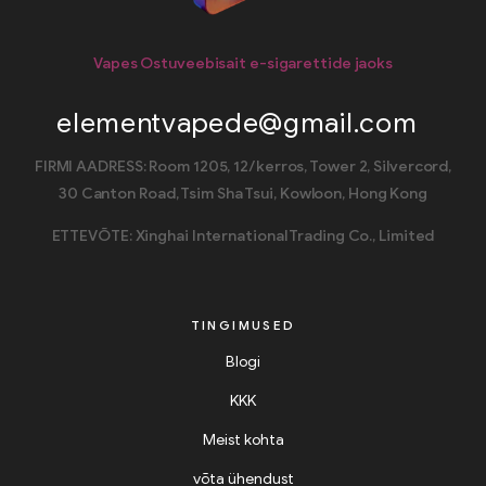
Vapes Ostuveebisait e-sigarettide jaoks
elementvapede@gmail.com
FIRMI AADRESS: Room 1205, 12/kerros, Tower 2, Silvercord,
30 Canton Road, Tsim Sha Tsui, Kowloon, Hong Kong
ETTEVÕTE: Xinghai International Trading Co., Limited
TINGIMUSED
Blogi
KKK
Meist kohta
võta ühendust