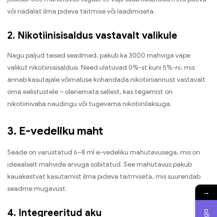
või nädalat ilma pideva täitmise või laadimiseta.
2. Nikotiinisisaldus vastavalt valikule
Nagu paljud teised seadmed, pakub ka 3000 mahviga vape
valikut nikotiinisisaldusi. Need ulatuvad 0%-st kuni 5%-ni, mis
annab kasutajale võimaluse kohandada nikotiiniannust vastavalt
oma eelistustele – olenemata sellest, kas tegemist on
nikotiinivaba naudingu või tugevama nikotiinilaksuga.
3. E-vedeliku maht
Seade on varustatud 6–8 ml e-vedeliku mahutavusega, mis on
ideaalselt mahvide arvuga sobitatud. See mahutavus pakub
kauakestvat kasutamist ilma pideva täitmiseta, mis suurendab
seadme mugavust.
→
4. Integreeritud aku