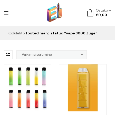
Ostukorv
€
0,00
ElementVape.de
Koduleht
Tooted märgistatud “vape 3000 Züge”