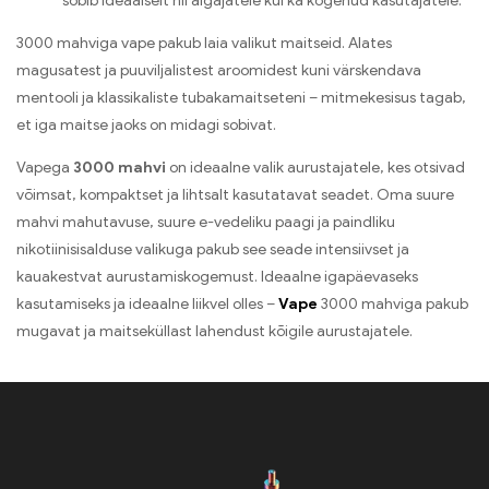
sobib ideaalselt nii algajatele kui ka kogenud kasutajatele.
3000 mahviga vape pakub laia valikut maitseid. Alates
magusatest ja puuviljalistest aroomidest kuni värskendava
mentooli ja klassikaliste tubakamaitseteni – mitmekesisus tagab,
et iga maitse jaoks on midagi sobivat.
Vapega
3000 mahvi
on ideaalne valik aurustajatele, kes otsivad
võimsat, kompaktset ja lihtsalt kasutatavat seadet. Oma suure
mahvi mahutavuse, suure e-vedeliku paagi ja paindliku
nikotiinisisalduse valikuga pakub see seade intensiivset ja
kauakestvat aurustamiskogemust. Ideaalne igapäevaseks
kasutamiseks ja ideaalne liikvel olles –
Vape
3000 mahviga pakub
mugavat ja maitseküllast lahendust kõigile aurustajatele.