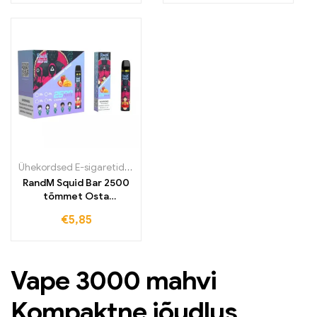
Ühekordsed E-sigaretid
,
Ühekordsed e-sigaretid Iirimaal
,
Ühekordse
RandM Squid Bar 2500
tõmmet Osta
Ühekordne Vape
€
5,85
Vape 3000 mahvi
Kompaktne jõudlus