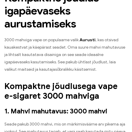
igapäevaseks
aurustamiseks
3000 mahviga vape on populaarne valik
Aurusti
, kes otsivad
kauakestvat ja käepärast seadet. Oma suure mahvi mahutavuse
ja lihtsalt kasutatava disainiga on see seade ideaalne
igapäevaseks kasutamiseks. See pakub ühtlast jõudlust, laia
valikut maitseid ja kasutajasõbralikku käsitsemist.
Kompaktne jõudlusega vape
e-sigaret 3000 mahviga
1. Mahvi mahutavus: 3000 mahvi
Seade pakub 3000 mahvi, mis on märkimisväärne arv pikema aja
jooksul. See mahutavus tagab, et vapi saab kasutada mitu päeva