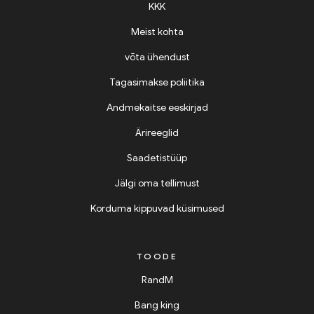
KKK
Meist kohta
võta ühendust
Tagasimakse poliitika
Andmekaitse eeskirjad
Ärireeglid
Saadetistüüp
Jälgi oma tellimust
Korduma kippuvad küsimused
TOODE
RandM
Bang king