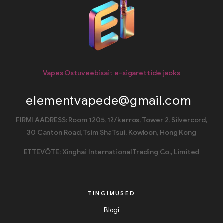
Vapes Ostuveebisait e-sigarettide jaoks
elementvapede@gmail.com
FIRMI AADRESS: Room 1205, 12/kerros, Tower 2, Silvercord,
30 Canton Road, Tsim Sha Tsui, Kowloon, Hong Kong
ETTEVÕTE: Xinghai International Trading Co., Limited
TINGIMUSED
Blogi