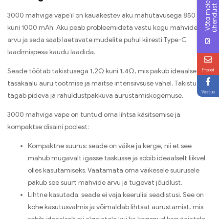
V
õ
t
a
m
e
e
g
a
ü
h
e
n
d
u
s
i
t
3000 mahviga vape'il on kauakestev aku mahutavusega 850 mAh
kuni 1000 mAh. Aku peab probleemideta vastu kogu mahvide
arvu ja seda saab laetavate mudelite puhul kiiresti Type-C
laadimispesa kaudu laadida.
E-post
Seade töötab takistusega 1,2Ω kuni 1,4Ω, mis pakub ideaalset
tasakaalu auru tootmise ja maitse intensiivsuse vahel. Takistus
Vestlus
tagab pideva ja rahuldustpakkuva aurustamiskogemuse.
3000 mahviga vape on tuntud oma lihtsa käsitsemise ja
kompaktse disaini poolest:
Kompaktne suurus: seade on väike ja kerge, nii et see
mahub mugavalt igasse taskusse ja sobib ideaalselt liikvel
olles kasutamiseks. Vaatamata oma väikesele suurusele
pakub see suurt mahvide arvu ja tugevat jõudlust.
Lihtne kasutada: seade ei vaja keerulisi seadistusi. See on
kohe kasutusvalmis ja võimaldab lihtsat aurustamist, mis