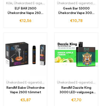
Kõik
,
Ühekordsed E-sigaretid
,
Ühekordsed E-sigaretid Eestis
Ühekordsed E-sigaretid
,
Ühekord
,
Üheko
ELF BAR 2500
Geek Bar S3000
Ühekordne Vape 2500
Ühekordne Vape 3000
tõmmet 1400mAh
tõmmet 1000mAh
€
12,56
€
10,78
Ühekordsed E-sigaretid
,
Ühekordsed e-sigaretid Iirimaal
,
Ühekordse
Ühekordsed E-sigaretid
,
Ühekord
RandM Babe Ühekordne
RandM Dazzle King
Vape 2500 tõmmet
3000 LED-valgusega
särav Ühekordne Vape
€
5,87
€
7,70
3000 tõmmet