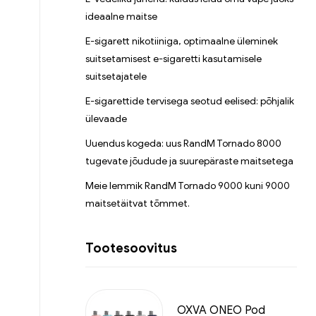
ideaalne maitse
E-sigarett nikotiiniga, optimaalne üleminek
suitsetamisest e-sigaretti kasutamisele
suitsetajatele
E-sigarettide tervisega seotud eelised: põhjalik
ülevaade
Uuendus kogeda: uus RandM Tornado 8000
tugevate jõudude ja suurepäraste maitsetega
Meie lemmik RandM Tornado 9000 kuni 9000
maitsetäitvat tõmmet.
Tootesoovitus
OXVA ONEO Pod