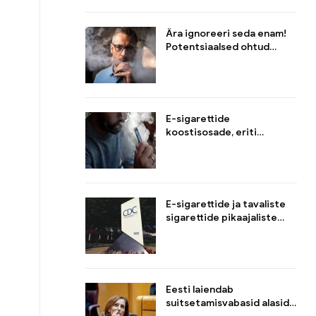
Ära ignoreeri seda enam!
Potentsiaalsed ohtud
kasutatud e-sigarettide
sekundaarsetest
suitsudest läheduses
olevatele inimestele
E-sigarettide
koostisosade, eriti
nikotiini ja teiste
komponentide
potentsiaalsed
terviseriskid
E-sigarettide ja tavaliste
sigarettide pikaajaliste
mõjude võrdlus tervisele
Eesti laiendab
suitsetamisvabasid alasid