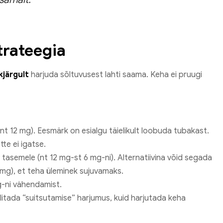
trateegia
kjärgult
harjuda sõltuvusest lahti saama. Keha ei pruugi
t 12 mg). Eesmärk on esialgu täielikult loobuda tubakast.
te ei igatse.
 tasemele (nt 12 mg-st 6 mg-ni). Alternatiivina võid segada
 mg), et teha üleminek sujuvamaks.
-ni vähendamist.
ilitada “suitsutamise” harjumus, kuid harjutada keha