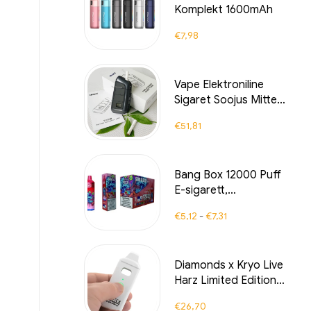
Komplekt 1600mAh
€
7,98
Vape Elektroniline
Sigaret Soojus Mitte
Põletamine Laaditud
€
51,81
E-sigarett Vape Sobib
Bang Box 12000 Puff
E-sigarett,
kvaliteetsed
€
5,12
-
€
7,31
ühekordsed E-
sigaretid, millel on
värskendav maitse
Diamonds x Kryo Live
Strawberry Ice, 12000
Harz Limited Edition
tõmmet puhta
Vape Pen
naudinguga – ideaalne
€
26,70