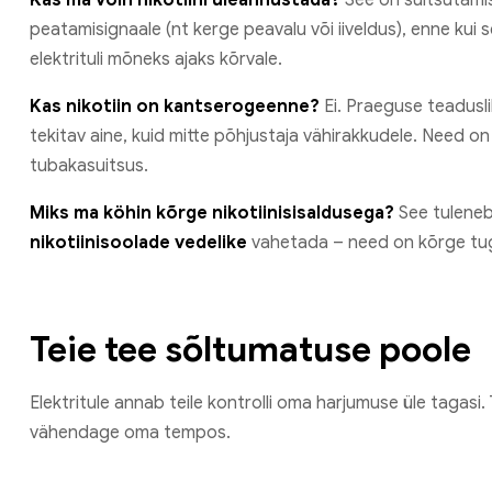
peatamisignaale (nt kerge peavalu või iiveldus), enne kui 
elektrituli mõneks ajaks kõrvale.
Kas nikotiin on kantserogeenne?
Ei. Praeguse teadusli
tekitav aine, kuid mitte põhjustaja vähirakkudele. Need on
tubakasuitsus.
Miks ma köhin kõrge nikotiinisisaldusega?
See tuleneb 
nikotiinisoolade vedelike
vahetada – need on kõrge tuge
Teie tee sõltumatuse poole
Elektritule annab teile kontrolli oma harjumuse üle tagasi. 
vähendage oma tempos.