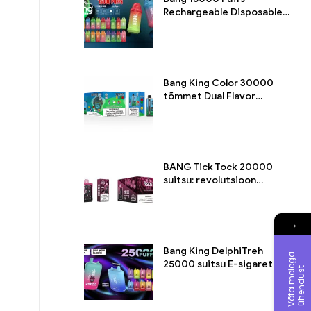
Rechargeable Disposable
Pod: Meisterteos
pikaajaliseks
aurustamisnaudinguks
Bang King Color 30000
tõmmet Dual Flavor
ühekordne Maksimaalne
aurustamiskogemus
kahekordse maitsega
BANG Tick Tock 20000
suitsu: revolutsioon
aurudisainis
→
Bang King DelphiTreh
V
õ
t
a
m
e
i
g
a
ü
h
e
n
d
u
s
25000 suitsu E-sigareti
e
t
meistriteos