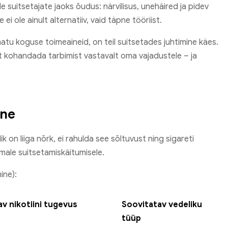
 suitsetajate jaoks õudus: närvilisus, unehäired ja pidev
 ei ole ainult alternatiiv, vaid täpne tööriist.
matu koguse toimeaineid, on teil suitsetades juhtimine käes.
t kohandada tarbimist vastavalt oma vajadustele – ja
ine
k on liiga nõrk, ei rahulda see sõltuvust ning sigareti
ale suitsetamiskäitumisele.
ine):
v nikotiini tugevus
Soovitatav vedeliku
tüüp