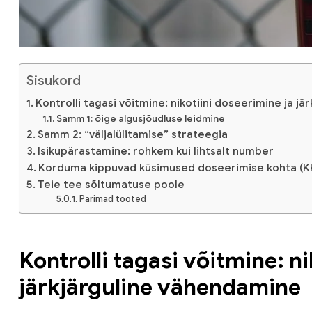
Sisukord
Kontrolli tagasi võitmine: nikotiini doseerimine ja j
Samm 1: õige algusjõudluse leidmine
Samm 2: “väljalülitamise” strateegia
Isikupärastamine: rohkem kui lihtsalt number
Korduma kippuvad küsimused doseerimise kohta (K
Teie tee sõltumatuse poole
Parimad tooted
Kontrolli tagasi võitmine: n
järkjärguline vähendamine