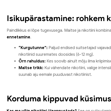
Isikupärastamine: rohkem ku
Paindlikkus ei lõpe tugevusega. Maitse ja nikotiini komb
ennetamine
.
“Kurgutunne”:
Paljud endised suitsetajad vajavad 
nikotiinid suuremates doosides (6-12 mg).
Õrn rahuldus:
Kes soovib ainult mõju ilma kriipimise
Maitse trikk:
Kui vähendate nikotiini, valige intens
suunab aju eemale puuduvast nikotiinist.
Korduma kippuvad küsimuse
Kas ma võin nikotiini üleannustada?
See on suitsutami