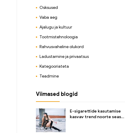
Osksused
Vaba aeg
Ajalugu ja kultuur
Tootmistehnoloogia
Rahvusvaheline olukord
Ladustamine ja privaatsus
Kategooriateta
Teadmine
Viimased blogid
E-sigarettide kasutamise
kasvav trend noorte seas
ja selle mõju tervisele ning
käitumisele