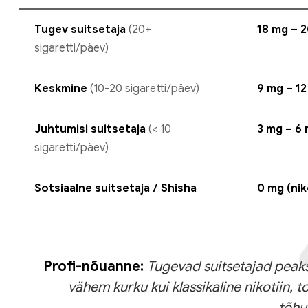
Tugev suitsetaja
(20+
18 mg – 
sigaretti/päev)
Keskmine
(10-20 sigaretti/päev)
9 mg – 1
Juhtumisi suitsetaja
(< 10
3 mg – 6
sigaretti/päev)
Sotsiaalne suitsetaja / Shisha
0 mg (nik
Profi-nõuanne:
Tugevad suitsetajad pea
vähem kurku kui klassikaline nikotiin, t
tõhu