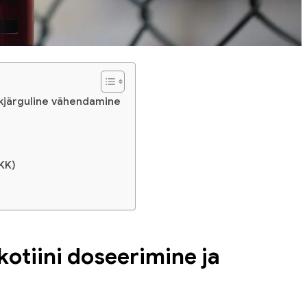
ärkjärguline vähendamine
KK)
ikotiini doseerimine ja