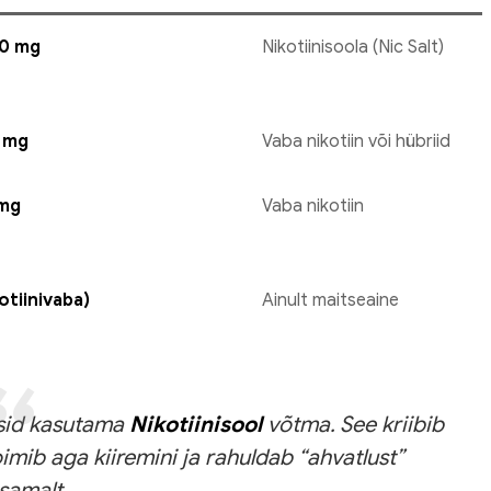
20 mg
Nikotiinisoola (Nic Salt)
2 mg
Vaba nikotiin või hübriid
 mg
Vaba nikotiin
otiinivaba)
Ainult maitseaine
ksid kasutama
Nikotiinisool
võtma. See kriibib
oimib aga kiiremini ja rahuldab “ahvatlust”
samalt.