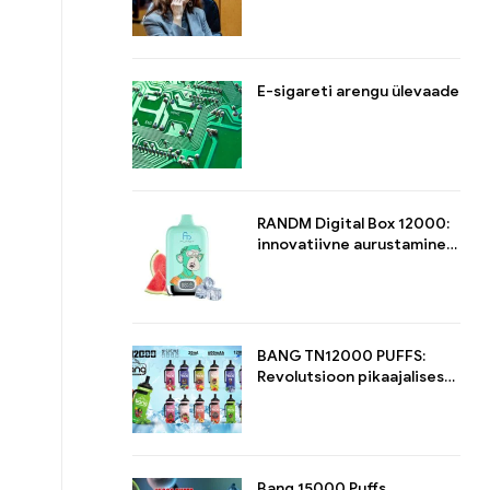
ja karmistab E-sigarettide
regulatsioone
E-sigareti arengu ülevaade
RANDM Digital Box 12000:
innovatiivne aurustamine
stiilis ja jõudluses
BANG TN12000 PUFFS:
Revolutsioon pikaajalises
suitsutamises
Bang 15000 Puffs