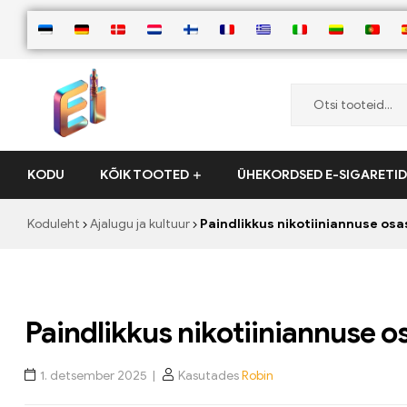
ElementVape.de
KODU
KÕIK TOOTED
ÜHEKORDSED E-SIGARETID
Koduleht
Ajalugu ja kultuur
Paindlikkus nikotiiniannuse osa
Paindlikkus nikotiiniannuse o
1. detsember 2025
Kasutades
Robin