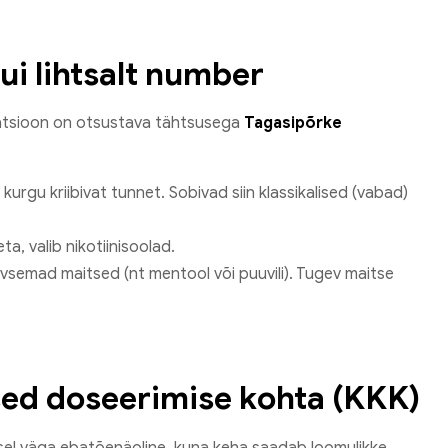
i lihtsalt number
inatsioon on otsustava tähtsusega
Tagasipõrke
kurgu kriibivat tunnet. Sobivad siin klassikalised (vabad)
ta, valib nikotiinisoolad.
iivsemad maitsed (nt mentool või puuvili). Tugev maitse
d doseerimise kohta (KKK)
sel väga ebatõenäoline, kuna keha saadab loomulikke