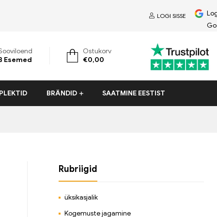
Log
LOGI SISSE
Go
Sooviloend
Ostukorv
3
Esemed
€
0,00
PLEKTID
BRÄNDID
SAATMINE EESTIST
Rubriigid
üksikasjalik
Kogemuste jagamine