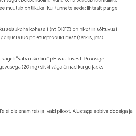
see muutub ohtlikuks. Kui tunnete seda: lihtsalt pange
ku seisukoha kohaselt (nt DKFZ) on nikotiin sõltuvust
 põhjustatud põletusproduktidest (tärklis, jms)
sageli “vaba nikotiini” pH väärtusest. Proovige
vusega (20 mg) siiski väga õrnad kurgu jaoks.
Te ei ole enam reisija, vaid piloot. Alustage sobiva doosiga ja