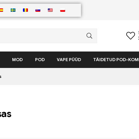
MOD
POD
VAPE PÜÜD
TÄIDETUD POD-KOM
s
sas