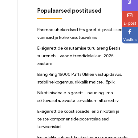
Populaarsed postitused
E-post
Parimad ühekordsed E-sigaretid: praktilised,
võimsad ja kohe kasutusvalmis
Vestlus
E-sigarettide kasutamise turu areng Eestis
suureneb – vaade trendidele kuni 2025.
aastani
Bang King 15000 Puffs Ülihea vastupidavus,
stabiilne kogemus, rikkalik maitse, lõplik
Nikotiinivaba e-sigarett – nauding ilma
sõltuvuseta, avasta tervislikum alternatiiv
E-sigarettide koostisosade, eriti nikotiini ja
teiste komponentide potentsiaalsed
terviseriskid
E-vedeliku juhend: kuidas leida oma vape jaoks