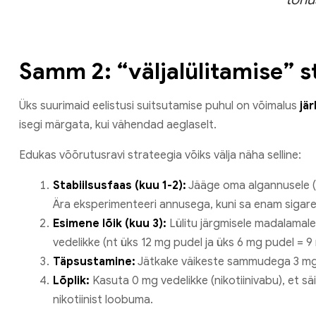
Samm 2: “väljalülitamise” s
Üks suurimaid eelistusi suitsutamise puhul on võimalus
jär
isegi märgata, kui vähendad aeglaselt.
Edukas võõrutusravi strateegia võiks välja näha selline:
Stabiilsusfaas (kuu 1-2):
Jääge oma algannusele (n
Ära eksperimenteeri annusega, kuni sa enam sigaret
Esimene lõik (kuu 3):
Lülitu järgmisele madalamale
vedelikke (nt üks 12 mg pudel ja üks 6 mg pudel = 9
Täpsustamine:
Jätkake väikeste sammudega 3 mg
Lõplik:
Kasuta 0 mg vedelikke (nikotiinivabu), et sä
nikotiinist loobuma.