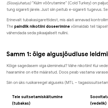
(Sissejuhatus)
“Külm võõrutamine” (Cold Turkey) on paljude
tung sigareti järele. Just siin peitub e-sigareti tugevus. See
Erinevalt tubakasigarettidest, mis alati annavad kontrolli
The
paindlik nikotiini doseerimine
võimaldab teil täpsel
vähendada seda pikaajaliselt nullini.
Samm 1: õige algusjõudluse leidm
Kõige sagedasem viga üleminekul? Vähe nikotiini! Kui vedeli
haaramine on ette määratud. Doos peab vastama varasem
Siin on üks rusikareegel alguseks (MTL – tagasissuitsetam
Teie suitsetamiskäitumine
Soovitata
(tubakas)
(vedelik)