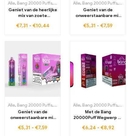
Alle
,
Bang 20000 Puffs
,
wegwerp-e-sigaretten Zweden
Alle
,
Bang 20000 Puffs
,
,
wegwerp-
wegwerp
Geniet van de heerlijke
Geniet van de
mix van zoete
onweerstaanbare mix
bosbessen, kersen en
van kiwi, passievrucht
€
7,31
-
€
10,44
€
5,31
-
€
7,59
bruisende limonade
en granaatappel met
met de BANG Tick Tock
de BANG BLAZE 20000
20000 Puffs, een genot
PUFFS voor verfrissend
voor alle zintuigen
genot
Alle
,
Bang 20000 Puffs
,
wegwerp-e-sigaretten Zweden
Alle
,
Bang 20000 Puffs
,
,
wegwerp-
wegwerp
Geniet van de
Met de Bang
onweerstaanbare mix
20000Puff Wegwerp E-
van verschillende
sigaret ervaar je de
€
5,31
-
€
7,59
€
6,24
-
€
8,92
bessen met de BANG
perfecte mix van
BLAZE 20000 PUFFS
mango, perzik en