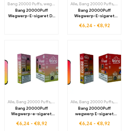
Bang 20000 Puffs
,
wegwerp-e-sigaretten
Alle
,
Bang 20000 Puffs
,
Wegwerp e-sigaretten 
,
wegwerp
Bang 20000Puff
Bang 20000Puff
Wegwerp-E-sigaret De
Wegwerp-E-sigaret
ultieme keuze voor
ervaar de perfecte mix
€
6,24
-
€
8,92
Vape-liefhebbers
van framboos en
watermeloen voor
langdurig genot en
gelijkmatige damp door
innovatieve Dual Mesh-
spoel
Alle
,
Bang 20000 Puffs
,
wegwerp-e-sigaretten
Alle
,
Bang 20000 Puffs
,
Wegwerp e-sigare
,
Bang K
Bang 20000Puff
Bang 20000Puff
Wegwerp-e-sigaret
wegwerp E-sigaret
met fruitige PEACH ICE
geniet van de volle
€
6,24
-
€
8,92
€
6,24
-
€
8,92
smaak en Dual Mesh-
smaak van BLAUWE
technologie voor een
BOSBESJE