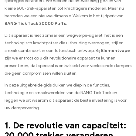
spelregels verandert. We hebben de ontwikkeling gezien van
kleine 600-trek-apparaten tot krachtigere modellen. Maar nu
betreden we een nieuwe dimensie. Welkom in het tijdperk van
BANG Tick Tock 20000 Puffs
.
Dit apparaat is niet zomaar een wegwerpe-sigaret; het is een
technologisch krachtpatser die uithoudingsvermogen, stijl en
smaak combineert in een futuristisch ontwerp. Bij
Elementvape
zijn we er trots op u dit revolutionaire apparaat te kunnen
presenteren, dat speciaal is ontwikkeld voor veeleisende dampers
die geen compromissen willen sluiten.
In deze uitgebreide gids duiken we diep in de functies,
technologie en smaakwerelden van de BANG Tick Tock en
leggen we uit waarom dit apparaat de beste investering is voor
uw dampervaring.
1. De revolutie van capaciteit:
20.000 trekjes veranderen