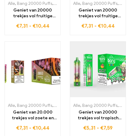
Alle
,
Bang 20000 Puffs
,
wegwerp-e-sigaretten Zweden
Alle
,
Bang 20000 Puffs
,
,
wegwerp-
wegwerp
Geniet van 20000
Geniet van 20000
trekjes vol fruitige
trekjes vol fruitige
verfrissing met de
frisheid met de BANG
€
7,31
-
€
10,44
€
7,31
-
€
10,44
BANG Tick Tock
Tick Tock Blueberry Ice
Strawberry Mango de
ideaal voor dampers
ideale combinatie van
die van een koele toets
aardbei en mango voor
houden
de zomer
Alle
,
Bang 20000 Puffs
,
wegwerp-e-sigaretten Zweden
Alle
,
Bang 20000 Puffs
,
,
wegwerp-
wegwerp
Geniet van 20.000
Geniet van 20000
trekjes vol zoete en
trekjes vol tropisch
verfrissende smaken
fruit met de BANG
€
7,31
-
€
10,44
€
5,31
-
€
7,59
met de BANG Tick Tock
BLAZE 20000 PUFFS
Aardbei Kiwi, de
MANGO PEACH