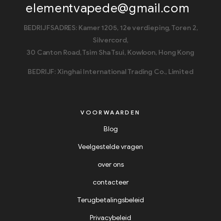
elementvapede@gmail.com
BEDRIJFSADRES: Kamer 1205, 12e verdieping, Toren 2,
Silvercord,
30 Canton Road, Tsim Sha Tsui, Kowloon, Hong Kong
BEDRIJF: Xinghai International Trading Co., Limited
VOORWAARDEN
Blog
Veelgestelde vragen
over ons
contacteer
Terugbetalingsbeleid
Privacybeleid