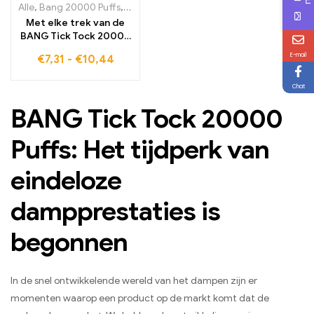
Alle
,
Bang 20000 Puffs
,
wegwerp-e-sigaretten Zweden
,
wegwerp-
Met elke trek van de
BANG Tick Tock 20000
Puffs Strawberry
E-mail
€
7,31
-
€
10,44
Watermelon geniet u
van de perfecte balans
Chat
tussen zoete aardbei
en koele watermeloen
BANG Tick Tock 20000
Puffs: Het tijdperk van
eindeloze
dampprestaties is
begonnen
In de snel ontwikkelende wereld van het dampen zijn er
momenten waarop een product op de markt komt dat de