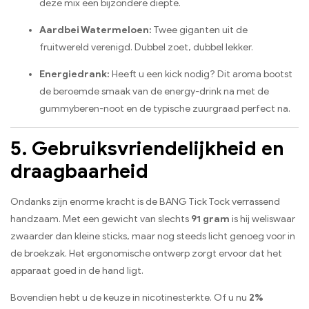
deze mix een bijzondere diepte.
Aardbei Watermeloen:
Twee giganten uit de
fruitwereld verenigd. Dubbel zoet, dubbel lekker.
Energiedrank:
Heeft u een kick nodig? Dit aroma bootst
de beroemde smaak van de energy-drink na met de
gummyberen-noot en de typische zuurgraad perfect na.
5. Gebruiksvriendelijkheid en
draagbaarheid
Ondanks zijn enorme kracht is de BANG Tick Tock verrassend
handzaam. Met een gewicht van slechts
91 gram
is hij weliswaar
zwaarder dan kleine sticks, maar nog steeds licht genoeg voor in
de broekzak. Het ergonomische ontwerp zorgt ervoor dat het
apparaat goed in de hand ligt.
Bovendien hebt u de keuze in nicotinesterkte. Of u nu
2%