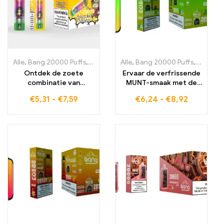
Alle
,
Bang 20000 Puffs
,
wegwerp-e-sigaretten Zweden
Alle
,
Bang 20000 Puffs
,
,
wegwerp-
wegwerp
Ontdek de zoete
Ervaar de verfrissende
combinatie van
MUNT-smaak met de
watermeloen en
Bang 20000Puff
€
5,31
-
€
7,59
€
6,24
-
€
8,92
kauwgom met de BANG
Wegwerp E-sigaret en
BLAZE 20000 PUFFS
Dual Mesh Technologie
WATERMELON
voor een intense en
BUBBLEGUM Wegwerp
langdurige
Elektronische Sigaret
dampervaring
voor fruitige genot