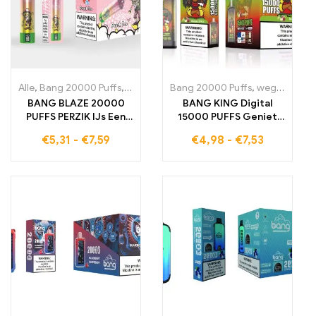
Alle
,
Bang 20000 Puffs
,
wegwerp-e-sigaretten Zweden
Bang 20000 Puffs
,
wegwerp-e-sigaretten
,
wegwerp-
BANG BLAZE 20000
BANG KING Digital
PUFFS PERZIK IJs Een
15000 PUFFS Geniet
wegwerp E-sigaret die
van de ultieme
€
5,31
-
€
7,59
€
4,98
-
€
7,53
u 20000 trekjes vol
nevelervaring
heerlijke perziksmaak
en verfrissend ijs biedt