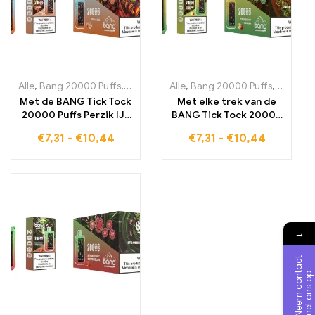
Alle
,
Bang 20000 Puffs
,
wegwerp-e-sigaretten Zweden
Alle
,
Bang 20000 Puffs
,
,
wegwerp-
wegwerp
Met de BANG Tick Tock
Met elke trek van de
20000 Puffs Perzik IJs
BANG Tick Tock 20000
geniet je van een
Puffs Aardbei Banaan
€
7,31
-
€
10,44
€
7,31
-
€
10,44
verfrissende
ervaar je de
dampervaring die de
harmonieuze fusie van
aroma's van sappige
sappige aardbeien en
perziken en koele
rijpe bananen
menthol combineert
→
N
e
e
m
c
o
n
a
c
t
m
e
t
o
n
s
o
t
p