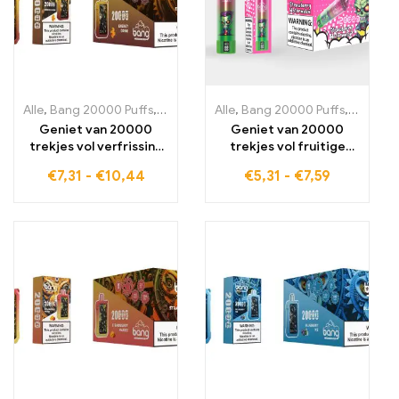
Alle
,
Bang 20000 Puffs
,
wegwerp-e-sigaretten Zweden
Alle
,
Bang 20000 Puffs
,
,
wegwerp-
wegwerp
Geniet van 20000
Geniet van 20000
trekjes vol verfrissing
trekjes vol fruitige
en energie met de
aardbei- en
€
7,31
-
€
10,44
€
5,31
-
€
7,59
BANG Tick Tock Energy
watermeloetsuiker met
Drink voor een
de BANG BLAZE 20000
onvergelijkbare
PUFFS STRAWBERRY
dampervaring die
WATERMELON
enthousiasmeert
wegwerp-e-sigaret