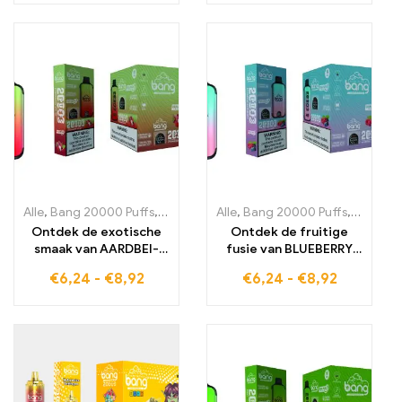
exotische kiwi voor een
voor een
onvergetelijke
ongeëvenaarde
dampervaring
dampervaring vol
genot
Alle
,
Bang 20000 Puffs
,
wegwerp-e-sigaretten
Alle
,
Bang 20000 Puffs
,
Wegwerp e-sigare
,
wegwerp
Ontdek de exotische
Ontdek de fruitige
smaak van AARDBEI-
fusie van BLUEBERRY
LYCHEE met de Bang
RASPBERRY met de
€
6,24
-
€
8,92
€
6,24
-
€
8,92
20000Puff Wegwerp-
Bang 20000Puff
e-sigaret en Dual Mesh
wegwerp-e-sigaret en
Technologie voor
ervaar ongeëvenaarde
maximaal genot bij elke
dampbeleving
trek