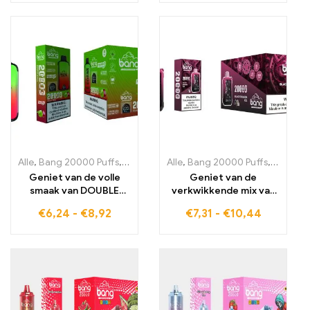
perfecte genot voor
WATERMELON
elke dag.
wegwerp-e-sigaret
voor verfrissende
vaping
Alle
,
Bang 20000 Puffs
,
wegwerp-e-sigaretten
Alle
,
Bang 20000 Puffs
,
Wegwerp e-sigare
,
wegwerp
Geniet van de volle
Geniet van de
smaak van DOUBLE
verkwikkende mix van
APPLE met de Bang
intense fruitaroma's en
€
6,24
-
€
8,92
€
7,31
-
€
10,44
20000Puff wegwerp-
frisse menthol met de
elektrische sigaret, de
BANG Tick Tock 20000
Dual Mesh-technologie
Puffs Blackdragon Ice
zorgt voor gelijkmatige
en intense damp