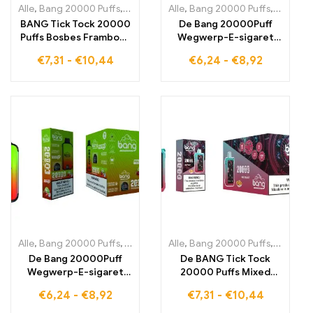
Alle
,
Bang 20000 Puffs
,
wegwerp-e-sigaretten Zweden
Alle
,
Bang 20000 Puffs
,
,
wegwerp-
wegwerp
BANG Tick Tock 20000
De Bang 20000Puff
Puffs Bosbes Framboos
Wegwerp-E-sigaret
biedt u de perfecte
met BLUEBERRY ICE
€
7,31
-
€
10,44
€
6,24
-
€
8,92
balans tussen zoete
biedt u maximale
bosbessen en licht zure
dampplezier en ijzig
frambozen voor een
fruitige smaak, perfect
unieke smaakervaring
voor onderweg
Alle
,
Bang 20000 Puffs
,
Wegwerp e-sigaretten België
Alle
,
Bang 20000 Puffs
,
Wegwerp e-s
,
wegwerp
De Bang 20000Puff
De BANG Tick Tock
Wegwerp-E-sigaret
20000 Puffs Mixed
met STRAWBERRY KIWI
Fruit biedt een
€
6,24
-
€
8,92
€
7,31
-
€
10,44
combineert de smaak
heerlijke mix van
van sappige aardbei en
verschillende vruchten