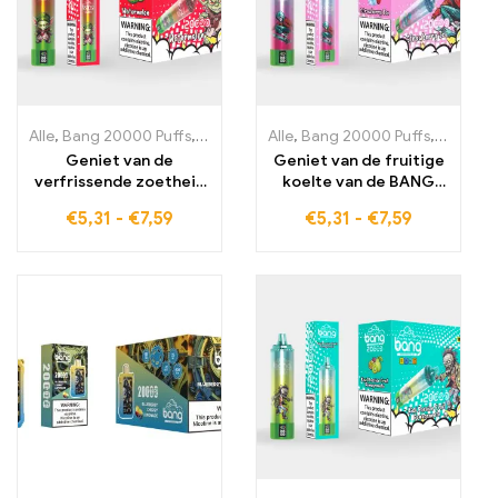
Alle
,
Bang 20000 Puffs
,
wegwerp-e-sigaretten Zweden
Alle
,
Bang 20000 Puffs
,
,
wegwerp-
wegwerp
Geniet van de
Geniet van de fruitige
verfrissende zoetheid
koelte van de BANG
van de BANG BLAZE
BLAZE 20000 PUFFS
€
5,31
-
€
7,59
€
5,31
-
€
7,59
20000 PUFFS
STRAWBERRY ICE
WATERMELON
wegwerp-e-sigaret
wegwerp-E-sigaret
met 20000 trekjes
met 20000 trekjes vol
pure
sappige
aardbeiensensatie
watermeloenaroma's