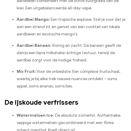
aardbeien combineert met de lichte zuurgraad van de
kiwi. Een uitgebalanceerde all-day-vape.
Aardbei Mango:
Een tropische explosie. Stel je voor dat je
aan een strand zit en geniet van een cocktail van lokale
aardbeien en exotische mango's.
Aardbei Banaan:
Romig en zacht. De banaan geeft de
damp een bijna milkshake-achtige textuur, terwijl de
aardbei zorgt voor de nodige frisheid.
Mix Fruit:
Voor de onbesliste. Een complexe fruitschaal,
waarbij je bij elke trek nieuwe nuances ontdekt – soms
appel, soms ananas, soms bes.
De ijskoude verfrissers
Watermeloen Ice:
De absolute zomerhit. Authentieke,
sappige watermeloen gecombineerd met een flinke
scheut menthol. Koelt direct af.