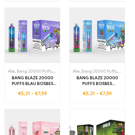
verfrissend zachte
WATERMELON voor een
dampbeleving
verfrissende en
gelijkmatige
dampervaring dankzij
de geavanceerde Dual
Mesh Technologie
Alle
,
Bang 20000 Puffs
,
wegwerp-e-sigaretten Zweden
Alle
,
Bang 20000 Puffs
,
,
wegwerp-
wegwerp
BANG BLAZE 20000
BANG BLAZE 20000
PUFFS BLAU BOSBES
PUFFS BOSBES
GRAPE Een wegwerp E-
RASPBERRY Een
€
5,31
-
€
7,59
€
5,31
-
€
7,59
sigaret die u 20000
wegwerp E-sigaret die
trekjes vol zoete en
u 20000 trekjes vol
verfrissende
intense bosbessen en
fruitaroma's biedt
frambozensmaak biedt