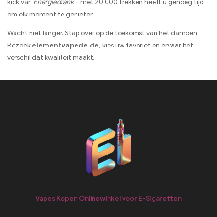
kick van
Energiedrank
– met 20.000 trekken heeft u genoeg tijd
om elk moment te genieten.
Wacht niet langer. Stap over op de toekomst van het dampen.
Bezoek
elementvapede.de
, kies uw favoriet en ervaar het
verschil dat kwaliteit maakt.
Vapes Kopen Onlinewinkel voor E-Sigaretten