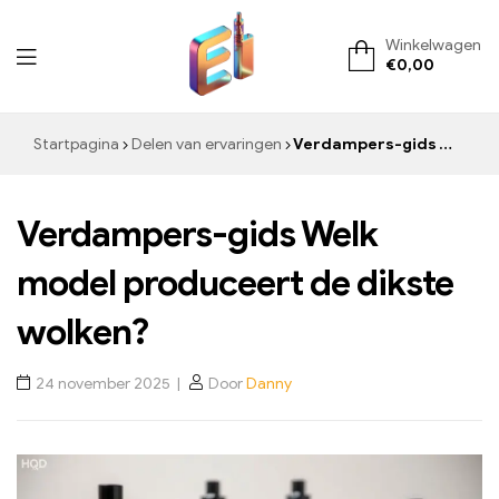
Winkelwagen
€
0,00
ElementVape.de
Startpagina
Delen van ervaringen
Verdampers-gids Welk model produceert de dikste wolken?
Verdampers-gids Welk
model produceert de dikste
wolken?
24 november 2025
Door
Danny