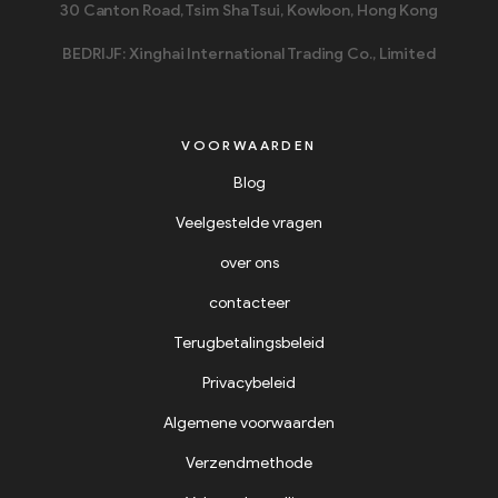
30 Canton Road, Tsim Sha Tsui, Kowloon, Hong Kong
BEDRIJF: Xinghai International Trading Co., Limited
VOORWAARDEN
Blog
Veelgestelde vragen
over ons
contacteer
Terugbetalingsbeleid
Privacybeleid
Algemene voorwaarden
Verzendmethode