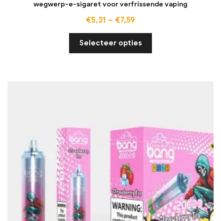
wegwerp-e-sigaret voor verfrissende vaping
€
5,31
–
€
7,59
Selecteer opties