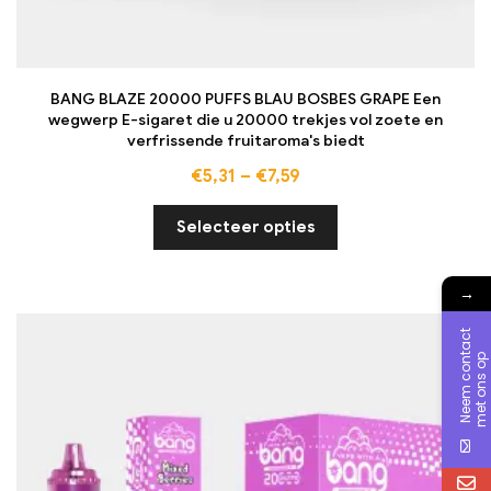
BANG BLAZE 20000 PUFFS BLAU BOSBES GRAPE Een
wegwerp E-sigaret die u 20000 trekjes vol zoete en
verfrissende fruitaroma's biedt
€
5,31
–
€
7,59
Selecteer opties
→
N
e
e
m
c
o
n
a
c
t
m
e
t
o
n
s
o
t
p