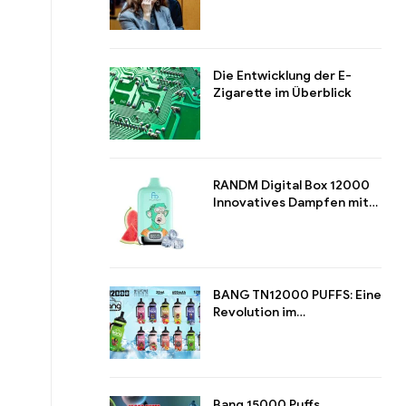
Regulierung von E-
Zigaretten verschärfen
Die Entwicklung der E-
Zigarette im Überblick
RANDM Digital Box 12000
Innovatives Dampfen mit
Stil und Leistung
BANG TN12000 PUFFS: Eine
Revolution im
Langzeitdampfen
Bang 15000 Puffs