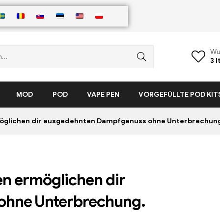
Wu
3
I
MOD
POD
VAPE PEN
VORGEFÜLLTE POD KIT
möglichen dir ausgedehnten Dampfgenuss ohne Unterbrechun
n ermöglichen dir
ohne Unterbrechung.