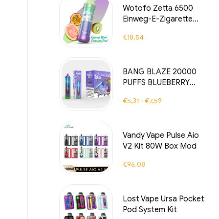
Wotofo Zetta 6500
Einweg-E-Zigarette
6500 Züge
€
18,54
BANG BLAZE 20000
PUFFS BLUEBERRY
GRAPE Eine Einweg-E-
€
5,31
-
€
7,59
Zigarette die Ihnen
20000 Züge voller
süßer und
Vandy Vape Pulse Aio
erfrischender
V2 Kit 80W Box Mod
Fruchtaromen bietet
€
96,08
Lost Vape Ursa Pocket
Pod System Kit