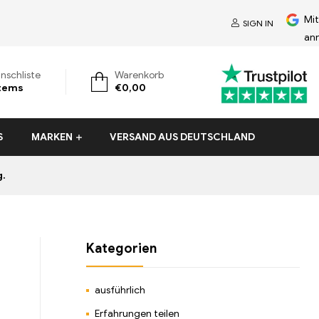
Mi
SIGN IN
an
nschliste
Warenkorb
tems
€
0,00
S
MARKEN
VERSAND AUS DEUTSCHLAND
g.
Kategorien
ausführlich
Erfahrungen teilen