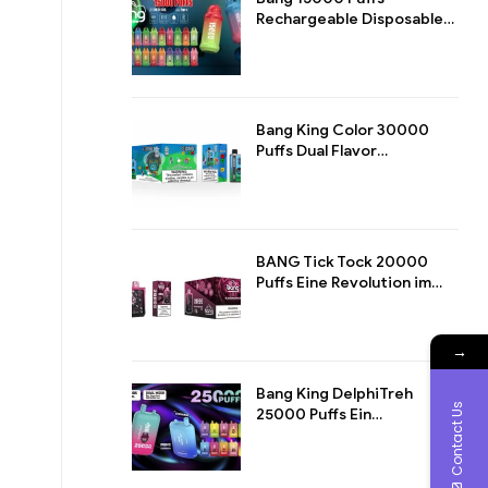
Rechargeable Disposable
Pod Ein Meisterwerk für
Langzeit-Dampfgenuss
Bang King Color 30000
Puffs Dual Flavor
Disposable Maximales
Dampferlebnis mit Dualem
Geschmack
BANG Tick Tock 20000
Puffs Eine Revolution im
Dampf-Design
→
Bang King DelphiTreh
Contact Us
25000 Puffs Ein
Meisterwerk des E-
Zigarette