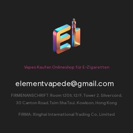
Vapes Kaufen Onlineshop für E-Zigaretten
elementvapede@gmail.com
FIRMENANSCHRIFT: Room 1205, 12/F, Tower 2, Silvercord,
30 Canton Road, Tsim Sha Tsui, Kowloon, Hong Kong
FIRMA: Xinghai International Trading Co., Limited