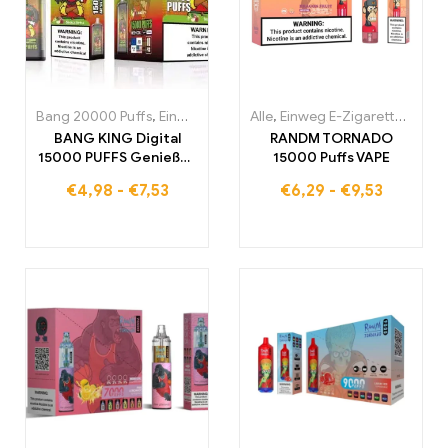
Bang 20000 Puffs
,
Einweg E-Zigaretten
Alle
,
Einweg E-Zigaretten
,
Einweg-E-Zigaretten Po
,
Einw
BANG KING Digital
RANDM TORNADO
15000 PUFFS Genießen
15000 Puffs VAPE
Sie das ultimative
€
4,98
-
€
7,53
€
6,29
-
€
9,53
Nebelungserlebnis