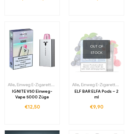
OUT OF
STOCK
Alle
,
Einweg E-Zigaretten
,
Einweg-E-Zigaretten Irland
Alle
,
Einweg E-Zigaretten
,
Einweg-E-Zi
,
Einwe
IGNITE V50 Einweg-
ELF BAR ELFA Pods – 2
Vape 5000 Züge
ml
€
12,50
€
9,90