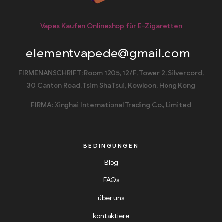
Vapes Kaufen Onlineshop für E-Zigaretten
elementvapede@gmail.com
FIRMENANSCHRIFT: Room 1205, 12/F, Tower 2, Silvercord,
30 Canton Road, Tsim Sha Tsui, Kowloon, Hong Kong
FIRMA: Xinghai International Trading Co., Limited
BEDINGUNGEN
Blog
FAQs
über uns
kontaktiere