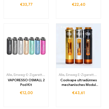
Zigarettenset
€
33,77
€
22,40
Alle
,
Einweg-E-Zigaretten Irland
,
Einweg-E-Zigaretten Italien
Alle
,
Einweg E-Zigaretten
,
Einwe
,
Einw
VAPORESSO OSMALL 2
Coolvape ultradünnes
Pod Kit
mechanisches Modul
18650 Batterie-Vape
€
12,00
€
43,61