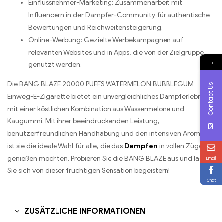
Einflussnehmer-Marketing: Zusammenarbeit mit
Influencern in der Dampfer-Community für authentische
Bewertungen und Reichweitensteigerung.
Online-Werbung: Gezielte Werbekampagnen auf
relevanten Websites und in Apps, die von der Zielgruppe
→
genutzt werden.
Die BANG BLAZE 20000 PUFFS WATERMELON BUBBLEGUM
Contact Us
Einweg-E-Zigarette bietet ein unvergleichliches Dampferlebnis
mit einer köstlichen Kombination aus Wassermelone und
Kaugummi. Mit ihrer beeindruckenden Leistung,
benutzerfreundlichen Handhabung und den intensiven Aromen
ist sie die ideale Wahl für alle, die das
Dampfen
in vollen Zügen
genießen möchten. Probieren Sie die BANG BLAZE aus und lassen
Email
Sie sich von dieser fruchtigen Sensation begeistern!
Chat
ZUSÄTZLICHE INFORMATIONEN