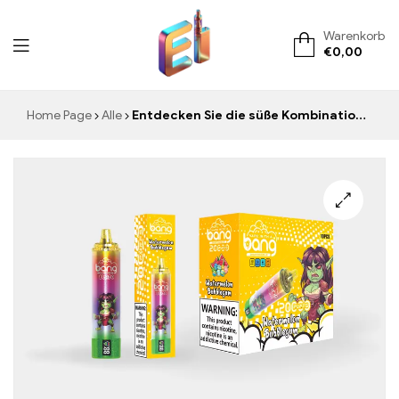
Warenkorb
€
0,00
ElementVape.de
Home Page
Alle
Entdecken Sie die süße Kombination aus Wassermelone und Kaugummi mit der BANG BLAZE 20000 PUFFS WATERMELON BUBBLEGUM Einweg-E-Zigarette für fruchtigen Genuss