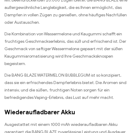
Mit beeindruckenden 20.000 Zügen bietet die BANG BLAZE eine
außergewöhnliche Langlebigkeit, die es Ihnen ermöglicht, das
Dampfen in vollen Zügen zu genießen, ohne häufiges Nachfüllen
oder Austauschen.
Die Kombination von Wassermelone und Kaugummi schafft ein
fruchtiges Geschmackserlebnis, das süß und erfrischend ist. Der
Geschmack von saftiger Wassermelone gepaart mit der süßen
Kaugummiaromatisierung wird Ihre Geschmacksknospen
begeistern.
Die BANG BLAZE WATERMELON BUBBLEGUM ist so konzipiert,
dass sie ein erfrischendes Dampferlebnis bietet. Die Aromen sind
intensiv, und die süßen, fruchtigen Noten sorgen für ein
befriedigendes Vaping-Erlebnis, das Lust auf mehr macht.
Wiederaufladbarer Akku
Ausgestattet mit einem 1000 mAh wiederaufladbaren Akku
garantiert die BANG BLAZE zuverlässige Leistung und Ausdauer.