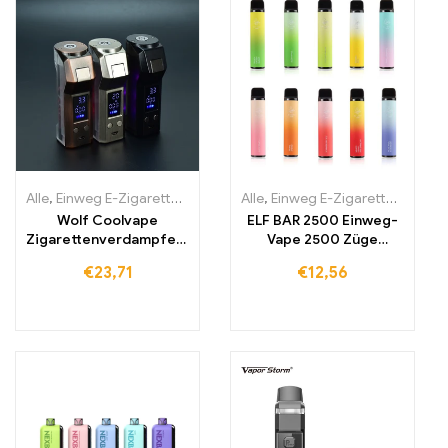
Alle
,
Einweg E-Zigaretten
,
Einweg-E-Zigaretten Litauen
Alle
,
Einweg E-Zigaretten
,
Einweg-E
,
Einwe
Wolf Coolvape
ELF BAR 2500 Einweg-
Zigarettenverdampfers
Vape 2500 Züge
tift 120 W mod E-
1400mAh
€
23,71
€
12,56
Zigarette