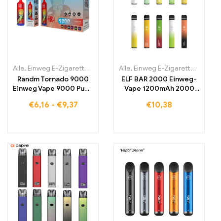
Alle
,
Einweg E-Zigaretten
,
Einweg-E-Zigaretten Belgien
Alle
,
Einweg E-Zigaretten
,
Einweg-E-
,
Einwe
Randm Tornado 9000
ELF BAR 2000 Einweg-
Einweg Vape 9000 Puffs
Vape 1200mAh 2000
Eu lagerraum
Züge
€
6,16
-
€
9,37
€
10,38