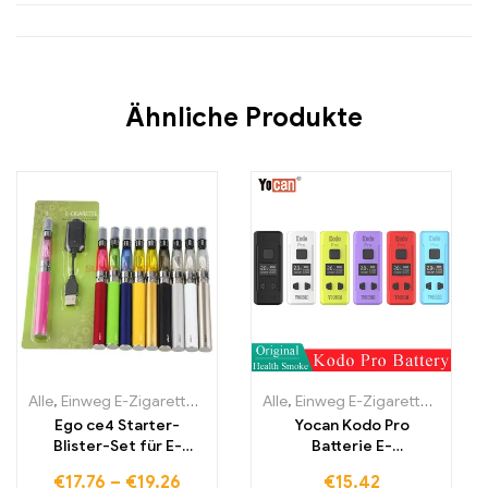
Ähnliche Produkte
Alle
,
Einweg E-Zigaretten
,
Einweg-E-Zigaretten Litauen
Alle
,
Einweg E-Zigaretten
,
Einweg-E
,
Einwe
Ego ce4 Starter-
Yocan Kodo Pro
Blister-Set für E-
Batterie E-
Zigarette
Zigarettenmodul Vape
€
17,76
–
€
19,26
€
15,42