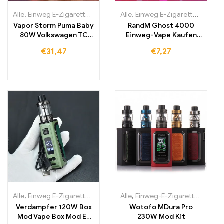
Alle
,
Einweg E-Zigaretten
,
Einweg-E-Zigaretten Litauen
Alle
,
Einweg E-Zigaretten
,
Einweg-E
,
Einwe
Vapor Storm Puma Baby
RandM Ghost 4000
80W Volkswagen TC
Einweg-Vape Kaufen
Box Mod Vape Variable
4000 Züge
€
31,47
€
7,27
Power E-Zigaretten
Alle
,
Einweg E-Zigaretten
,
Einweg-E-Zigaretten Litauen
Alle
,
Einweg-E-Zigaretten Irland
,
Einweg-E
Verdampfer 120W Box
Wotofo MDura Pro
Mod Vape Box Mod E-
230W Mod Kit