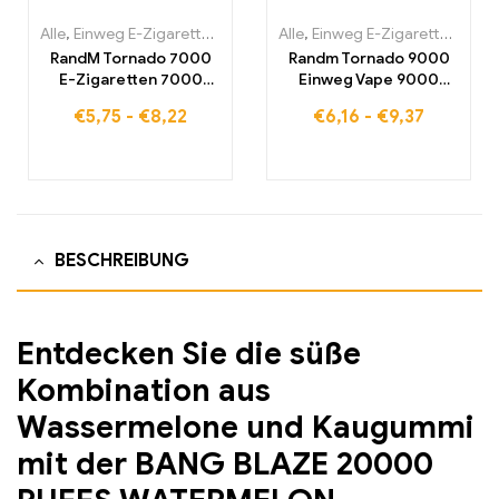
Alle
,
Einweg E-Zigaretten
,
Einweg-E-Zigaretten Belgien
Alle
,
Einweg E-Zigaretten
,
Einweg-
,
Einw
RandM Tornado 7000
Randm Tornado 9000
E-Zigaretten 7000
Einweg Vape 9000
Puffs Kaufen Eu
Puffs Eu lagerraum
€
5,75
-
€
8,22
€
6,16
-
€
9,37
lagerraum
BESCHREIBUNG
Entdecken Sie die süße
Kombination aus
Wassermelone und Kaugummi
mit der BANG BLAZE 20000