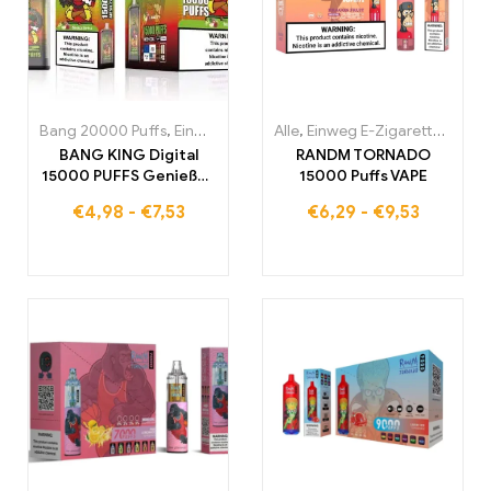
Bang 20000 Puffs
,
Einweg E-Zigaretten
Alle
,
Einweg E-Zigaretten
,
Einweg-E-Zigaretten Po
,
Einw
BANG KING Digital
RANDM TORNADO
15000 PUFFS Genießen
15000 Puffs VAPE
Sie das ultimative
€
4,98
-
€
7,53
€
6,29
-
€
9,53
Nebelungserlebnis