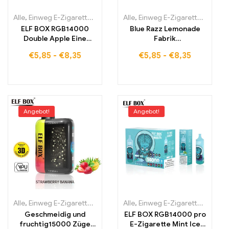
Alle
,
Einweg E-Zigaretten
,
Einweg-E-Zigaretten Estland
Alle
,
Einweg E-Zigaretten
,
Einweg-E-
,
Einwe
ELF BOX RGB14000
Blue Razz Lemonade
Double Apple Eine
Fabrik
Fusion aus fruchtiger
Großhandelspreis
€
5,85
-
€
8,35
€
5,85
-
€
8,35
Apfeldoppelfrische und
sichere Lieferung ELF
modernem RGB-Design
BOX LS15000
Angebot!
Angebot!
Alle
,
Einweg E-Zigaretten
,
Einweg-E-Zigaretten Estland
Alle
,
Einweg E-Zigaretten
,
Einweg-E-
,
Einwe
Geschmeidig und
ELF BOX RGB14000 pro
fruchtig15000 Züge
E-Zigarette Mint Ice