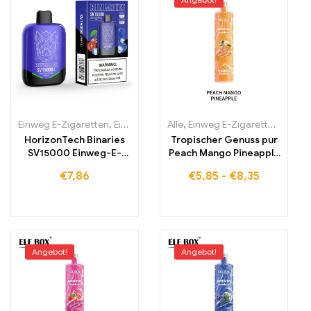
Einweg E-Zigaretten
,
Einweg-E-Zigaretten Irland
Alle
,
Einweg E-Zigaretten
,
Einweg-E-Zigare
,
Einwe
HorizonTech Binaries
Tropischer Genuss pur
SV15000 Einweg-E-
Peach Mango Pineapple
Zigarette 15000 Züge
Vape für den besten
€
7,86
€
5,85
-
€
8,35
Fruchtmix ELF BOX
LS15000
Angebot!
Angebot!