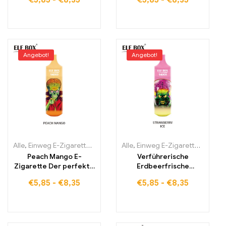
€
5,85
-
€
8,35
€
5,85
-
€
8,35
beliebte E Zigarette
Angebot!
Angebot!
Alle
,
Einweg E-Zigaretten
,
Einweg-E-Zigaretten Estland
Alle
,
Einweg E-Zigaretten
,
Einweg-E-
,
Einwe
Peach Mango E-
Verführerische
Zigarette Der perfekte
Erdbeerfrische
Sommergenuss aus
verstärkt durch RGB-
€
5,85
-
€
8,35
€
5,85
-
€
8,35
Pfirsich und Mango ELF
Technologie
BOX RGB14000 Puffs
Strawberry Ice ELF BOX
RGB14000