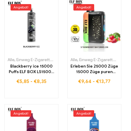
Angebot!
Angebot!
Alle
,
Einweg E-Zigaretten
,
Einweg-E-Zigaretten Estland
Alle
,
Einweg E-Zigaretten
,
Einweg-E-
,
Einwe
Blackberry ice 15000
Erleben Sie 25000 Züge
Puffs ELF BOX LS15000
15000 Züge puren
Fabrik-
Glücks mit der
€
5,85
-
€
8,35
€
9,64
-
€
13,77
Großhandelspreis
Strawberry
weltweiter Versand
Watermelon ELF BOX
zollfreie Produkte
PULSE X
Angebot!
Angebot!