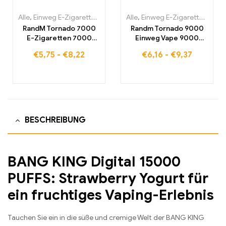
Alle
,
Einweg E-Zigaretten
,
Einweg-E-Zigaretten Belgien
Alle
,
Einweg E-Zigaretten
,
Einweg-
,
Einw
RandM Tornado 7000
Randm Tornado 9000
E-Zigaretten 7000
Einweg Vape 9000
Puffs Kaufen Eu
Puffs Eu lagerraum
€
5,75
-
€
8,22
€
6,16
-
€
9,37
lagerraum
BESCHREIBUNG
BANG KING Digital 15000
PUFFS: Strawberry Yogurt für
ein fruchtiges Vaping-Erlebnis
Tauchen Sie ein in die süße und cremige Welt der BANG KING