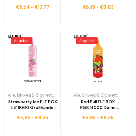
Strawberry Banana in
Vape für deinen
€
9,64
-
€
13,77
€
6,18
-
€
8,83
der ELF BOX PULSE X
erfrischenden Moment
Angebot!
Angebot!
Alle
,
Einweg E-Zigaretten
,
Einweg-E-Zigaretten Estland
Alle
,
Einweg E-Zigaretten
,
Einweg-E-
,
Einwe
Strawberry ice ELF BOX
Red Bull ELF BOX
LS15000 Großhandel
RGB14000 Deine
erleben High-End-
Quelle für erfrischende
€
5,85
-
€
8,35
€
5,85
-
€
8,35
Glück 15000 Puffs
Energie und
heißer Verkauf
futuristisches Design