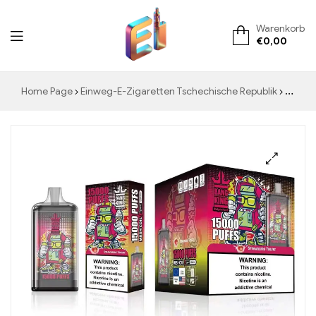
Warenkorb
€
0,00
ElementVape.de
Home Page
Einweg-E-Zigaretten Tschechische Republik
Genießen Sie die köstliche Erfrischung der BANG KING Digital 15000 PUFFS Strawberry Yogurt für ein unvergessliches und fruchtiges Vaping Erlebnis