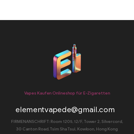
Vapes Kaufen Onlineshop für E-Zigaretten
elementvapede@gmail.com
FIRMENANSCHRIFT: Room 1205, 12/F, Tower 2, Silvercord,
30 Canton Road, Tsim Sha Tsui, Kowloon, Hong Kong