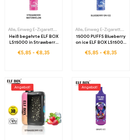
Alle
,
Einweg E-Zigaretten
,
Einweg-E-Zigaretten Estland
Alle
,
Einweg E-Zigaretten
,
Einweg-E-
,
Einwe
Heiß begehrte ELF BOX
15000 PUFFS Blueberry
LS15000 in Strawberry
on ice ELF BOX LS15000
Watermelon Qualität
Direktverkauf ab Werk
€
5,85
-
€
8,35
€
5,85
-
€
8,35
zum besten Preis
für hochwertige E
15000 puffs
Zigaretten
Angebot!
Angebot!