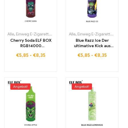
Alle
,
Einweg E-Zigaretten
,
Einweg-E-Zigaretten Estland
Alle
,
Einweg E-Zigaretten
,
Einweg-E-
,
Einwe
Cherry Soda ELF BOX
Blue Razz Ice Der
RGB14000
ultimative Kick aus
Erfrischender
Blaubeere und
€
5,85
-
€
8,35
€
5,85
-
€
8,35
Kirschgenuss mit
Himbeere mit eisiger
stylischem RGB-Design
Frische ELF BOX
14000 PUFFS VAPE
RGB14000 15000
PUFFS
Angebot!
Angebot!