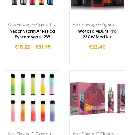
Alle
,
Einweg E-Zigaretten
,
Einweg-E-Zigaretten Litauen
Alle
,
Einweg-E-Zigaretten Irland
,
Einweg-E
Vapor Storm Ares Pod
Wotofo MDura Pro
System Vape 12W
230W Mod Kit
Nachfüll-Starterkit
€
18,22
–
€
31,95
€
22,40
Alle
,
Einweg E-Zigaretten
,
Einweg-E-Zigaretten Litauen
Alle
,
Einweg E-Zigaretten
,
Einweg-E
,
Einwe