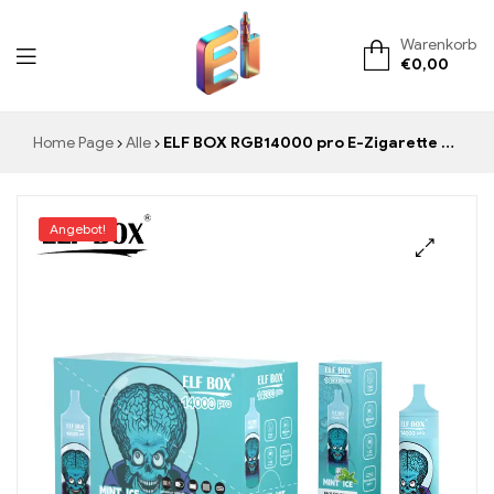
Warenkorb
€
0,00
ElementVape.de
Home Page
Alle
ELF BOX RGB14000 pro E-Zigarette Mint Ice Vape für deinen erfrischenden Moment
Angebot!