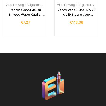
Alle
,
Einweg E-Zigaretten
,
Einweg-E-Zigaretten Irland
Alle
,
Einweg E-Zigaretten
,
Einweg-E-Zi
,
Einwe
RandM Ghost 4000
Vandy Vape Pulse Aio V2
Einweg-Vape Kaufen
Kit E-Zigaretten-
4000 Züge
Cartomizer
€
7,27
€
113,38