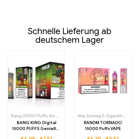
Schnelle Lieferung ab
deutschem Lager
Bang 20000 Puffs
,
Einweg E-Zigaretten
Alle
,
Einweg E-Zigaretten
,
Einweg-E-Zigaretten Po
,
Einw
BANG KING Digital
RANDM TORNADO
15000 PUFFS Genießen
15000 Puffs VAPE
Sie das ultimative