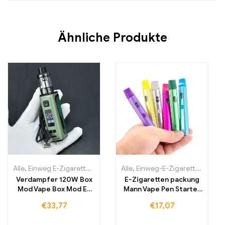
Ähnliche Produkte
Alle
,
Einweg E-Zigaretten
,
Einweg-E-Zigaretten Litauen
Alle
,
Einweg-E-Zigaretten Litauen
,
Einweg-E
Verdampfer 120W Box
E-Zigaretten packung
Mod Vape Box Mod E-
Mann Vape Pen Starter
Zigarettenset
Kit ladbare Batterie
€
33,77
€
17,07