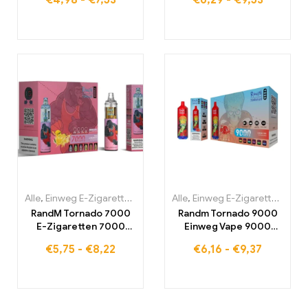
€
4,98
-
€
7,53
€
6,29
-
€
9,53
Nebelungserlebnis
Alle
,
Einweg E-Zigaretten
,
Einweg-E-Zigaretten Belgien
Alle
,
Einweg E-Zigaretten
,
Einweg-
,
Einw
RandM Tornado 7000
Randm Tornado 9000
E-Zigaretten 7000
Einweg Vape 9000
Puffs Kaufen Eu
Puffs Eu lagerraum
€
5,75
-
€
8,22
€
6,16
-
€
9,37
lagerraum