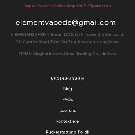
Vapes Kaufen Onlineshop für E-Zigaretten
elementvapede@gmail.com
FIRMENANSCHRIFT: Room 1205, 12/F, Tower 2, Silvercord,
30 Canton Road, Tsim Sha Tsui, Kowloon, Hong Kong
FIRMA: Xinghai International Trading Co., Limited
BEDINGUNGEN
Blog
FAQs
über uns
kontaktiere
Rückerstattung-Politik