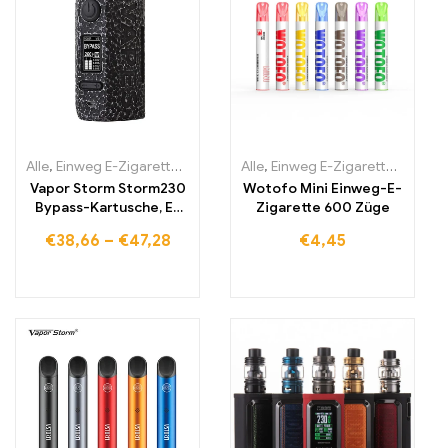
Alle
,
Einweg E-Zigaretten
,
Einweg-E-Zigaretten Litauen
Alle
,
Einweg E-Zigaretten
,
Einweg-E
,
Einwe
Vapor Storm Storm230
Wotofo Mini Einweg-E-
Bypass-Kartusche, E-
Zigarette 600 Züge
Zigarette
€
38,66
–
€
47,28
€
4,45