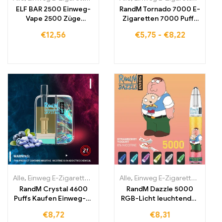
ELF BAR 2500 Einweg-
RandM Tornado 7000 E-
Vape 2500 Züge
Zigaretten 7000 Puffs
1400mAh
Kaufen Eu lagerraum
€
12,56
€
5,75
-
€
8,22
Alle
,
Einweg E-Zigaretten
,
Einweg-E-Zigaretten Irland
Alle
,
Einweg E-Zigaretten
,
Einweg-E-Zi
,
Einwe
RandM Crystal 4600
RandM Dazzle 5000
Puffs Kaufen Einweg-E-
RGB-Licht leuchtender
Zigarette 4600 Züge
E-Zigaretten Kaufen
€
8,72
€
8,31
5000 Züge