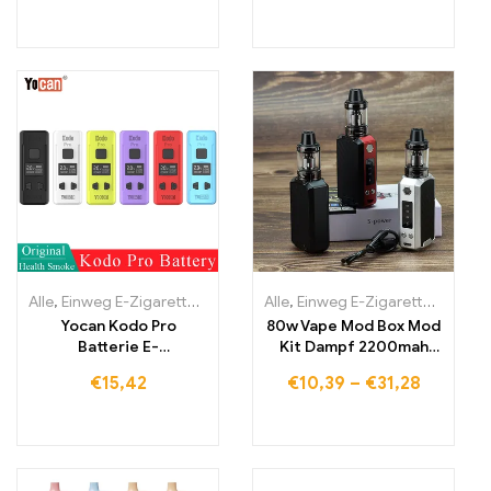
Alle
,
Einweg E-Zigaretten
,
Einweg-E-Zigaretten Litauen
Alle
,
Einweg E-Zigaretten
,
Einweg-E
,
Einwe
Yocan Kodo Pro
80w Vape Mod Box Mod
Batterie E-
Kit Dampf 2200mah
Zigarettenmodul Vape
Vape Pen Starter Kit
€
15,42
€
10,39
–
€
31,28