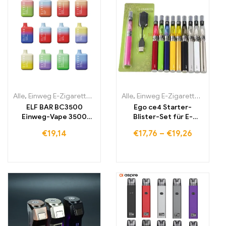
Alle
,
Einweg E-Zigaretten
,
Einweg-E-Zigaretten Litauen
Alle
,
Einweg E-Zigaretten
,
Einweg-E
,
Einwe
ELF BAR BC3500
Ego ce4 Starter-
Einweg-Vape 3500
Blister-Set für E-
Züge 650mAh
Zigarette
€
19,14
€
17,76
–
€
19,26