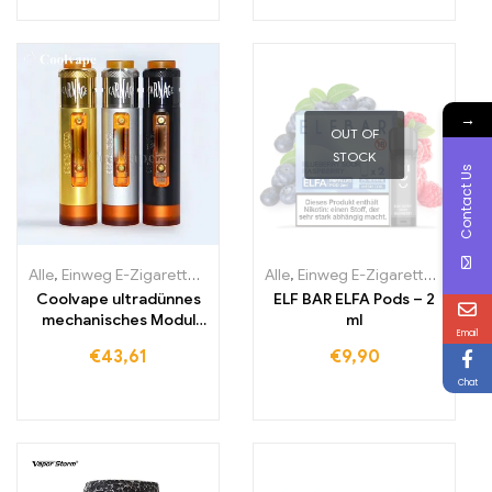
→
OUT OF
STOCK
Contact Us
Alle
,
Einweg E-Zigaretten
,
Einweg-E-Zigaretten Litauen
Alle
,
Einweg E-Zigaretten
,
Einweg-E
,
Einwe
Coolvape ultradünnes
ELF BAR ELFA Pods – 2
mechanisches Modul
ml
Email
18650 Batterie-Vape
€
43,61
€
9,90
Chat