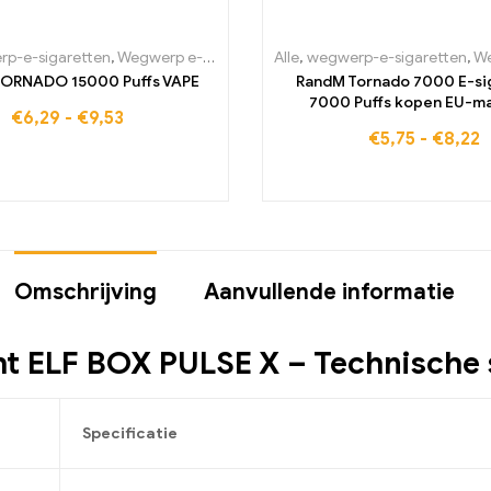
ten Portugal
p-e-sigaretten
,
wegwerp-e-sigaretten Zweden
,
Wegwerp e-sigaretten België
Alle
,
wegwerp-e-sigaretten
,
,
wegwerp-e-sigaretten S
Wegwerp e-sigaretten 
,
Wegwe
ORNADO 15000 Puffs VAPE
RandM Tornado 7000 E-si
7000 Puffs kopen EU-ma
€
6,29
-
€
9,53
€
5,75
-
€
8,22
Omschrijving
Aanvullende informatie
ht ELF BOX PULSE X – Technische 
Specificatie