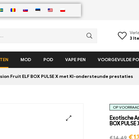
Verla
3
It
TEN
MOD
POD
VAPE PEN
VOORGEVULDE POD
ion Fruit ELF BOX PULSE X met KI-ondersteunde prestaties
OP VOORRAA
Exotische A
BOX PULSE X
🔍
€
1
€
14,49