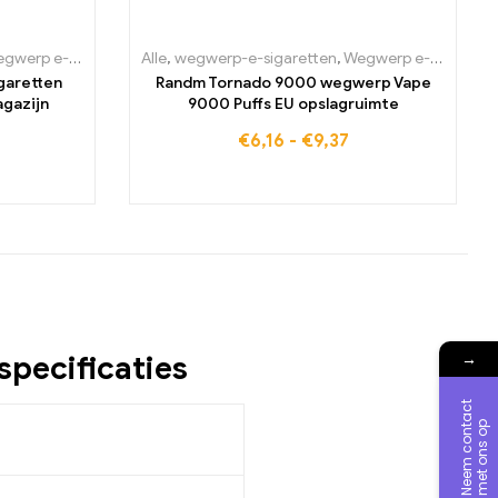
lowakije
Bulgarije
rp e-sigaretten België
,
Wegwerp e-sigaretten Denemarken
Alle
,
wegwerp-e-sigaretten
,
Wegwerp e-sigaretten Bulgarije
,
wegwerp-e-sigaretten 
,
Wegwerp e-sigaretten België
,
Wegwerp 
garetten
Randm Tornado 9000 wegwerp Vape
gazijn
9000 Puffs EU opslagruimte
€
6,16
-
€
9,37
→
specificaties
N
e
e
m
c
o
n
t
a
c
t
m
e
t
o
n
s
o
p