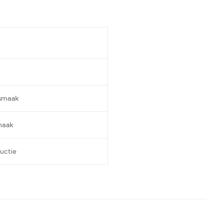
 smaak
maak
uctie