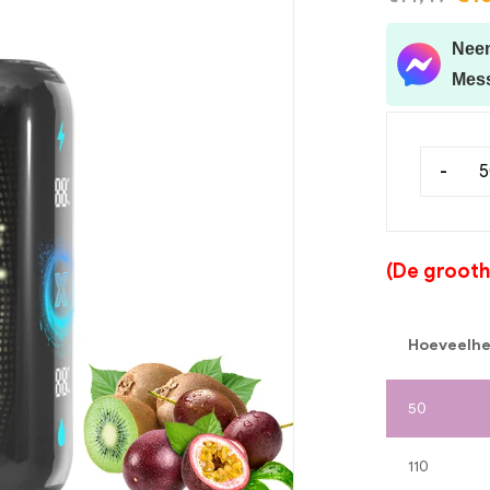
Neem
Mes
-
(De grootha
Hoeveelhe
50
110