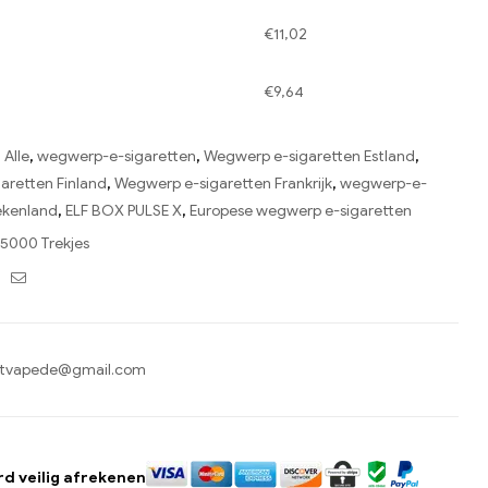
€
11,02
€
9,64
:
Alle
,
wegwerp-e-sigaretten
,
Wegwerp e-sigaretten Estland
,
aretten Finland
,
Wegwerp e-sigaretten Frankrijk
,
wegwerp-e-
ekenland
,
ELF BOX PULSE X
,
Europese wegwerp e-sigaretten
15000 Trekjes
ebook
Twitter
E-
mail
tvapede@gmail.com
 veilig afrekenen