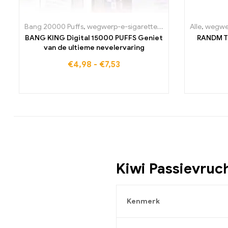
Bang 20000 Puffs
,
wegwerp-e-sigaretten
,
wegwerp-e-sigaret
Alle
,
wegwer
BANG KING Digital 15000 PUFFS Geniet
RANDM T
van de ultieme nevelervaring
€
4,98
-
€
7,53
Kiwi Passievruc
Kenmerk