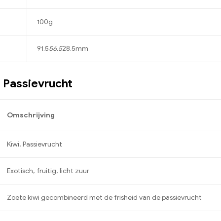
100g
91.5
56.5
28.5mm
 Passievrucht
Omschrijving
Kiwi, Passievrucht
Exotisch, fruitig, licht zuur
Zoete kiwi gecombineerd met de frisheid van de passievrucht