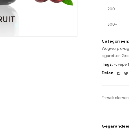
200
500+
Categorieën
Wegwerp e-sig
sigaretten Gri
Tags:
F
,
vape 
Fac
Delen:
E-mail:
elemen
Gegarandeerd