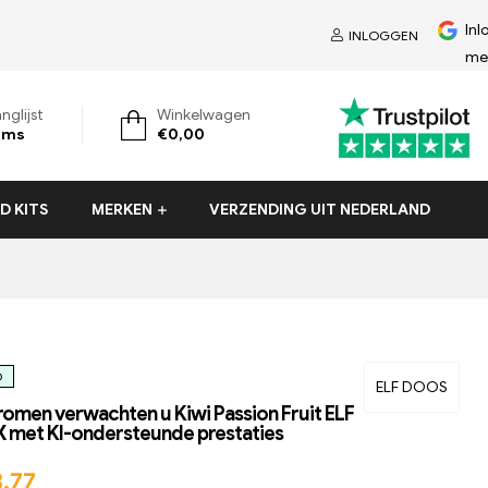
Inl
INLOGGEN
me
nglijst
Winkelwagen
ems
€
0,00
 KITS
MERKEN
VERZENDING UIT NEDERLAND
D
ELF DOOS
romen verwachten u Kiwi Passion Fruit ELF
 met KI-ondersteunde prestaties
3,77