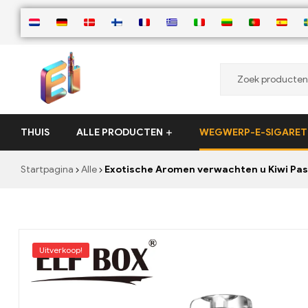
ElementVape.de
THUIS
ALLE PRODUCTEN
WEGWERP-E-SIGARET
Startpagina
Alle
Exotische Aromen verwachten u Kiwi Pass
Uitverkoop!