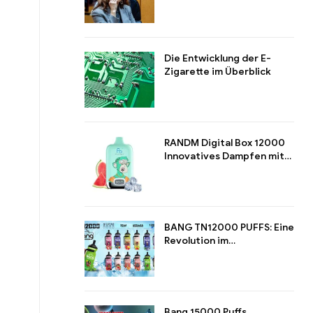
Regulierung von E-
Zigaretten verschärfen
Die Entwicklung der E-
Zigarette im Überblick
RANDM Digital Box 12000
Innovatives Dampfen mit
Stil und Leistung
BANG TN12000 PUFFS: Eine
Revolution im
Langzeitdampfen
Bang 15000 Puffs