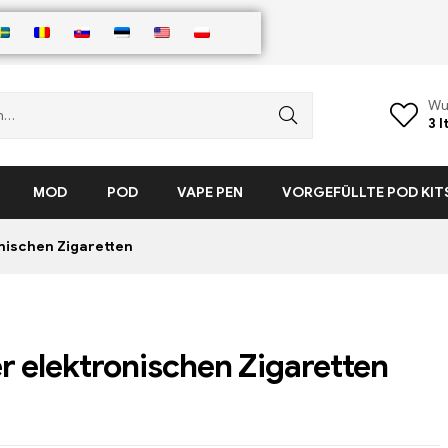
Wu
3
I
MOD
POD
VAPE PEN
VORGEFÜLLTE POD KIT
nischen Zigaretten
r elektronischen Zigaretten