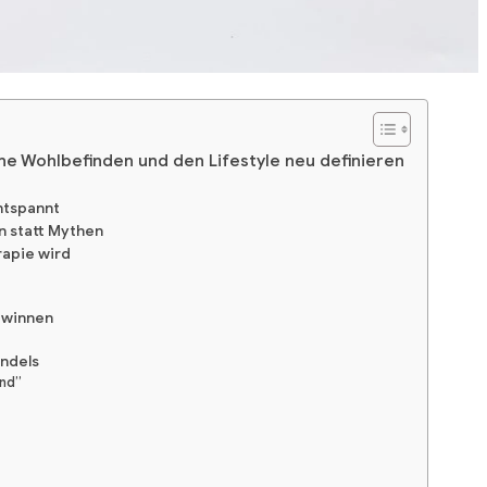
e Wohlbefinden und den Lifestyle neu definieren
ntspannt
n statt Mythen
rapie wird
gewinnen
andels
and”