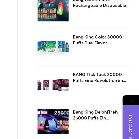
Rechargeable Disposable
Pod Ein Meisterwerk für
Langzeit-Dampfgenuss
Bang King Color 30000
Puffs Dual Flavor
Disposable Maximales
Dampferlebnis mit Dualem
Geschmack
BANG Tick Tock 20000
Puffs Eine Revolution im
Dampf-Design
→
Bang King DelphiTreh
Contact Us
25000 Puffs Ein
Meisterwerk des E-
Zigarette