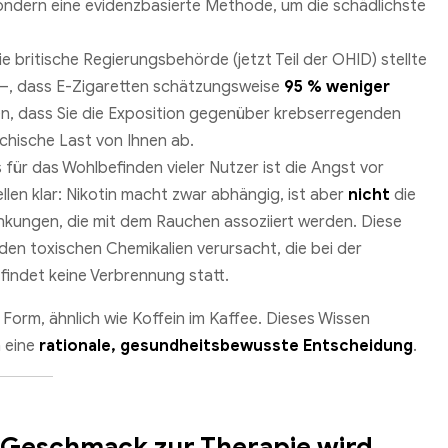
ondern eine evidenzbasierte Methode, um die schädlichste
e britische Regierungsbehörde (jetzt Teil der OHID) stellte
d –, dass E-Zigaretten schätzungsweise
95 % weniger
en, dass Sie die Exposition gegenüber krebserregenden
ychische Last von Ihnen ab.
 für das Wohlbefinden vieler Nutzer ist die Angst vor
llen klar: Nikotin macht zwar abhängig, ist aber
nicht
die
nkungen, die mit dem Rauchen assoziiert werden. Diese
en toxischen Chemikalien verursacht, die bei der
indet keine Verbrennung statt.
 Form, ähnlich wie Koffein im Kaffee. Dieses Wissen
n eine
rationale, gesundheitsbewusste Entscheidung
.
n Geschmack zur Therapie wird