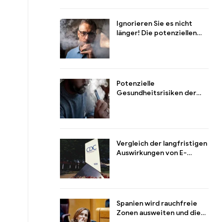
Gesundheit und Verhalten
Ignorieren Sie es nicht
länger! Die potenziellen
Gefahren des
Sekundärrauchs von
Gebrauchtwaren-E-
Zigaretten für die
Menschen in der Nähe
Potenzielle
Gesundheitsrisiken der
Inhaltsstoffe von E-
Zigaretten insbesondere
Nikotin und andere
Bestandteile
Vergleich der langfristigen
Auswirkungen von E-
Zigaretten und
herkömmlichen Zigaretten
auf die Gesundheit
Spanien wird rauchfreie
Zonen ausweiten und die