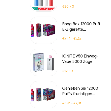
2ml Patrone Pod E-
€
20,40
Zigarette mtl vape
Bang Box 12000 Puff
E-Zigarette
Hochwertige Einweg-
€
5,12
-
€
7,31
E-Zigaretten mit
erfrischendem
Raspberry Watermelon
IGNITE V50 Einweg-
Geschmack für 12000
Vape 5000 Züge
Puffs puren
Dampfgenuss –
€
12,50
Perfekt für fruchtig-
frisches Dampfen in
jeder Situation
Genießen Sie 12000
Puffs fruchtigen
Strawberry Kiwi
€
5,31
-
€
7,31
Geschmack mit der
Bang Box E-Zigarette