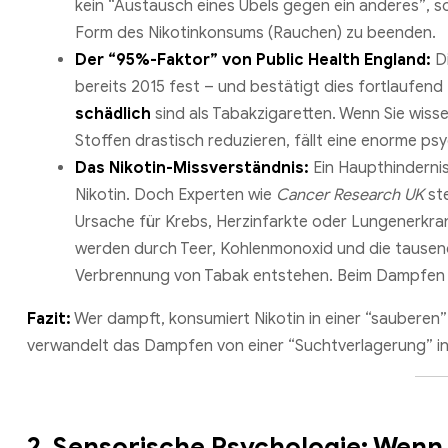
kein “Austausch eines Übels gegen ein anderes”, s
Form des Nikotinkonsums (Rauchen) zu beenden.
Der “95%-Faktor” von Public Health England:
Di
bereits 2015 fest – und bestätigt dies fortlaufen
schädlich
sind als Tabakzigaretten. Wenn Sie wiss
Stoffen drastisch reduzieren, fällt eine enorme ps
Das Nikotin-Missverständnis:
Ein Haupthindernis
Nikotin. Doch Experten wie
Cancer Research UK
ste
Ursache für Krebs, Herzinfarkte oder Lungenerkra
werden durch Teer, Kohlenmonoxid und die tausend
Verbrennung von Tabak entstehen. Beim Dampfen f
Fazit:
Wer dampft, konsumiert Nikotin in einer “sauberen”
verwandelt das Dampfen von einer “Suchtverlagerung” i
2. Sensorische Psychologie: Wen