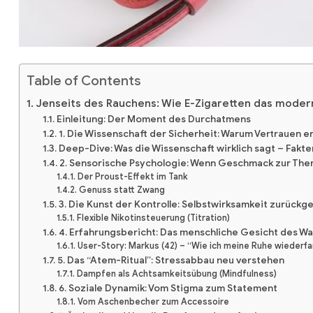
Table of Contents
Jenseits des Rauchens: Wie E-Zigaretten das modern
Einleitung: Der Moment des Durchatmens
1. Die Wissenschaft der Sicherheit: Warum Vertrauen e
Deep-Dive: Was die Wissenschaft wirklich sagt – Fakte
2. Sensorische Psychologie: Wenn Geschmack zur The
Der Proust-Effekt im Tank
Genuss statt Zwang
3. Die Kunst der Kontrolle: Selbstwirksamkeit zurück
Flexible Nikotinsteuerung (Titration)
4. Erfahrungsbericht: Das menschliche Gesicht des W
User-Story: Markus (42) – “Wie ich meine Ruhe wiederf
5. Das “Atem-Ritual”: Stressabbau neu verstehen
Dampfen als Achtsamkeitsübung (Mindfulness)
6. Soziale Dynamik: Vom Stigma zum Statement
Vom Aschenbecher zum Accessoire