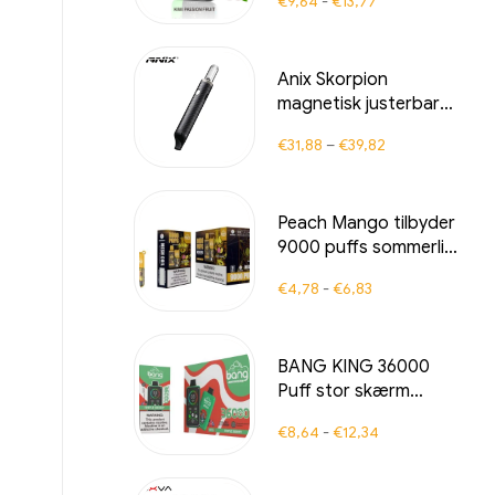
€
9,64
-
€
13,77
med AI-drevet
ydeevne
Anix Skorpion
magnetisk justerbar
spænding Vape Pen Kit
€
31,88
–
€
39,82
Peach Mango tilbyder
9000 puffs sommerlige
aromaer en lækker
€
4,78
-
€
6,83
kombination af saftig
fersken og eksotisk
mango
BANG KING 36000
Puff stor skærm
spændingsjusterbar
€
8,64
-
€
12,34
fersken-triple-bær
eksotisk frugtblanding
fersken-triple-bær