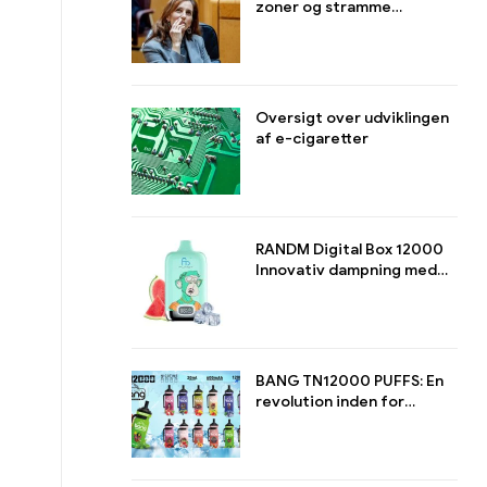
zoner og stramme
reguleringen af E-
cigaretter
Oversigt over udviklingen
af e-cigaretter
RANDM Digital Box 12000
Innovativ dampning med
stil og ydeevne
BANG TN12000 PUFFS: En
revolution inden for
langtidssugning