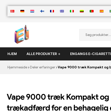
ElementVape.de
HJEM
ALLE PRODUKTER
ENGANGS E-CIGARETT
Hjemmeside
Deler erfaringer
Vape 9000 træk Kompakt og b
Vape 9000 træk Kompakt og 
trækadfærd for en behagelig