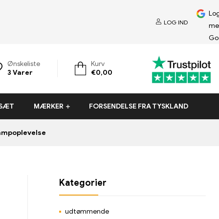
Log
LOG IND
me
Go
Ønskeliste
Kurv
3
Varer
€
0,00
-SÆT
MÆRKER
FORSENDELSE FRA TYSKLAND
ampoplevelse
Kategorier
udtømmende