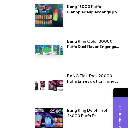
Bang 15000 Puffs
Genopladelig engangs pod
Et mesterværk til
langvarig dampsjov
Bang King Color 30000
Puffs Dual Flavor Engangs
Maximeret dampoplevelse
med dobbelt smag
BANG Tick Tock 20000
Puffs En revolution inden
for damptdesign
→
Kontakt Os
Bang King DelphiTreh
25000 Puffs Et
mesterværk inden for E-
cigaretter