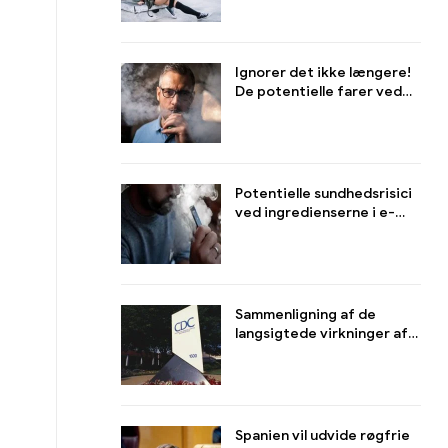
på sundhed og adfærd
Ignorer det ikke længere!
De potentielle farer ved
sekundær røg fra brugte
e-cigaretter for folk i
nærheden
Potentielle sundhedsrisici
ved ingredienserne i e-
cigaretter, især nikotin og
andre komponenter
Sammenligning af de
langsigtede virkninger af
e-cigaretter og
traditionelle cigaretter på
helbredet
Spanien vil udvide røgfrie