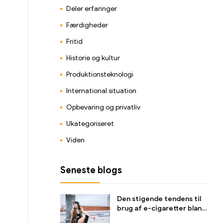
Deler erfaringer
Færdigheder
Fritid
Historie og kultur
Produktionsteknologi
International situation
Opbevaring og privatliv
Ukategoriseret
Viden
Seneste blogs
Den stigende tendens til
brug af e-cigaretter blandt
unge og dens indvirkning