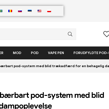
ER
MOD
POD
VAPE PEN
FORUDFYLDTE POD
ærbart pod-system med blid trækadfærd for en behagelig d
bærbart pod-system med blid
 dampoplevelse