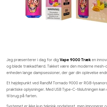
Jeg præsenterer i dag for dig
Vape 9000 Træk
en innov
og bløde trækadfærd. Takket være den moderne mesh-coil
enheden lange dampsessioner, der gør din oplevelse end
Et højdepunkt ved RandM Tornado 9000 er RGB-lysanordni
praktiske oplysninger. Med USB Type-C-tilslutningen kan 
til brug på farten.
Systemet er ikke kun teknisk opdateret, men imponerer o