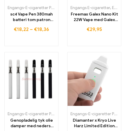
Engangs-E-cigaretter Polen
,
Engangs-E-cigaretter Portugal
Engangs E-cigaretter
,
Engangs-E-cigaretter Polen
,
Engan
sc4 Vape Pen 380mah
Freemax Galex Nano Kit
batteri tom patron
22W Vape med Galex
Vape starter kits
Pod
€
18,22
–
€
18,36
€
29,95
Engangs-E-cigaretter Polen
,
Engangs-E-cigaretter Portugal
Engangs-E-cigaretter Polen
,
Engan
,
Eng
Genopladelig tyk olie
Diamanter x Kryo Live
damper med nederst
Harz Limited Edition