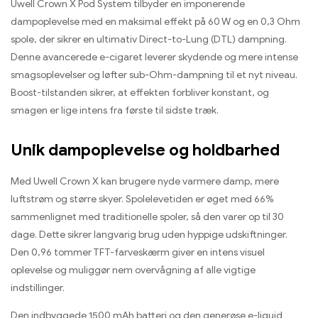
Uwell Crown X Pod System tilbyder en imponerende
dampoplevelse med en maksimal effekt på 60 W og en 0,3 Ohm
spole, der sikrer en ultimativ Direct-to-Lung (DTL) dampning.
Denne avancerede e-cigaret leverer skydende og mere intense
smagsoplevelser og løfter sub-Ohm-dampning til et nyt niveau.
Boost-tilstanden sikrer, at effekten forbliver konstant, og
smagen er lige intens fra første til sidste træk.
Unik dampoplevelse og holdbarhed
Med Uwell Crown X kan brugere nyde varmere damp, mere
luftstrøm og større skyer. Spolelevetiden er øget med 66%
sammenlignet med traditionelle spoler, så den varer op til 30
dage. Dette sikrer langvarig brug uden hyppige udskiftninger.
Den 0,96 tommer TFT-farveskærm giver en intens visuel
oplevelse og muliggør nem overvågning af alle vigtige
indstillinger.
Den indbyggede 1500 mAh batteri og den generøse e-liquid