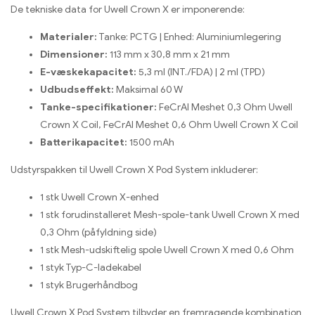
De tekniske data for Uwell Crown X er imponerende:
Materialer:
Tanke: PCTG | Enhed: Aluminiumlegering
Dimensioner:
113 mm x 30,8 mm x 21 mm
E-væskekapacitet:
5,3 ml (INT./FDA) | 2 ml (TPD)
Udbudseffekt:
Maksimal 60 W
Tanke-specifikationer:
FeCrAl Meshet 0,3 Ohm Uwell
Crown X Coil, FeCrAl Meshet 0,6 Ohm Uwell Crown X Coil
Batterikapacitet:
1500 mAh
Udstyrspakken til Uwell Crown X Pod System inkluderer:
1 stk Uwell Crown X-enhed
1 stk forudinstalleret Mesh-spole-tank Uwell Crown X med
0,3 Ohm (påfyldning side)
1 stk Mesh-udskiftelig spole Uwell Crown X med 0,6 Ohm
1 styk Typ-C-ladekabel
1 styk Brugerhåndbog
Uwell Crown X Pod System tilbyder en fremragende kombination