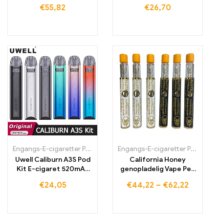
Micro-USB-
Vape Pen
€
55,82
€
26,70
ladeforbindelse
Engangs-E-cigaretter Polen
,
Engangs-E-cigaretter Portugal
Engangs-E-cigaretter Polen
,
Engan
,
Eng
Uwell Caliburn A3S Pod
California Honey
Kit E-cigaret 520mAh
genopladelig Vape Pen
batteri 16W Damp
med børn
€
24,05
€
44,22
–
€
62,22