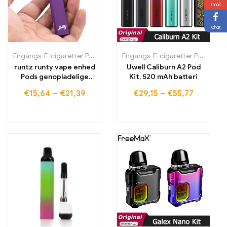
Email
Chat
Engangs-E-cigaretter Polen
,
Engangs-E-cigaretter Portugal
Engangs-E-cigaretter Polen
,
Engan
,
Eng
runtz runty vape enhed
Uwell Caliburn A2 Pod
Pods genopladelige
Kit, 520 mAh batteri
engangs-vape penne
€
15,64
–
€
21,39
€
29,15
–
€
55,77