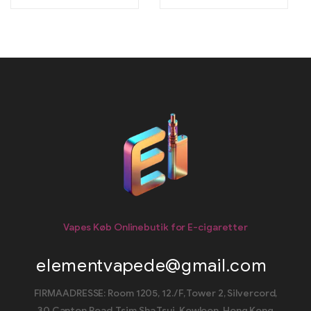
Vapes Køb Onlinebutik for E-cigaretter
elementvapede@gmail.com
FIRMAADRESSE: Room 1205, 12./F, Tower 2, Silvercord,
30 Canton Road, Tsim Sha Tsui, Kowloon, Hong Kong