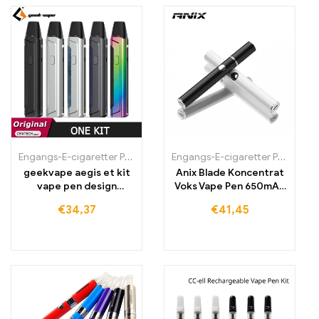
Engangs-E-cigaretter Polen
,
Engangs-E-cigaretter Portugal
Engangs-E-cigaretter Polen
,
Engan
,
Eng
geekvape aegis et kit
Anix Blade Koncentrat
vape pen design
Voks Vape Pen 650mAh
780mah batteri 2ml pod
Startpakke
€
34,37
€
41,45