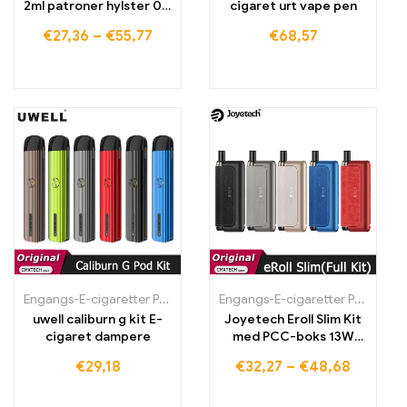
2ml patroner hylster 0,8
cigaret urt vape pen
Ohm 1,0 Ohm med
€
27,36
–
€
55,77
€
68,57
600mAh batteri 16W
Vape Pen e-cigaret
system vaporizer
Engangs-E-cigaretter Polen
,
Engangs-E-cigaretter Portugal
Engangs-E-cigaretter Polen
,
Engan
,
Eng
uwell caliburn g kit E-
Joyetech Eroll Slim Kit
cigaret dampere
med PCC-boks 13W
Vape med
€
29,18
€
32,27
–
€
48,68