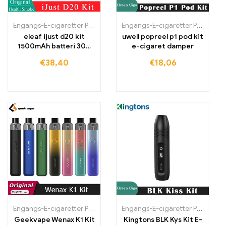
Engangs-E-cigaretter Polen
,
Engangs-E-cigaretter Portugal
Engangs-E-cigaretter Polen
,
Engan
,
Eng
eleaf ijust d20 kit
uwell popreel p1 pod kit
1500mAh batteri 30w
e-cigaret damper
vape pen elektronisk
€
38,40
€
18,06
cigaret
Engangs-E-cigaretter Polen
,
Engangs-E-cigaretter Portugal
Engangs-E-cigaretter Polen
,
Engan
,
Eng
Geekvape Wenax K1 Kit
Kingtons BLK Kys Kit E-