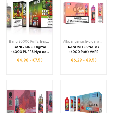
Bang 20000 Puffs
,
Engangs E-cigaretter
Alle
,
Engangs E-cigaretter
,
Engangs-E-cigaretter 
,
Eng
BANG KING Digital
RANDM TORNADO
15000 PUFFS Nyd det
15000 Puffs VAPE
ultimative
€
4,98
-
€
7,53
€
6,29
-
€
9,53
tågeoplevelse