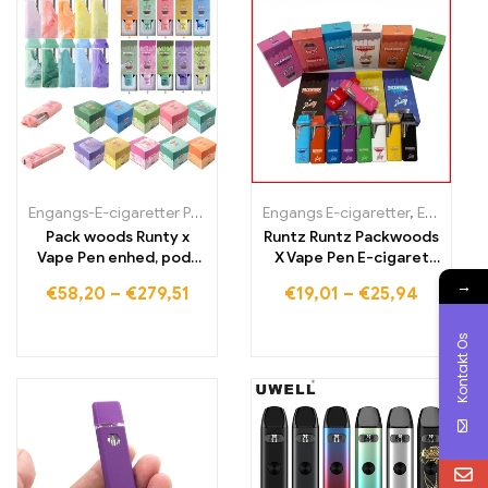
Engangs-E-cigaretter Polen
,
Engangs-E-cigaretter Portugal
Engangs E-cigaretter
,
Engangs E-cigaretter Litauen
,
Engan
Pack woods Runty x
Runtz Runtz Packwoods
Vape Pen enhed, pod-
X Vape Pen E-cigaret
kits
patron, genopladeligt
→
€
58,20
–
€
279,51
€
19,01
–
€
25,94
batteri
Kontakt Os