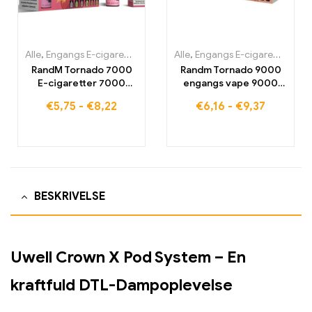
Alle
,
Engangs E-cigaretter
,
Engangs E-cigaretter Belgien
Alle
,
Engangs E-cigaretter
,
Engang
,
Eng
RandM Tornado 7000
Randm Tornado 9000
E-cigaretter 7000
engangs vape 9000
Puffs Køb EU-lager
puffs EU-lager
€
5,75
-
€
8,22
€
6,16
-
€
9,37
BESKRIVELSE
Uwell Crown X Pod System – En
kraftfuld DTL-Dampoplevelse