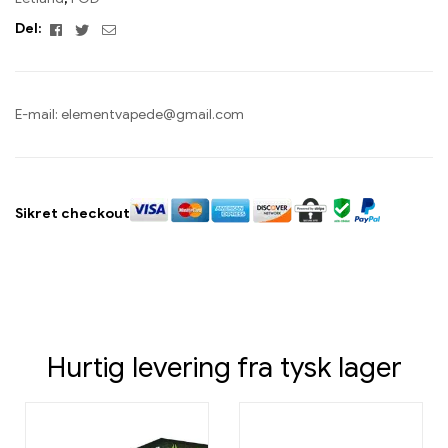
Facebook
Twitter
E-
Del:
mail
E-mail:
elementvapede@gmail.com
Sikret checkout
Hurtig levering fra tysk lager