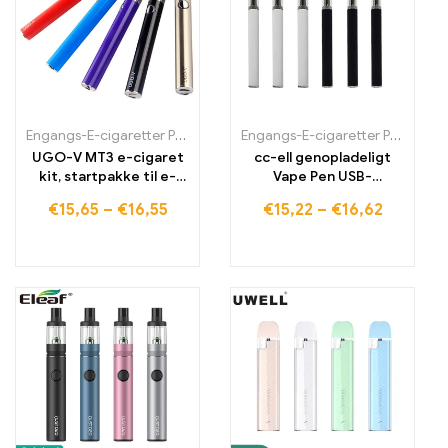
Engangs-E-cigaretter Polen
,
Engangs-E-cigaretter Portugal
Engangs-E-cigaretter Polen
,
Engan
,
Eng
UGO-V MT3 e-cigaret
cc-ell genopladeligt
kit, startpakke til e-
Vape Pen USB-
cigaret
opladning
€
15,65
–
€
16,55
€
15,22
–
€
16,62