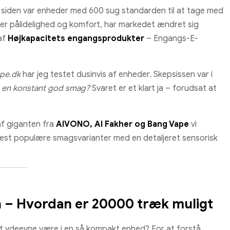
r siden var enheder med 600 sug standarden til at tage med
r pålidelighed og komfort, har markedet ændret sig
 af
Højkapacitets engangsprodukter
– Engangs-E-
pe.dk
har jeg testet dusinvis af enheder. Skepsissen var i
e en konstant god smag?
Svaret er et klart ja – forudsat at
af giganten fra
AIVONO, Al Fakher og Bang Vape
vi
est populære smagsvarianter med en detaljeret sensorisk
on – Hvordan er 20000 træk muligt
 ydeevne være i en så kompakt enhed? For at forstå