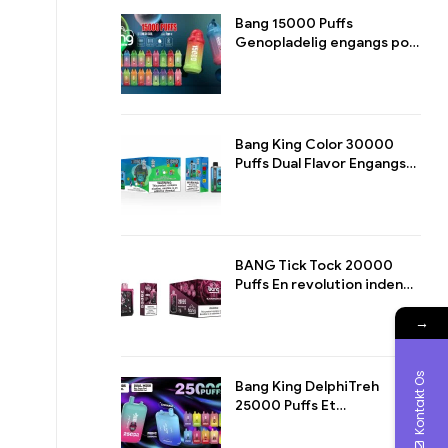
Bang 15000 Puffs
Genopladelig engangs pod
Et mesterværk til
langvarig dampsjov
Bang King Color 30000
Puffs Dual Flavor Engangs
Maximeret dampoplevelse
med dobbelt smag
BANG Tick Tock 20000
Puffs En revolution inden
for damptdesign
→
Kontakt Os
Bang King DelphiTreh
25000 Puffs Et
mesterværk inden for E-
cigaretter