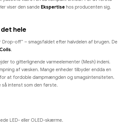
 Her viser den sande
Ekspertise
hos producenten sig.
 det hele
or Drop-off” – smagsfaldet efter halvdelen af brugen. De
Coils
.
jder to gitterlignende varmeelementer (Mesh) indeni.
rdampning af væsken. Mange enheder tilbyder endda en
t, for at fordoble dampmængden og smagsintensiteten.
e så intenst som den første.
gede LED- eller OLED-skærme.