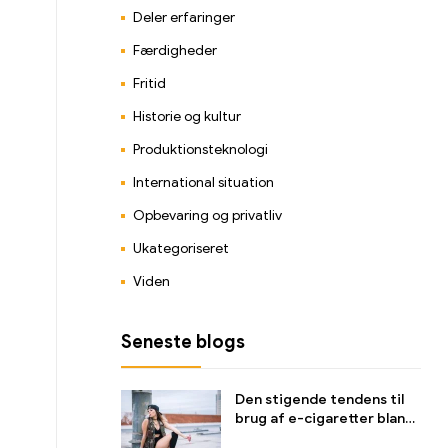
Deler erfaringer
Færdigheder
Fritid
Historie og kultur
Produktionsteknologi
International situation
Opbevaring og privatliv
Ukategoriseret
Viden
Seneste blogs
Den stigende tendens til
brug af e-cigaretter blandt
unge og dens indvirkning