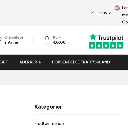
Log
LOG IND
me
Go
Ønskeliste
Kurv
3
Varer
€
0,00
-SÆT
MÆRKER
FORSENDELSE FRA TYSKLAND
Kategorier
udtømmende