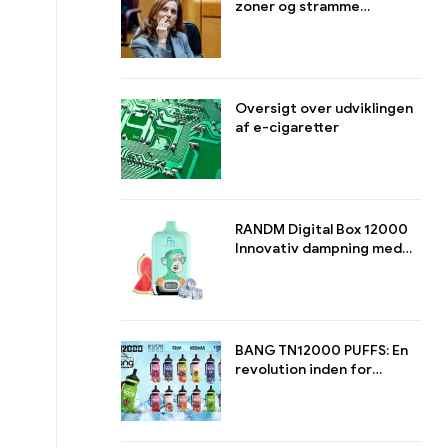
zoner og stramme
reguleringen af E-
cigaretter
Oversigt over udviklingen
af e-cigaretter
RANDM Digital Box 12000
Innovativ dampning med
stil og ydeevne
BANG TN12000 PUFFS: En
revolution inden for
langtidssugning