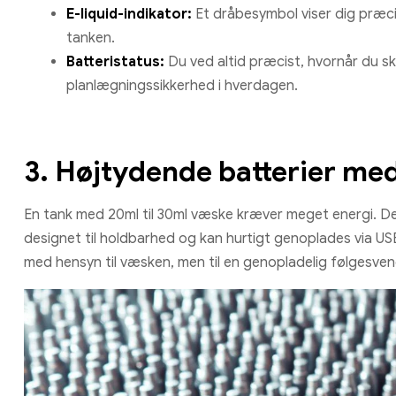
E-liquid-indikator:
Et dråbesymbol viser dig præcis
tanken.
Batteristatus:
Du ved altid præcist, hvornår du skal
planlægningssikkerhed i hverdagen.
3. Højtydende batterier me
En tank med 20ml til 30ml væske kræver meget energi. De
designet til holdbarhed og kan hurtigt genoplades via U
med hensyn til væsken, men til en genopladelig følgesvend