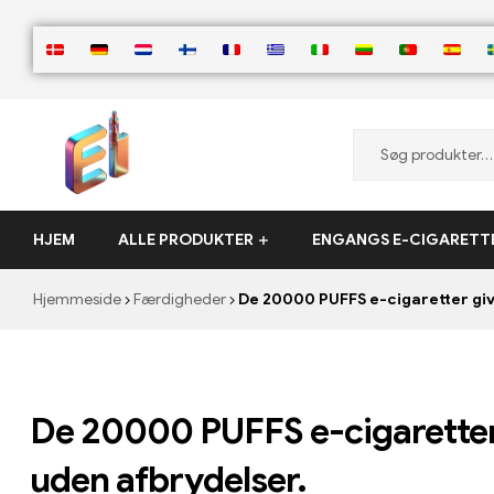
ElementVape.de
HJEM
ALLE PRODUKTER
ENGANGS E-CIGARETT
Hjemmeside
Færdigheder
De 20000 PUFFS e-cigaretter giv
De 20000 PUFFS e-cigaretter
uden afbrydelser.