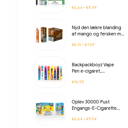
Bang Rocket den
€
6,64
-
€
9,49
perfekte balance
mellem frugtig eksotik
og forfriskende
Nyd den lækre blanding
kølighed for en
af mango og fersken med
uforglemmelig
BANG XXL Mango Peach.
damperoplevelse
€
5,31
-
€
7,59
Denne engangs e-cigaret
tilbyder op til 15000 sug
og giver en intens
Backpackboyz Vape
lungeinhalationsoplevelse,
Pen e-cigaret,
ideel til duty-free-
genopladelig tom
markedet i Europa.
€
16,90
keramikkartridge
Oplev 30000 Pust
Engangs-E-Cigaretter
ren nydelse Blueberry
€
6,64
-
€
9,94
Ice møder Strawberry
Banana i Bang KING