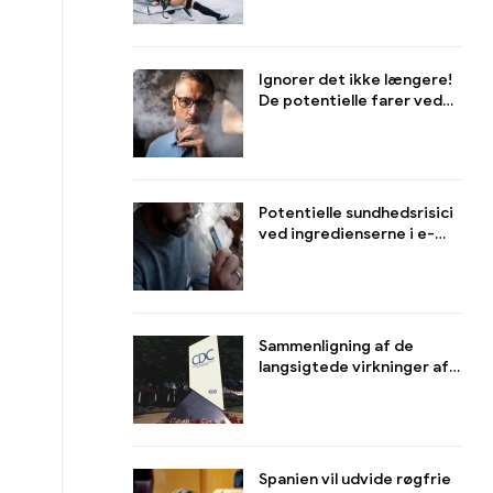
på sundhed og adfærd
Ignorer det ikke længere!
De potentielle farer ved
sekundær røg fra brugte
e-cigaretter for folk i
nærheden
Potentielle sundhedsrisici
ved ingredienserne i e-
cigaretter, især nikotin og
andre komponenter
Sammenligning af de
langsigtede virkninger af
e-cigaretter og
traditionelle cigaretter på
helbredet
Spanien vil udvide røgfrie