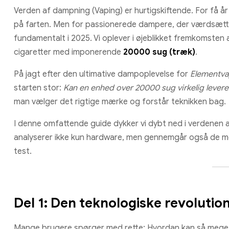
Verden af dampning (Vaping) er hurtigskiftende. For få å
på farten. Men for passionerede dampere, der værdsætte
fundamentalt i 2025. Vi oplever i øjeblikket fremkomsten
cigaretter med imponerende
20000 sug (træk)
.
På jagt efter den ultimative dampoplevelse for
Elementva
starten stor:
Kan en enhed over 20000 sug virkelig lever
man vælger det rigtige mærke og forstår teknikken bag.
I denne omfattende guide dykker vi dybt ned i verdenen 
analyserer ikke kun hardware, men gennemgår også de m
test.
Del 1: Den teknologiske revoluti
Mange brugere spørger med rette: Hvordan kan så meget