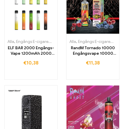
Alla
,
Engångs E-cigaretter
,
Engångs-e-cigaretter Irland
Alla
,
Engångs E-cigaretter
,
Engångs-e
,
Engån
ELF BAR 2000 Engångs-
RandM Tornado 10000
Vape 1200mAh 2000
Engångsvape 10000
drag
drag
€
10,38
€
11,38