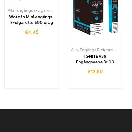
Alla
,
Engångs E-cigaretter
,
Engångs-e-cigaretter Irland
,
Engångs-e
Wotofo Mini engångs-
E-cigarette 600 drag
€
4,45
Alla
,
Engångs E-cigaretter
,
Engån
IGNITE V35
Engångsvape 3500
drag
€
12,50