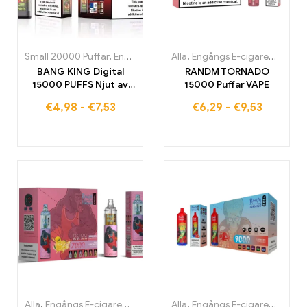
Smäll 20000 Puffar
,
Engångs E-cigaretter
Alla
,
Engångs E-cigaretter
,
Engångs-E-cigaretter
,
Eng
BANG KING Digital
RANDM TORNADO
15000 PUFFS Njut av
15000 Puffar VAPE
den ultimata dimma-
€
4,98
-
€
7,53
€
6,29
-
€
9,53
upplevelsen
Alla
,
Engångs E-cigaretter
,
Engångs-e-cigaretter Belgien
Alla
,
Engångs E-cigaretter
,
Engång
,
Eng