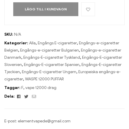
LÄGG TILL I KUNDVAGN
SKU:
N/A
Kategorier:
Alla
,
Engångs E-cigaretter
,
Engångs-e-cigaretter
Belgien
,
Engångs-e-cigaretter Bulgarien
,
Engångs-e-cigaretter
Danmark
,
Engångs-E-cigaretter Tyskland
,
Engångs-E-cigaretter
Slovenien
,
Engångs-E-cigaretter Spanien
,
Engångs-E-cigaretter
Tjeckien
,
Engångs-E-cigaretter Ungern
,
Europeiska engångs-e-
cigaretter
,
WASPE 12000 PUFFAR
Taggar:
F
,
vape 12000 drag
Facebook
Twitter
E-
Dela:
post
E-post:
elementvapede@gmail.com