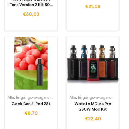
RDA Electroii
iTank Version 2 Kit 80W
€
31,08
Box Mod Vape
€
60,03
Alla
,
Engångs-e-cigaretter Irland
,
Alla
Engångs-e-cigaretter Italien
,
Engångs-e-cigaretter Irland
,
En
Geek Bar J1 Pod 2St
Wotofo MDura Pro
230W Mod Kit
€
8,70
€
22,40