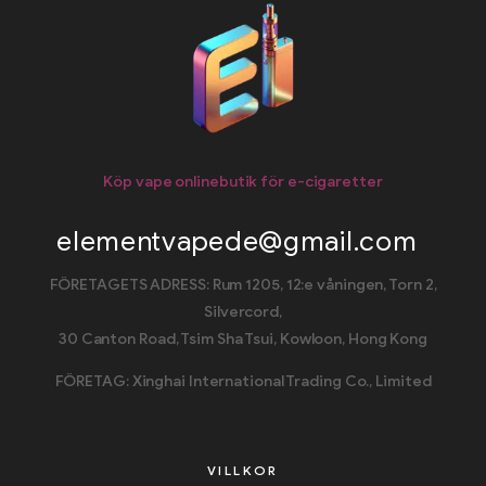
Köp vape onlinebutik för e-cigaretter
elementvapede@gmail.com
FÖRETAGETS ADRESS: Rum 1205, 12:e våningen, Torn 2,
Silvercord,
30 Canton Road, Tsim Sha Tsui, Kowloon, Hong Kong
FÖRETAG: Xinghai International Trading Co., Limited
VILLKOR