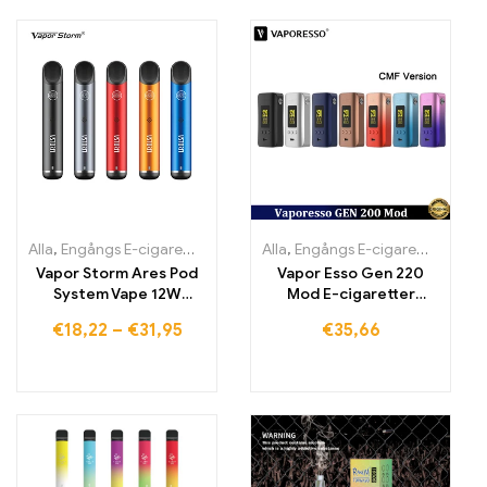
Alla
,
Engångs E-cigaretter
,
Engångs-e-cigaretter Litauen
Alla
,
Engångs E-cigaretter
,
Engångs
,
Engån
Vapor Storm Ares Pod
Vapor Esso Gen 220
System Vape 12W
Mod E-cigaretter
Påfyllnings-startpaket
förångare
€
18,22
–
€
31,95
€
35,66