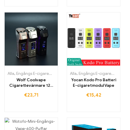
Alla
,
Engångs E-cigaretter
,
Engångs-e-cigaretter Litauen
Alla
,
Engångs E-cigaretter
,
Engångs
,
Engån
Wolf Coolvape
Yocan Kodo Pro Batteri
Cigarettevärmare 120
E-cigaretmodul Vape
W mod E-cigaretter
€
23,71
€
15,42