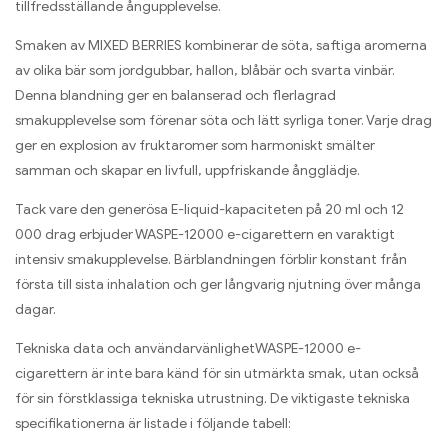
tillfredsställande ångupplevelse.
Smaken av MIXED BERRIES kombinerar de söta, saftiga aromerna
av olika bär som jordgubbar, hallon, blåbär och svarta vinbär.
Denna blandning ger en balanserad och flerlagrad
smakupplevelse som förenar söta och lätt syrliga toner. Varje drag
ger en explosion av fruktaromer som harmoniskt smälter
samman och skapar en livfull, uppfriskande ångglädje.
Tack vare den generösa E-liquid-kapaciteten på 20 ml och 12
000 drag erbjuder WASPE-12000 e-cigarettern en varaktigt
intensiv smakupplevelse. Bärblandningen förblir konstant från
första till sista inhalation och ger långvarig njutning över många
dagar.
Tekniska data och användarvänlighetWASPE-12000 e-
cigarettern är inte bara känd för sin utmärkta smak, utan också
för sin förstklassiga tekniska utrustning. De viktigaste tekniska
specifikationerna är listade i följande tabell: