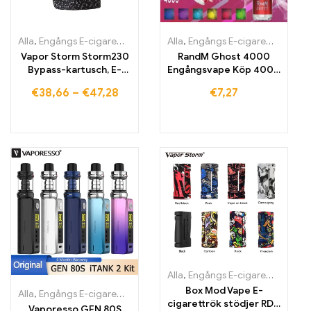
Alla
,
Engångs E-cigaretter
,
Engångs-e-cigaretter Litauen
Alla
,
Engångs E-cigaretter
,
Engångs
,
Engån
Vapor Storm Storm230
RandM Ghost 4000
Bypass-kartusch, E-
Engångsvape Köp 4000
cigarette
drag
€
38,66
–
€
47,28
€
7,27
Alla
,
Engångs E-cigaretter
,
Engån
Box Mod Vape E-
Alla
,
Engångs E-cigaretter
,
Engångs-e-cigaretter Litauen
,
Engångs
cigarettrök stödjer RDA
Vaporesso GEN 80S