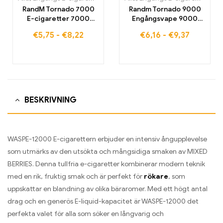
RandM Tornado 7000
Randm Tornado 9000
E-cigaretter 7000
Engångsvape 9000
Puffs Köp EU-lager
puffar EU-lager
€
5,75
-
€
8,22
€
6,16
-
€
9,37
BESKRIVNING
WASPE-12000 E-cigarettern erbjuder en intensiv ångupplevelse
som utmärks av den utsökta och mångsidiga smaken av MIXED
BERRIES. Denna tullfria e-cigaretter kombinerar modern teknik
med en rik, fruktig smak och är perfekt för
rökare
, som
uppskattar en blandning av olika bäraromer. Med ett högt antal
drag och en generös E-liquid-kapacitet är WASPE-12000 det
perfekta valet för alla som söker en långvarig och