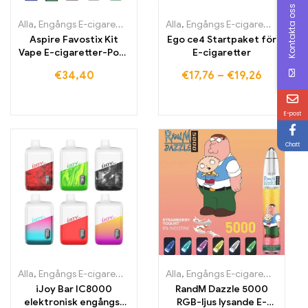
Kontakta oss
Alla
,
Engångs E-cigaretter
,
Engångs-e-cigaretter Litauen
Alla
,
Engångs E-cigaretter
,
Engångs
,
Engån
Aspire Favostix Kit
Ego ce4 Startpaket för
Vape E-cigaretter-Pod-
E-cigaretter
System
€
34,40
€
17,76
–
€
19,26
E-post
Chatt
Alla
,
Engångs E-cigaretter
,
Engångs-e-cigaretter Irland
Alla
,
Engångs E-cigaretter
,
Engångs-e
,
Engån
iJoy Bar IC8000
RandM Dazzle 5000
elektronisk engångs-
RGB-ljus lysande E-