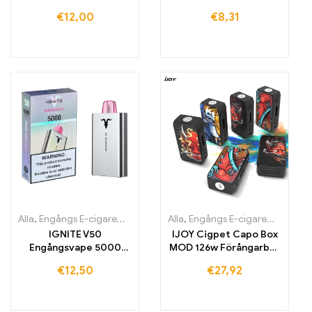
cigaret med 8000 drag
cigaretter Köp 5000
€
12,00
€
8,31
drag
Alla
,
Engångs E-cigaretter
,
Engångs-e-cigaretter Irland
Alla
,
Engångs E-cigaretter
,
Engångs-e
,
Engån
IGNITE V50
IJOY Cigpet Capo Box
Engångsvape 5000
MOD 126w Förångarbox
drag
Mod Vape E-cigarett
€
12,50
€
27,92