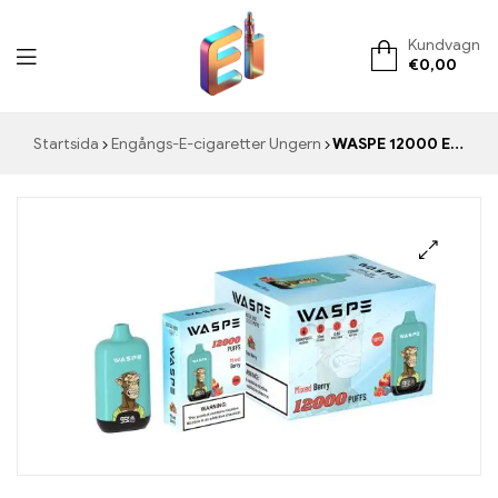
Kundvagn
€
0,00
ElementVape.de
Startsida
Engångs-E-cigaretter Ungern
WASPE 12000 E-cigaretter Tullfri 20 ml MIXED BERRIES 12000 drag 650 mAh batteri Typ-C