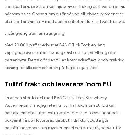
transportera, så att du kan njuta av en fruktig puff var du än är,
när som helst. Oavsett om du är på väg till jobbet, promenerar
eller träffar vänner – med denna enhet är du alltid välutrustad.
3. Långvarig utan ansträngning
Med 20 000 puffar erbjuder BANG Tick Tock en lång
vapingupplevelse utan ständiga avbrott för påfyllning eller
batteribyte. Detta gör den till en kostnadseffektiv och praktisk
lösning för alla som söker en pålitlig e-cigaretter.
Tullfri frakt och leverans inom EU
En annan stor fördel med BANG Tick Tock Strawberry
Watermelon är möjligheten till tullfri frakt inom EU. Du kan
beställa enheten utan extra kostnader eller förseningar och
bekvämt få den levererad direkt till din dörr. Detta gör
beställningsprocessen mycket enkel och attraktiv, särskilt för