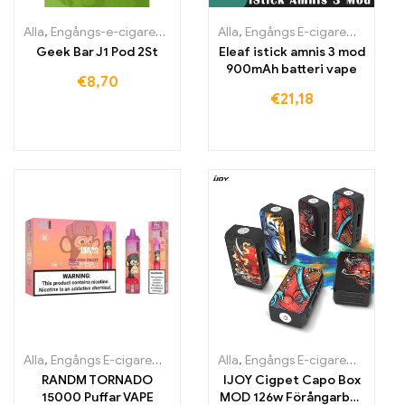
Alla
,
Engångs-e-cigaretter Irland
,
Alla
Engångs-e-cigaretter Italien
,
Engångs E-cigaretter
,
Engån
,
En
Geek Bar J1 Pod 2St
Eleaf istick amnis 3 mod
900mAh batteri vape
€
8,70
€
21,18
Alla
,
Engångs E-cigaretter
,
Engångs-e-cigaretter Belgien
Alla
,
Engångs E-cigaretter
,
Engångs
,
Engån
RANDM TORNADO
IJOY Cigpet Capo Box
15000 Puffar VAPE
MOD 126w Förångarbox