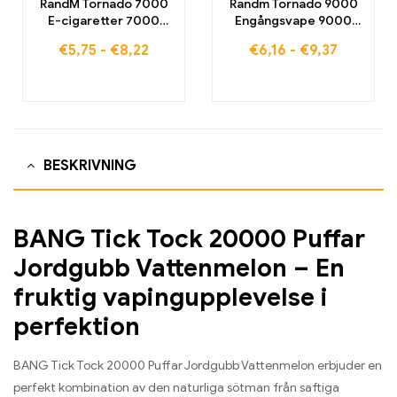
RandM Tornado 7000
Randm Tornado 9000
E-cigaretter 7000
Engångsvape 9000
Puffs Köp EU-lager
puffar EU-lager
€
5,75
-
€
8,22
€
6,16
-
€
9,37
BESKRIVNING
BANG Tick Tock 20000 Puffar
Jordgubb Vattenmelon – En
fruktig vapingupplevelse i
perfektion
BANG Tick Tock 20000 Puffar Jordgubb Vattenmelon erbjuder en
perfekt kombination av den naturliga sötman från saftiga