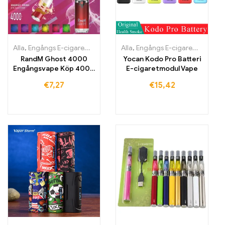
Alla
,
Engångs E-cigaretter
,
Engångs-e-cigaretter Irland
Alla
,
Engångs E-cigaretter
,
Engångs-e
,
Engån
RandM Ghost 4000
Yocan Kodo Pro Batteri
Engångsvape Köp 4000
E-cigaretmodul Vape
drag
€
7,27
€
15,42