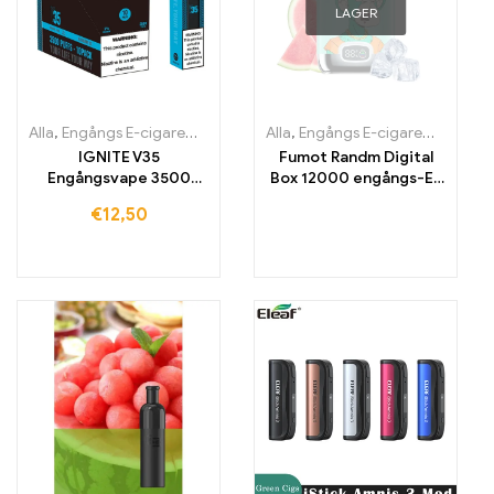
LAGER
Alla
,
Engångs E-cigaretter
,
Engångs-e-cigaretter Irland
Alla
,
Engångs E-cigaretter
,
Engångs-e
,
Engån
IGNITE V35
Fumot Randm Digital
Engångsvape 3500
Box 12000 engångs-E-
drag
cigaret 12000 drag
€
12,50