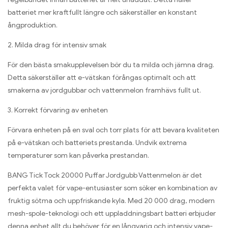
batteriet mer kraftfullt längre och säkerställer en konstant
ångproduktion.
2. Milda drag för intensiv smak
För den bästa smakupplevelsen bör du ta milda och jämna drag.
Detta säkerställer att e-vätskan förångas optimalt och att
smakerna av jordgubbar och vattenmelon framhävs fullt ut.
3. Korrekt förvaring av enheten
Förvara enheten på en sval och torr plats för att bevara kvaliteten
på e-vätskan och batteriets prestanda. Undvik extrema
temperaturer som kan påverka prestandan.
BANG Tick Tock 20000 Puffar Jordgubb Vattenmelon är det
perfekta valet för vape-entusiaster som söker en kombination av
fruktig sötma och uppfriskande kyla. Med 20 000 drag, modern
mesh-spole-teknologi och ett uppladdningsbart batteri erbjuder
denna enhet allt du behöver för en långvarig och intensiv vape-