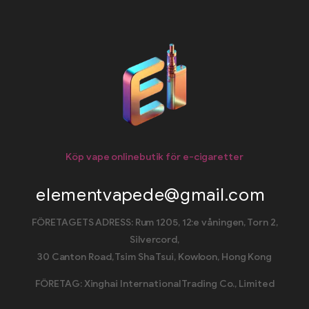
Köp vape onlinebutik för e-cigaretter
elementvapede@gmail.com
FÖRETAGETS ADRESS: Rum 1205, 12:e våningen, Torn 2,
Silvercord,
30 Canton Road, Tsim Sha Tsui, Kowloon, Hong Kong
FÖRETAG: Xinghai International Trading Co., Limited