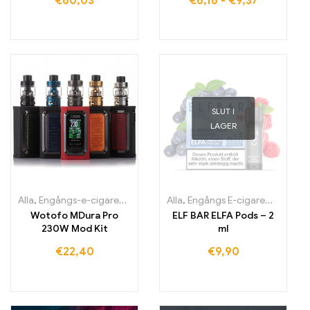
€
60,03
€
6,16
-
€
9,37
SLUT I
LAGER
Alla
,
Engångs-e-cigaretter Irland
,
Alla
Engångs-e-cigaretter Italien
,
Engångs E-cigaretter
,
Engån
,
En
Wotofo MDura Pro
ELF BAR ELFA Pods – 2
230W Mod Kit
ml
€
22,40
€
9,90