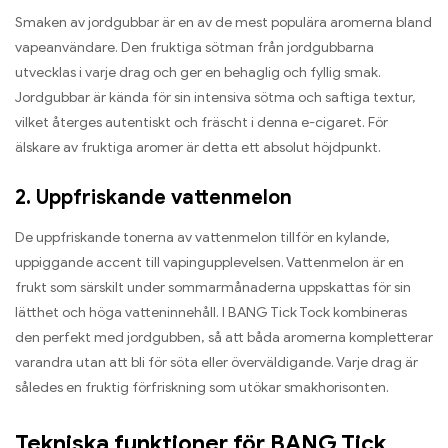
Smaken av jordgubbar är en av de mest populära aromerna bland
vapeanvändare. Den fruktiga sötman från jordgubbarna
utvecklas i varje drag och ger en behaglig och fyllig smak.
Jordgubbar är kända för sin intensiva sötma och saftiga textur,
vilket återges autentiskt och fräscht i denna e-cigaret. För
älskare av fruktiga aromer är detta ett absolut höjdpunkt.
2. Uppfriskande vattenmelon
De uppfriskande tonerna av vattenmelon tillför en kylande,
uppiggande accent till vapingupplevelsen. Vattenmelon är en
frukt som särskilt under sommarmånaderna uppskattas för sin
lätthet och höga vatteninnehåll. I BANG Tick Tock kombineras
den perfekt med jordgubben, så att båda aromerna kompletterar
varandra utan att bli för söta eller överväldigande. Varje drag är
således en fruktig förfriskning som utökar smakhorisonten.
Tekniska funktioner för BANG Tick