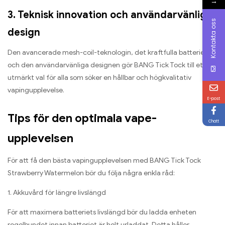
→
3. Teknisk innovation och användarvänlig
Kontakta oss
design
Den avancerade mesh-coil-teknologin, det kraftfulla batteriet
och den användarvänliga designen gör BANG Tick Tock till ett
utmärkt val för alla som söker en hållbar och högkvalitativ
vapingupplevelse.
E-post
Tips för den optimala vape-
Chatt
upplevelsen
För att få den bästa vapingupplevelsen med BANG Tick Tock
Strawberry Watermelon bör du följa några enkla råd:
1. Akkuvård för längre livslängd
För att maximera batteriets livslängd bör du ladda enheten
regelbundet innan batteriet är helt urladdat. Detta håller