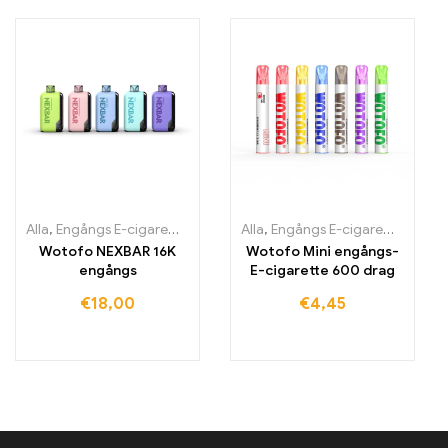
Alla
,
Engångs E-cigaretter
,
Engångs-e-cigaretter Irland
Alla
,
Engångs E-cigaretter
,
Engångs-e
,
Engån
Wotofo NEXBAR 16K
Wotofo Mini engångs-
engångs
E-cigarette 600 drag
€
18,00
€
4,45