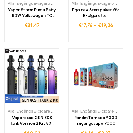
Alla
,
Engångs E-cigaretter
,
Engångs-e-cigaretter Litauen
Alla
,
Engångs E-cigaretter
,
Engångs
,
Engån
Vapor Storm Puma Baby
Ego ce4 Startpaket för
80W Volkswagen TC
E-cigaretter
Box Mod Vape Variabel
€
31,47
€
17,76
–
€
19,26
Effekt E-cigaretter
Alla
,
Engångs E-cigaretter
,
Engångs-e-cigaretter Litauen
Alla
,
Engångs E-cigaretter
,
Engångs
,
Engån
Vaporesso GEN 80S
Randm Tornado 9000
iTank Version 2 Kit 80W
Engångsvape 9000
Box Mod Vape
puffar EU-lager