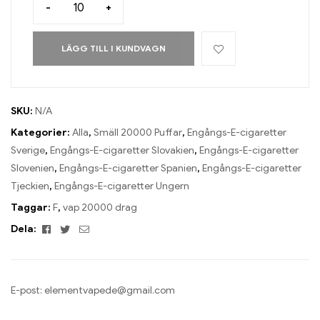
-
+
LÄGG TILL I KUNDVAGN
SKU:
N/A
Kategorier:
Alla
,
Smäll 20000 Puffar
,
Engångs-E-cigaretter
Sverige
,
Engångs-E-cigaretter Slovakien
,
Engångs-E-cigaretter
Slovenien
,
Engångs-E-cigaretter Spanien
,
Engångs-E-cigaretter
Tjeckien
,
Engångs-E-cigaretter Ungern
Taggar:
F
,
vap 20000 drag
Facebook
Twitter
E-
Dela:
post
E-post:
elementvapede@gmail.com