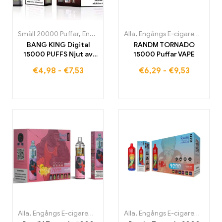
Smäll 20000 Puffar
,
Engångs E-cigaretter
Alla
,
Engångs E-cigaretter
,
Engångs-E-cigaretter
,
Eng
BANG KING Digital
RANDM TORNADO
15000 PUFFS Njut av
15000 Puffar VAPE
den ultimata dimma-
€
4,98
-
€
7,53
€
6,29
-
€
9,53
upplevelsen
Alla
,
Engångs E-cigaretter
,
Engångs-e-cigaretter Belgien
Alla
,
Engångs E-cigaretter
,
Engång
,
Eng