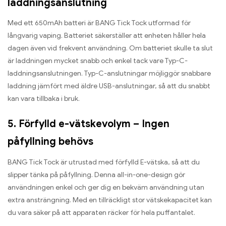
laddningsanslutning
Med ett 650mAh batteri är BANG Tick Tock utformad för
långvarig vaping. Batteriet säkerställer att enheten håller hela
dagen även vid frekvent användning. Om batteriet skulle ta slut
är laddningen mycket snabb och enkel tack vare Typ-C-
laddningsanslutningen. Typ-C-anslutningar möjliggör snabbare
laddning jämfört med äldre USB-anslutningar, så att du snabbt
kan vara tillbaka i bruk.
5. Förfylld e-vätskevolym – Ingen
påfyllning behövs
BANG Tick Tock är utrustad med förfylld E-vätska, så att du
slipper tänka på påfyllning. Denna all-in-one-design gör
användningen enkel och ger dig en bekväm användning utan
extra ansträngning. Med en tillräckligt stor vätskekapacitet kan
du vara säker på att apparaten räcker för hela puffantalet.