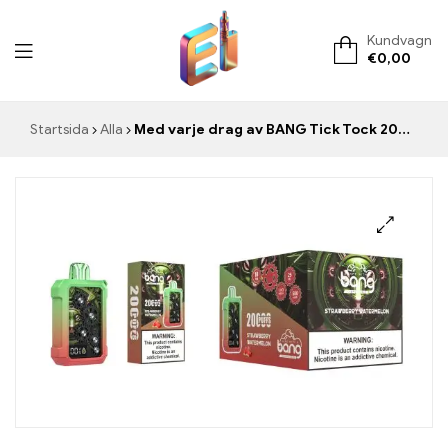
Kundvagn
€
0,00
ElementVape.de
Startsida
Alla
Med varje drag av BANG Tick Tock 20000 Puffs Strawberry Watermelon njuter du av den perfekta balansen mellan söt jordgubbe och sval vattenmelon
🔍