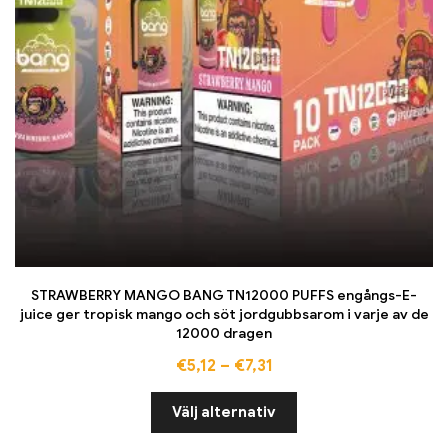
STRAWBERRY MANGO BANG TN12000 PUFFS engångs-E-
juice ger tropisk mango och söt jordgubbsarom i varje av de
12000 dragen
€
5,12
–
€
7,31
Välj alternativ