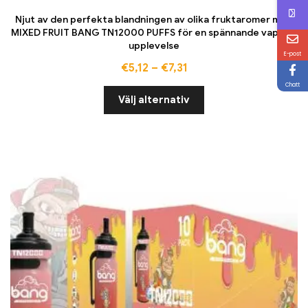
Njut av den perfekta blandningen av olika fruktaromer med
MIXED FRUIT BANG TN12000 PUFFS för en spännande vaping-
upplevelse
E-post
€
5,12
–
€
7,31
Chatt
Välj alternativ