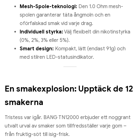
Mesh-Spole-teknologi:
Den 1.0 Ohm mesh-
spolen garanterar täta ångmoln och en
oförfalskad smak vid varje drag.
Individuell styrka:
Välj flexibelt din nikotinstyrka
(0%, 2%, 3% eller 5%).
Smart design:
Kompakt, lätt (endast 91g) och
med stilren LED-statusindikator.
En smakexplosion: Upptäck de 12
smakerna
Tristess var igår. BANG TN12000 erbjuder ett noggrant
utvalt urval av smaker som tillfredsställer varje gom –
från fruktig-söt till isig-frisk.