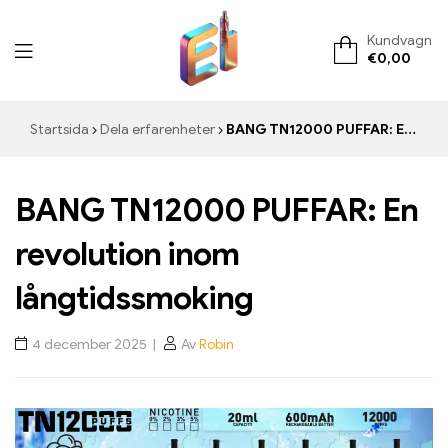
Kundvagn
€
0,00
ElementVape.de
Startsida
Dela erfarenheter
BANG TN12000 PUFFAR: En revolution inom långtidssmoking
BANG TN12000 PUFFAR: En
revolution inom
långtidssmoking
4 december 2025
Av
Robin