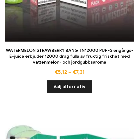
WATERMELON STRAWBERRY BANG TN12000 PUFFS engångs-
E-juice erbjuder 12000 drag fulla av fruktig friskhet med
vattenmelon- och jordgubbsaroma
€
5,12
–
€
7,31
Välj alternativ