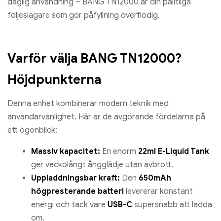
daglig användning – BANG TN12000 är din pålitliga
följeslagare som gör påfyllning överflödig.
Varför välja BANG TN12000?
Höjdpunkterna
Denna enhet kombinerar modern teknik med
användarvänlighet. Här är de avgörande fördelarna på
ett ögonblick:
Massiv kapacitet:
En enorm
22ml E-Liquid Tank
ger veckolångt ångglädje utan avbrott.
Uppladdningsbar kraft:
Den
650mAh
högpresterande batteri
levererar konstant
energi och tack vare
USB-C
supersnabb att ladda
om.