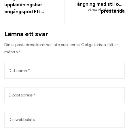
ångning med stil och
uppladdningsbar
VÄNTA PÅ NÄSTA INLÄGG
prestanda
engångspod Ett
mästerverk för
långvarig dampglädje
Lämna ett svar
Din e-postadress kommer inte publiceras.
Obligatoriska fält är
märkta
*