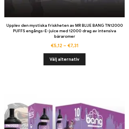
Upplev den mystiska friskheten av MR BLUE BANG TN12000
PUFFS engångs-E-juice med 12000 drag av intensiva
bäraromer
€
5,12
–
€
7,31
Välj alternativ