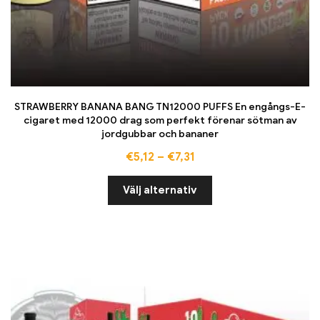
STRAWBERRY BANANA BANG TN12000 PUFFS En engångs-E-
cigaret med 12000 drag som perfekt förenar sötman av
jordgubbar och bananer
€
5,12
–
€
7,31
Välj alternativ