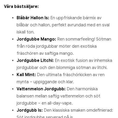
Våra bästsäljare:
Blåbär Hallon Is:
En uppfriskande bärmix av
blåbär och hallon, perfekt avrundad med en sval
iskall ton.
Jordgubbe Mango:
Ren sommarfeeling! Sötman
från röda jordgubbar möter den exotiska
fräschören av saftiga mango.
Jordgubbe Litchi:
En exotisk fusion av inhemska
jordgubbar och den blommiga sötman av litchi.
Kall Mint:
Den ultimata fräschörkicken av ren
mynta – uppiggande och klar.
Vattenmelon Jordgubb:
Den harmoniska
balansen mellan saftig vattenmelon och söt
jordgubbe – en all-day-vape.
Jordgubb Is:
Den klassiska smaken omdefinierad:
Söt jordgubbe serverad på is.