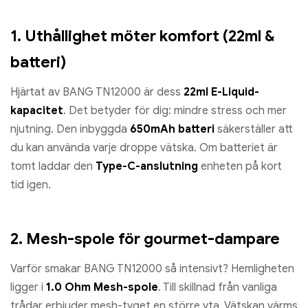
1. Uthållighet möter komfort (22ml &
batteri)
Hjärtat av BANG TN12000 är dess
22ml E-Liquid-
kapacitet
. Det betyder för dig: mindre stress och mer
njutning. Den inbyggda
650mAh batteri
säkerställer att
du kan använda varje droppe vätska. Om batteriet är
tomt laddar den
Type-C-anslutning
enheten på kort
tid igen.
2. Mesh-spole för gourmet-dampare
Varför smakar BANG TN12000 så intensivt? Hemligheten
ligger i
1.0 Ohm Mesh-spole
. Till skillnad från vanliga
trådar erbjuder mesh-tyget en större yta. Vätskan värms