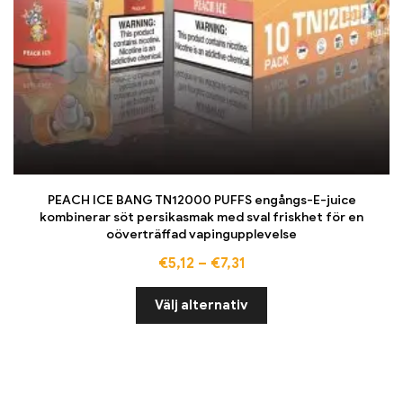
PEACH ICE BANG TN12000 PUFFS engångs-E-juice
kombinerar söt persikasmak med sval friskhet för en
oöverträffad vapingupplevelse
€
5,12
–
€
7,31
Välj alternativ