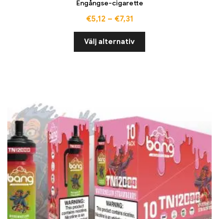
Engångse-cigarette
€
5,12
–
€
7,31
Välj alternativ