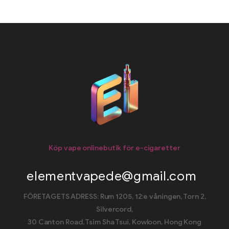
Köp vape onlinebutik för e-cigaretter
elementvapede@gmail.com
FÖRETAGETS ADRESS: Rum 1205, 12:e våningen, Torn 2,
Silvercord,
30 Canton Road, Tsim Sha Tsui, Kowloon, Hong Kong