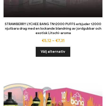
STRAWBERRY LYCHEE BANG TN12000 PUFFS erbjuder 12000
njutbara drag med en lockande blandning av jordgubbar och
exotisk Litschi-aroma
€
5,12
–
€
7,31
Välj alternativ