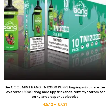
Die COOL MINT BANG TN12000 PUFFS Engångs-E-cigaretter
levererar 12000 drag med uppfriskande rent myntarom för
en kylande vape-upplevelse
€
5,12
–
€
7,31