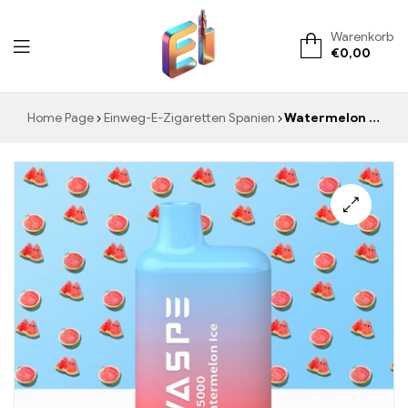
Warenkorb
€
0,00
ElementVape.de
Home Page
Einweg-E-Zigaretten Spanien
Watermelon Ice WASPE 5000 PUFFS E-Zigarette Jetzt zollfrei erhältlich und zu Großhandelspreisen – Genießen Sie den erfrischenden Wassermelonengeschmack mit einer eisigen Note