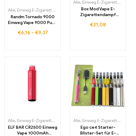
Alle
,
Einweg E-Zigaretten
,
Einwe
Box Mod Vape E-
Alle
,
Einweg E-Zigaretten
,
Einweg-E-Zigaretten Belgien
,
Einweg-E-
Zigarettendampf
Randm Tornado 9000
unterstützt RDA RDA
Einweg Vape 9000 Puffs
€
31,08
Electroii
Eu lagerraum
€
6,16
-
€
9,37
Alle
,
Einweg E-Zigaretten
,
Einweg-E-Zigaretten Irland
Alle
,
Einweg E-Zigaretten
,
Einweg-E-Zi
,
Einwe
ELF BAR CR2500 Einweg
Ego ce4 Starter-
Vape 1000mAh
Blister-Set für E-