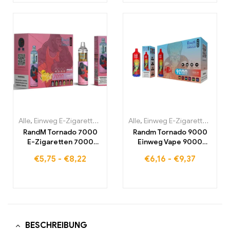
Alle
,
Einweg E-Zigaretten
,
Einweg-E-Zigaretten Belgien
Alle
,
Einweg E-Zigaretten
,
Einweg-
,
Einw
RandM Tornado 7000
Randm Tornado 9000
E-Zigaretten 7000
Einweg Vape 9000
Puffs Kaufen Eu
Puffs Eu lagerraum
€
5,75
-
€
8,22
€
6,16
-
€
9,37
lagerraum
BESCHREIBUNG