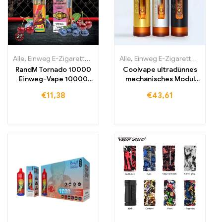
Alle
,
Einweg E-Zigaretten
,
Einweg-E-Zigaretten Litauen
Alle
,
Einweg E-Zigaretten
,
Einweg-E
,
Einwe
RandM Tornado 10000
Coolvape ultradünnes
Einweg-Vape 10000
mechanisches Modul
Züge
18650 Batterie-Vape
€
11,38
€
43,61