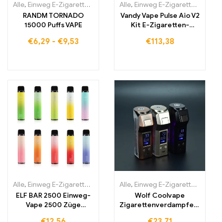
Alle
,
Einweg E-Zigaretten
,
Einweg-E-Zigaretten Belgien
Alle
,
Einweg E-Zigaretten
,
Einweg-E-
,
Einwe
RANDM TORNADO
Vandy Vape Pulse Aio V2
15000 Puffs VAPE
Kit E-Zigaretten-
Cartomizer
€
6,29
-
€
9,53
€
113,38
Alle
,
Einweg E-Zigaretten
,
Einweg-E-Zigaretten Litauen
Alle
,
Einweg E-Zigaretten
,
Einweg-E
,
Einwe
ELF BAR 2500 Einweg-
Wolf Coolvape
Vape 2500 Züge
Zigarettenverdampfers
1400mAh
tift 120 W mod E-
€
12,56
€
23,71