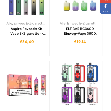
Email
Chat
Alle
,
Einweg E-Zigaretten
,
Einweg-E-Zigaretten Litauen
Alle
,
Einweg E-Zigaretten
,
Einweg-E
,
Einwe
Aspire Favostix Kit
ELF BAR BC3500
Vape E-Zigaretten-
Einweg-Vape 3500
Pod-System
Züge 650mAh
€
34,40
€
19,14