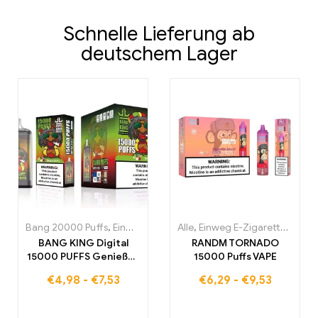
Schnelle Lieferung ab
deutschem Lager
Bang 20000 Puffs
,
Einweg E-Zigaretten
Alle
,
Einweg E-Zigaretten
,
Einweg-E-Zigaretten Po
,
Einw
BANG KING Digital
RANDM TORNADO
15000 PUFFS Genießen
15000 Puffs VAPE
Sie das ultimative
€
4,98
-
€
7,53
€
6,29
-
€
9,53
Nebelungserlebnis