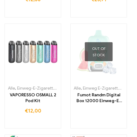
Zigarette
OUT OF
STOCK
Alle
,
Einweg-E-Zigaretten Irland
,
Einweg-E-Zigaretten Italien
Alle
,
Einweg E-Zigaretten
,
Einwe
,
Einw
VAPORESSO OSMALL 2
Fumot Randm Digital
Pod Kit
Box 12000 Einweg-E-
Zigarette 12000 Züge
€
12,00