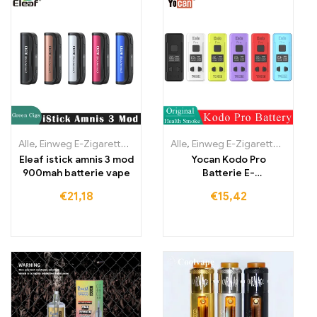
Alle
,
Einweg E-Zigaretten
,
Einweg-E-Zigaretten Litauen
Alle
,
Einweg E-Zigaretten
,
Einweg-E
,
Einwe
Eleaf istick amnis 3 mod
Yocan Kodo Pro
900mah batterie vape
Batterie E-
Zigarettenmodul Vape
€
21,18
€
15,42