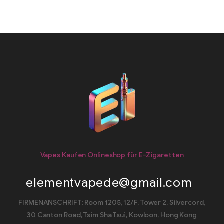
Vapes Kaufen Onlineshop für E-Zigaretten
elementvapede@gmail.com
FIRMENANSCHRIFT: Room 1205, 12/F, Tower 2, Silvercord,
30 Canton Road, Tsim Sha Tsui, Kowloon, Hong Kong