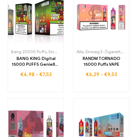
Bang 20000 Puffs
,
Einweg E-Zigaretten
Alle
,
Einweg E-Zigaretten
,
Einweg-E-Zigaretten Po
,
Einw
BANG KING Digital
RANDM TORNADO
15000 PUFFS Genießen
15000 Puffs VAPE
Sie das ultimative
€
4,98
-
€
7,53
€
6,29
-
€
9,53
Nebelungserlebnis