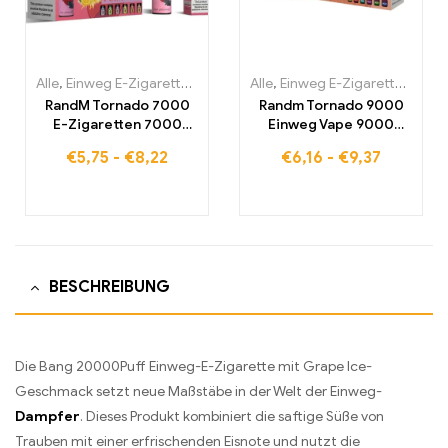
Alle
,
Einweg E-Zigaretten
,
Einweg-E-Zigaretten Belgien
Alle
,
Einweg E-Zigaretten
,
Einweg-
,
Einw
RandM Tornado 7000
Randm Tornado 9000
E-Zigaretten 7000
Einweg Vape 9000
Puffs Kaufen Eu
Puffs Eu lagerraum
€
5,75
-
€
8,22
€
6,16
-
€
9,37
lagerraum
BESCHREIBUNG
Die Bang 20000Puff Einweg-E-Zigarette mit Grape Ice-
Geschmack setzt neue Maßstäbe in der Welt der Einweg-
Dampfer
. Dieses Produkt kombiniert die saftige Süße von
Trauben mit einer erfrischenden Eisnote und nutzt die