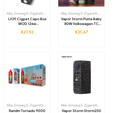
Alle
,
Einweg E-Zigaretten
,
Einweg-E-Zigaretten Litauen
Alle
,
Einweg E-Zigaretten
,
Einweg-E
,
Einwe
IJOY Cigpet Capo Box
Vapor Storm Puma Baby
MOD 126w
80W Volkswagen TC
Verdampferbox Mod
Box Mod Vape Variable
€
27,92
€
31,47
Vape E-Zigarette
Power E-Zigaretten
Alle
,
Einweg E-Zigaretten
,
Einweg-E-Zigaretten Belgien
Alle
,
Einweg E-Zigaretten
,
Einweg-E-
,
Einwe
Randm Tornado 9000
Vapor Storm Storm230