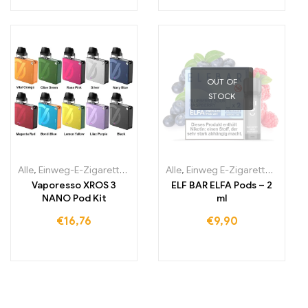
OUT OF
STOCK
Alle
,
Einweg-E-Zigaretten Irland
,
Einweg-E-Zigaretten Italien
Alle
,
Einweg E-Zigaretten
,
Einwe
,
Einw
Vaporesso XROS 3
ELF BAR ELFA Pods – 2
NANO Pod Kit
ml
€
16,76
€
9,90