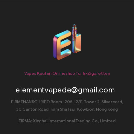
Vapes Kaufen Onlineshop für E-Zigaretten
elementvapede@gmail.com
FIRMENANSCHRIFT: Room 1205, 12/F, Tower 2, Silvercord,
30 Canton Road, Tsim Sha Tsui, Kowloon, Hong Kong
FIRMA: Xinghai International Trading Co., Limited