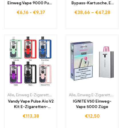
Einweg Vape 9000 Puffs
Bypass-Kartusche, E-
Eu lagerraum
Zigarette
€
6,16
-
€
9,37
€
38,66
–
€
47,28
Alle
,
Einweg E-Zigaretten
,
Einweg-E-Zigaretten Litauen
Alle
,
Einweg E-Zigaretten
,
Einweg-E
,
Einwe
Vandy Vape Pulse Aio V2
IGNITE V50 Einweg-
Kit E-Zigaretten-
Vape 5000 Züge
Cartomizer
€
113,38
€
12,50