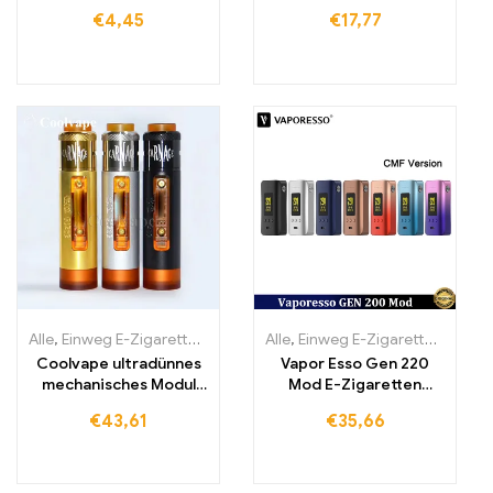
2500Züge
€
4,45
€
17,77
Alle
,
Einweg E-Zigaretten
,
Einweg-E-Zigaretten Litauen
Alle
,
Einweg E-Zigaretten
,
Einweg-E
,
Einwe
Coolvape ultradünnes
Vapor Esso Gen 220
mechanisches Modul
Mod E-Zigaretten
18650 Batterie-Vape
zerstäuber
€
43,61
€
35,66