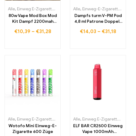
Alle
,
Einweg E-Zigaretten
,
Einweg-E-Zigaretten Litauen
Alle
,
Einweg-E-Zigaretten Litauen
,
Einweg-E
80w Vape Mod Box Mod
Dampfs turm V-PM Pod
Kit Dampf 2200mah
4,8 ml Patrone Doppels
Vape Pen Starter Kit
pule 0, 3-1, 5 Ohm
€
10,39
–
€
31,28
€
14,03
–
€
31,18
offenes System Vape
elektronische Zigarette
Vapor izer vs Vinci x
Alle
,
Einweg E-Zigaretten
,
Einweg-E-Zigaretten Irland
Alle
,
Einweg E-Zigaretten
,
Einweg-E-Zi
,
Einwe
Wotofo Mini Einweg-E-
ELF BAR CR2500 Einweg
Zigarette 600 Züge
Vape 1000mAh