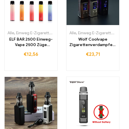
Alle
,
Einweg E-Zigaretten
,
Einweg-E-Zigaretten Litauen
Alle
,
Einweg E-Zigaretten
,
Einweg-E
,
Einwe
ELF BAR 2500 Einweg-
Wolf Coolvape
Vape 2500 Züge
Zigarettenverdampfers
1400mAh
tift 120 W mod E-
€
12,56
€
23,71
Zigarette