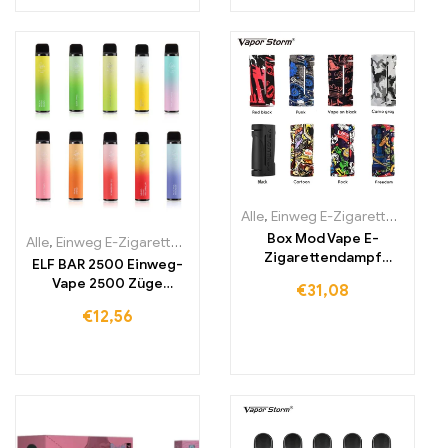
Alle
,
Einweg E-Zigaretten
,
Einwe
Box Mod Vape E-
Alle
,
Einweg E-Zigaretten
,
Einweg-E-Zigaretten Litauen
,
Einweg-E
Zigarettendampf
ELF BAR 2500 Einweg-
unterstützt RDA RDA
Vape 2500 Züge
€
31,08
Electroii
1400mAh
€
12,56