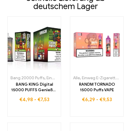
deutschem Lager
Bang 20000 Puffs
,
Einweg E-Zigaretten
Alle
,
Einweg E-Zigaretten
,
Einweg-E-Zigaretten Po
,
Einw
BANG KING Digital
RANDM TORNADO
15000 PUFFS Genießen
15000 Puffs VAPE
Sie das ultimative
€
4,98
-
€
7,53
€
6,29
-
€
9,53
Nebelungserlebnis