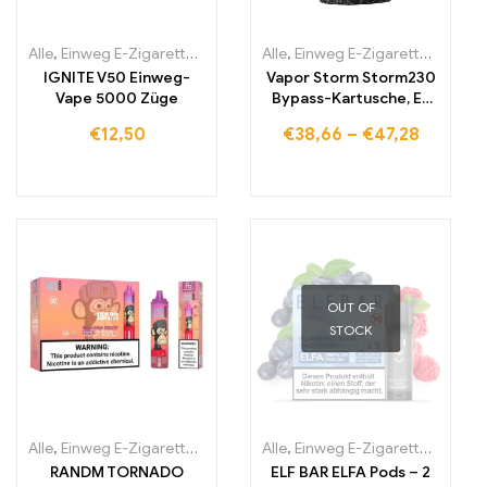
Alle
,
Einweg E-Zigaretten
,
Einweg-E-Zigaretten Irland
Alle
,
Einweg E-Zigaretten
,
Einweg-E-Zi
,
Einwe
IGNITE V50 Einweg-
Vapor Storm Storm230
Vape 5000 Züge
Bypass-Kartusche, E-
Zigarette
€
12,50
€
38,66
–
€
47,28
OUT OF
STOCK
Alle
,
Einweg E-Zigaretten
,
Einweg-E-Zigaretten Belgien
Alle
,
Einweg E-Zigaretten
,
Einweg-E-
,
Einwe
RANDM TORNADO
ELF BAR ELFA Pods – 2