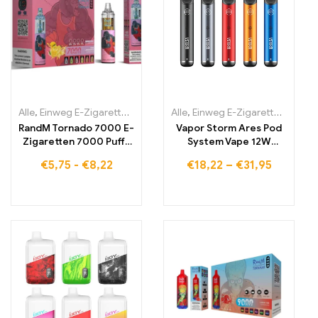
Alle
,
Einweg E-Zigaretten
,
Einweg-E-Zigaretten Belgien
Alle
,
Einweg E-Zigaretten
,
Einweg-E-
,
Einwe
RandM Tornado 7000 E-
Vapor Storm Ares Pod
Zigaretten 7000 Puffs
System Vape 12W
Kaufen Eu lagerraum
Nachfüll-Starterkit
€
5,75
-
€
8,22
€
18,22
–
€
31,95