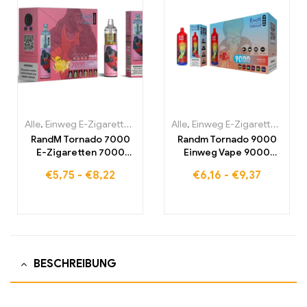
Alle
,
Einweg E-Zigaretten
,
Einweg-E-Zigaretten Belgien
Alle
,
Einweg E-Zigaretten
,
Einweg-
,
Einw
RandM Tornado 7000
Randm Tornado 9000
E-Zigaretten 7000
Einweg Vape 9000
Puffs Kaufen Eu
Puffs Eu lagerraum
€
5,75
-
€
8,22
€
6,16
-
€
9,37
lagerraum
BESCHREIBUNG