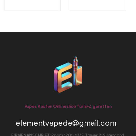
Vapes Kaufen Onlineshop für E-Zigaretten
elementvapede@gmail.com
FIRMENANSCHRIFT: Room 1205, 12/F, Tower 2, Silvercord,