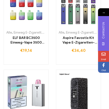
→
Contact Us
Alle
,
Einweg E-Zigaretten
,
Einweg-E-Zigaretten Litauen
Alle
,
Einweg E-Zigaretten
,
Einweg-E
,
Einwe
ELF BAR BC3500
Aspire Favostix Kit
Einweg-Vape 3500
Vape E-Zigaretten-
Züge 650mAh
Pod-System
€
19,14
€
34,40
Email
Chat