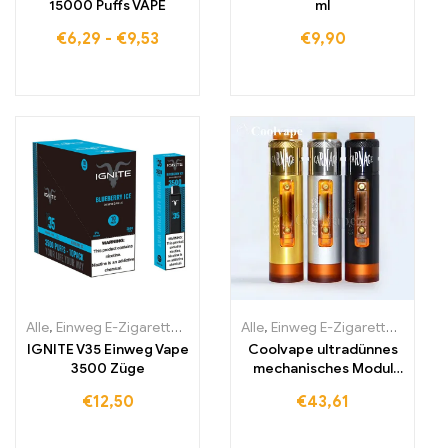
15000 Puffs VAPE
ml
€
6,29
-
€
9,53
€
9,90
Alle
,
Einweg E-Zigaretten
,
Einweg-E-Zigaretten Irland
Alle
,
Einweg E-Zigaretten
,
Einweg-E-Zi
,
Einwe
IGNITE V35 Einweg Vape
Coolvape ultradünnes
3500 Züge
mechanisches Modul
18650 Batterie-Vape
€
12,50
€
43,61