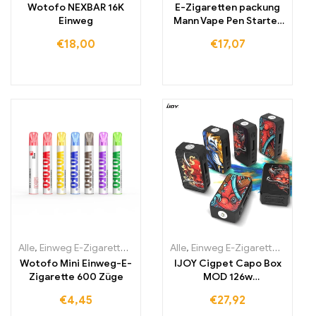
Wotofo NEXBAR 16K
E-Zigaretten packung
Einweg
Mann Vape Pen Starter
Kit ladbare Batterie
€
18,00
€
17,07
Alle
,
Einweg E-Zigaretten
,
Einweg-E-Zigaretten Irland
Alle
,
Einweg E-Zigaretten
,
Einweg-E-Zi
,
Einwe
Wotofo Mini Einweg-E-
IJOY Cigpet Capo Box
Zigarette 600 Züge
MOD 126w
Verdampferbox Mod
€
4,45
€
27,92
Vape E-Zigarette