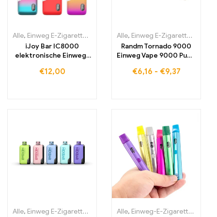
Alle
,
Einweg E-Zigaretten
,
Einweg-E-Zigaretten Irland
Alle
,
Einweg E-Zigaretten
,
Einweg-E-Zi
,
Einwe
iJoy Bar IC8000
Randm Tornado 9000
elektronische Einweg-
Einweg Vape 9000 Puffs
zigarette mit 8000
Eu lagerraum
€
12,00
€
6,16
-
€
9,37
Zügen
Alle
,
Einweg E-Zigaretten
,
Einweg-E-Zigaretten Irland
Alle
,
Einweg-E-Zigaretten Litauen
,
Einweg-E-Zi