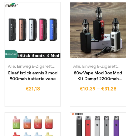
Alle
,
Einweg E-Zigaretten
,
Einweg-E-Zigaretten Litauen
Alle
,
Einweg E-Zigaretten
,
Einweg-E
,
Einwe
Eleaf istick amnis 3 mod
80w Vape Mod Box Mod
900mah batterie vape
Kit Dampf 2200mah
Vape Pen Starter Kit
€
21,18
€
10,39
–
€
31,28