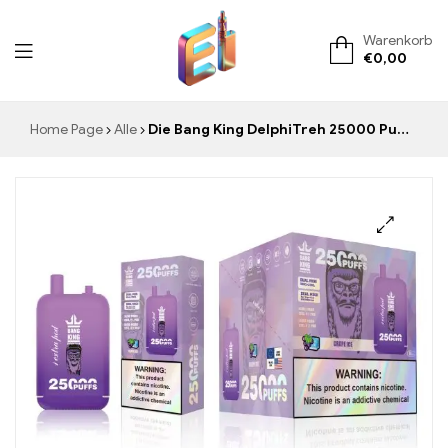
Warenkorb
€
0,00
ElementVape.de
Home Page
Alle
Die Bang King DelphiTreh 25000 Puffs Grape Ice mit Doppelzigarettenpatronen sorgt für einen unvergesslichen Mix aus Traubenaroma und erfrischendem Menthol