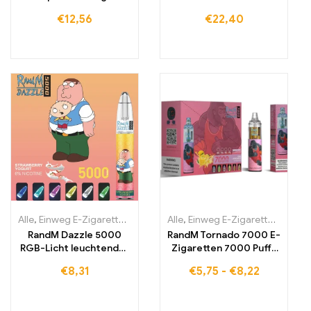
1400mAh
€
12,56
€
22,40
Alle
,
Einweg E-Zigaretten
,
Einweg-E-Zigaretten Irland
Alle
,
Einweg E-Zigaretten
,
Einweg-E-Zi
,
Einwe
RandM Dazzle 5000
RandM Tornado 7000 E-
RGB-Licht leuchtender
Zigaretten 7000 Puffs
E-Zigaretten Kaufen
Kaufen Eu lagerraum
€
8,31
€
5,75
-
€
8,22
5000 Züge