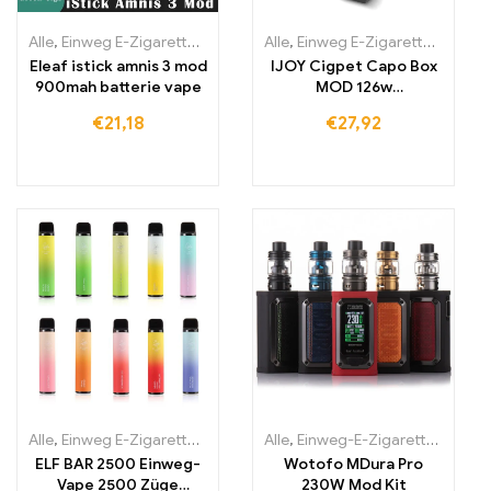
Alle
,
Einweg E-Zigaretten
,
Einweg-E-Zigaretten Litauen
Alle
,
Einweg E-Zigaretten
,
Einweg-E
,
Einwe
Eleaf istick amnis 3 mod
IJOY Cigpet Capo Box
900mah batterie vape
MOD 126w
Verdampferbox Mod
€
21,18
€
27,92
Vape E-Zigarette
Alle
,
Einweg E-Zigaretten
,
Einweg-E-Zigaretten Litauen
Alle
,
Einweg-E-Zigaretten Irland
,
Einweg-E
ELF BAR 2500 Einweg-
Wotofo MDura Pro
Vape 2500 Züge
230W Mod Kit