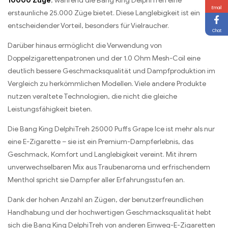
10000 Züge
, während die Bang King DelphiTreh eine
Email
erstaunliche 25.000 Züge bietet. Diese Langlebigkeit ist ein
entscheidender Vorteil, besonders für Vielraucher.
Chat
Darüber hinaus ermöglicht die Verwendung von
Doppelzigarettenpatronen und der 1.0 Ohm Mesh-Coil eine
deutlich bessere Geschmacksqualität und Dampfproduktion im
Vergleich zu herkömmlichen Modellen. Viele andere Produkte
nutzen veraltete Technologien, die nicht die gleiche
Leistungsfähigkeit bieten.
Die Bang King DelphiTreh 25000 Puffs Grape Ice ist mehr als nur
eine E-Zigarette – sie ist ein Premium-Dampferlebnis, das
Geschmack, Komfort und Langlebigkeit vereint. Mit ihrem
unverwechselbaren Mix aus Traubenaroma und erfrischendem
Menthol spricht sie Dampfer aller Erfahrungsstufen an.
Dank der hohen Anzahl an Zügen, der benutzerfreundlichen
Handhabung und der hochwertigen Geschmacksqualität hebt
sich die Bang King DelphiTreh von anderen Einweg-E-Zigaretten