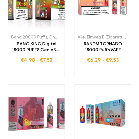
Bang 20000 Puffs
,
Einweg E-Zigaretten
Alle
,
Einweg E-Zigaretten
,
Einweg-E-Zigaretten Po
,
Einw
BANG KING Digital
RANDM TORNADO
15000 PUFFS Genießen
15000 Puffs VAPE
Sie das ultimative
€
4,98
-
€
7,53
€
6,29
-
€
9,53
Nebelungserlebnis