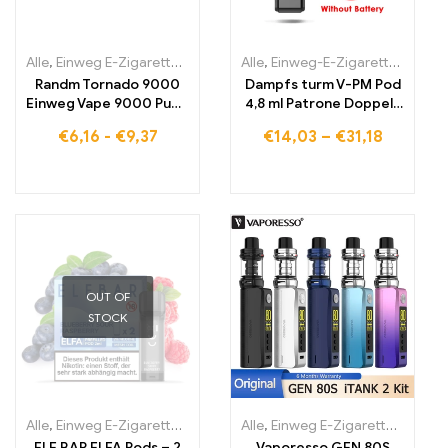
Alle
,
Einweg E-Zigaretten
,
Einweg-E-Zigaretten Belgien
Alle
,
Einweg-E-Zigaretten Litauen
,
Einweg-E-
Randm Tornado 9000
Dampfs turm V-PM Pod
Einweg Vape 9000 Puffs
4,8 ml Patrone Doppels
Eu lagerraum
pule 0, 3-1, 5 Ohm
€
6,16
-
€
9,37
€
14,03
–
€
31,18
offenes System Vape
elektronische Zigarette
Vapor izer vs Vinci x
OUT OF
STOCK
Alle
,
Einweg E-Zigaretten
,
Einweg-E-Zigaretten Litauen
Alle
,
Einweg E-Zigaretten
,
Einweg-E
,
Einwe
ELF BAR ELFA Pods – 2
Vaporesso GEN 80S