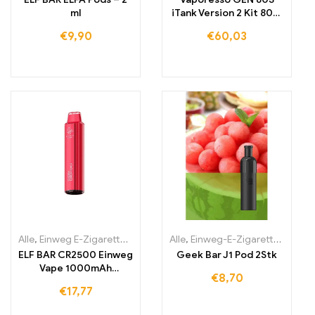
ml
iTank Version 2 Kit 80W
Box Mod Vape
€
9,90
€
60,03
Alle
,
Einweg E-Zigaretten
,
Einweg-E-Zigaretten Irland
Alle
,
Einweg-E-Zigaretten Irland
,
Einweg-E-Zi
ELF BAR CR2500 Einweg
Geek Bar J1 Pod 2Stk
Vape 1000mAh
€
8,70
2500Züge
€
17,77