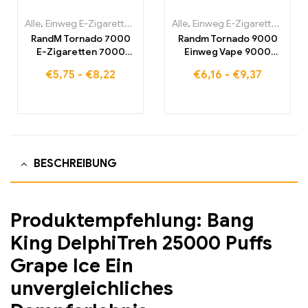
Alle
,
Einweg E-Zigaretten
,
Einweg-E-Zigaretten Belgien
Alle
,
Einweg E-Zigaretten
,
Einweg-
,
Einw
RandM Tornado 7000
Randm Tornado 9000
E-Zigaretten 7000
Einweg Vape 9000
Puffs Kaufen Eu
Puffs Eu lagerraum
€
5,75
-
€
8,22
€
6,16
-
€
9,37
lagerraum
BESCHREIBUNG
Produktempfehlung: Bang
King DelphiTreh 25000 Puffs
Grape Ice Ein
unvergleichliches