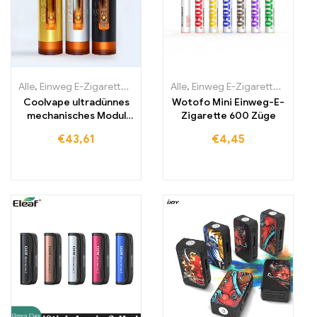
Alle
,
Einweg E-Zigaretten
,
Einweg-E-Zigaretten Litauen
Alle
,
Einweg E-Zigaretten
,
Einweg-E
,
Einwe
Coolvape ultradünnes
Wotofo Mini Einweg-E-
mechanisches Modul
Zigarette 600 Züge
18650 Batterie-Vape
€
43,61
€
4,45