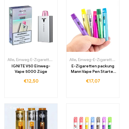
Alle
,
Einweg E-Zigaretten
,
Einweg-E-Zigaretten Irland
Alle
,
Einweg-E-Zigaretten Litauen
,
Einweg-E-Zi
IGNITE V50 Einweg-
E-Zigaretten packung
Vape 5000 Züge
Mann Vape Pen Starter
Kit ladbare Batterie
€
12,50
€
17,07