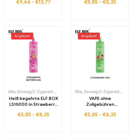
€
9,64
-
€
13,77
€
5,85
-
€
8,35
PULSE X mit KI-
Glück 15000 Puffs
gestützter Leistung
heißer Verkauf
Angebot!
Angebot!
Alle
,
Einweg E-Zigaretten
,
Einweg-E-Zigaretten Estland
Alle
,
Einweg E-Zigaretten
,
Einweg-E-
,
Einwe
Heiß begehrte ELF BOX
VAPE ohne
LS15000 in Strawberry
Zollgebühren
Watermelon Qualität
Strawberry Kiwi ELF
€
5,85
-
€
8,35
€
5,85
-
€
8,35
zum besten Preis
BOX LS15000 zu
15000 puffs
attraktiven
Großhandelspreisen