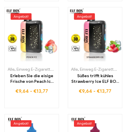
Angebot!
Angebot!
Alle
,
Einweg E-Zigaretten
,
Einweg-E-Zigaretten Estland
Alle
,
Einweg E-Zigaretten
,
Einweg-E-
,
Einwe
Erleben Sie die eisige
Süßes trifft kühles
Frische von Peach Ice
Strawberry Ice ELF BOX
15000 Züge im
PULSE X – 15000 Züge
€
9,64
-
€
13,77
€
9,64
-
€
13,77
Pulsmodus
im Pulsmodus
Angebot!
Angebot!