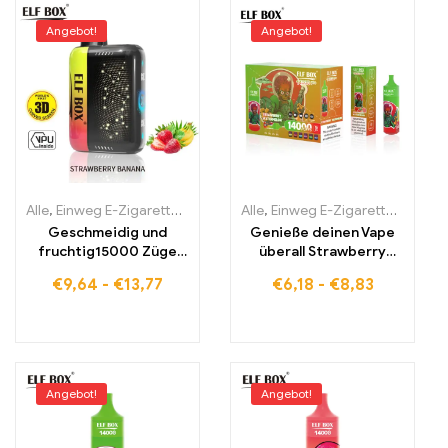
Angebot!
Angebot!
Alle
,
Einweg E-Zigaretten
,
Einweg-E-Zigaretten Estland
Alle
,
Einweg E-Zigaretten
,
Einweg-E-
,
Einwe
Geschmeidig und
Genieße deinen Vape
fruchtig15000 Züge
überall Strawberry
Strawberry Banana in
Watermelon ELF BOX
€
9,64
-
€
13,77
€
6,18
-
€
8,83
der ELF BOX PULSE X
RGB14000 pro zollfrei
geliefert
Angebot!
Angebot!