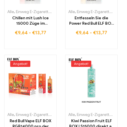
Alle
,
Einweg E-Zigaretten
,
Einweg-E-Zigaretten Estland
Alle
,
Einweg E-Zigaretten
,
Einweg-E-
,
Einwe
Chillen mit Lush Ice
Entfesseln Sie die
15000 Züge im
Power Red Bull ELF BOX
Pulsmodus mit der ELF
PULSE X 15000 Züge im
€
9,64
-
€
13,77
€
9,64
-
€
13,77
BOX PULSE X
Pulsmodus
Angebot!
Angebot!
Alle
,
Einweg E-Zigaretten
,
Einweg-E-Zigaretten Estland
Alle
,
Einweg E-Zigaretten
,
Einweg-E-
,
Einwe
Red Bull Vape ELF BOX
Kiwi Passion Fruit ELF
RGB14000 pro der
BOX LS15000 direkt ab