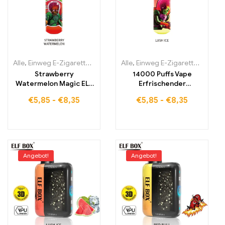
Alle
,
Einweg E-Zigaretten
,
Einweg-E-Zigaretten Estland
Alle
,
Einweg E-Zigaretten
,
Einweg-E-
,
Einwe
Strawberry
14000 Puffs Vape
Watermelon Magic ELF
Erfrischender
BOX RGB14000 für
Wassermelonen-
€
5,85
-
€
8,35
€
5,85
-
€
8,35
anspruchsvolle
Genuss mit RGB-
Genießer
Technologie Lush Ice
ELF BOX RGB14000
Angebot!
Angebot!