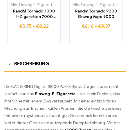
Alle
,
Einweg E-Zigaretten
,
Einweg-E-Zigaretten Belgien
Alle
,
Einweg E-Zigaretten
,
Einweg-
,
Einw
RandM Tornado 7000
Randm Tornado 9000
E-Zigaretten 7000
Einweg Vape 9000
Puffs Kaufen Eu
Puffs Eu lagerraum
€
5,75
-
€
8,22
€
6,16
-
€
9,37
lagerraum
BESCHREIBUNG
Die BANG KING Digital 15000 PUFFS Black Dragon Ice ist nicht
einfach nur eine
Einweg-E-Zigarette
– sie ist ein Erlebnis, das
Ihre Sinne mit jedem Zug verzaubert. Mit einer einzigartigen
Mischung aus frischen, kühlen Aromen, die die Frische des Eises
mit einem mysteriösen, fruchtigen Geschmack kombinieren,
bietet dieses Gerät eine aufregende Dampferfahrung. Mit der