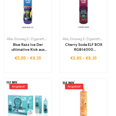
Alle
,
Einweg E-Zigaretten
,
Einweg-E-Zigaretten Estland
Alle
,
Einweg E-Zigaretten
,
Einweg-E-
,
Einwe
Blue Razz Ice Der
Cherry Soda ELF BOX
ultimative Kick aus
RGB14000
Blaubeere und
Erfrischender
€
5,85
-
€
8,35
€
5,85
-
€
8,35
Himbeere mit eisiger
Kirschgenuss mit
Frische ELF BOX
stylischem RGB-Design
RGB14000 15000
14000 PUFFS VAPE
PUFFS
Angebot!
Angebot!