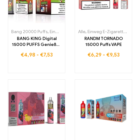
Bang 20000 Puffs
,
Einweg E-Zigaretten
Alle
,
Einweg E-Zigaretten
,
Einweg-E-Zigaretten Po
,
Einw
BANG KING Digital
RANDM TORNADO
15000 PUFFS Genießen
15000 Puffs VAPE
Sie das ultimative
€
4,98
-
€
7,53
€
6,29
-
€
9,53
Nebelungserlebnis