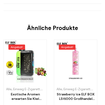
Ähnliche Produkte
Angebot!
Angebot!
Alle
,
Einweg E-Zigaretten
,
Einweg-E-Zigaretten Estland
Alle
,
Einweg E-Zigaretten
,
Einweg-E-
,
Einwe
Exotische Aromen
Strawberry ice ELF BOX
erwarten Sie Kiwi
LS15000 Großhandel
Passion Fruit ELF BOX
erleben High-End-