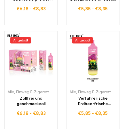
zollfreie Genuss für
Werk 15000 PUFFS
€
6,18
-
€
8,83
€
5,85
-
€
8,35
einen
energiegeladenen
Moment
Angebot!
Angebot!
Alle
,
Einweg E-Zigaretten
,
Einweg-E-Zigaretten Estland
Alle
,
Einweg E-Zigaretten
,
Einweg-E-
,
Einwe
Zollfrei und
Verführerische
geschmackvoll
Erdbeerfrische
Strawberry Ice Vape für
verstärkt durch RGB-
€
6,18
-
€
8,83
€
5,85
-
€
8,35
außergewöhnlichen
Technologie
Genuss
Strawberry Ice ELF BOX
RGB14000