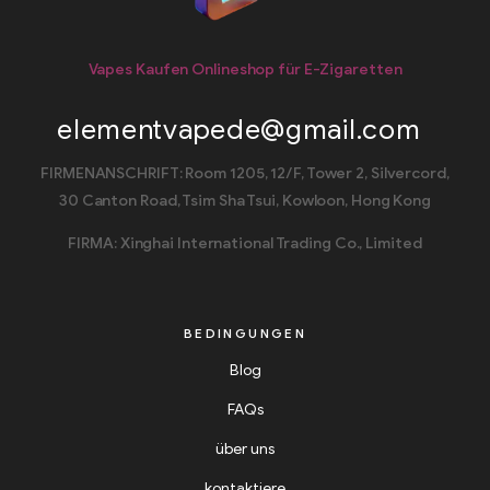
Vapes Kaufen Onlineshop für E-Zigaretten
elementvapede@gmail.com
FIRMENANSCHRIFT: Room 1205, 12/F, Tower 2, Silvercord,
30 Canton Road, Tsim Sha Tsui, Kowloon, Hong Kong
FIRMA: Xinghai International Trading Co., Limited
BEDINGUNGEN
Blog
FAQs
über uns
kontaktiere