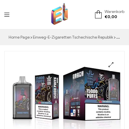
Warenkorb
€
0,00
ElementVape.de
Home Page
Einweg-E-Zigaretten Tschechische Republik
BANG KING Digital 15000 PUFFS Black Dragon Ice 15000 Züge voller eisiger Frische die Ihre Sinne mit jedem Zug verzaubern