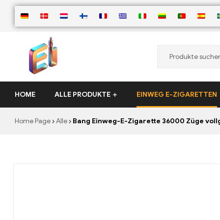
ElementVape.de
HOME
ALLE PRODUKTE
EINWEG E-ZIGARETTEN
Home Page
Alle
Bang Einweg-E-Zigarette 36000 Züge vollg