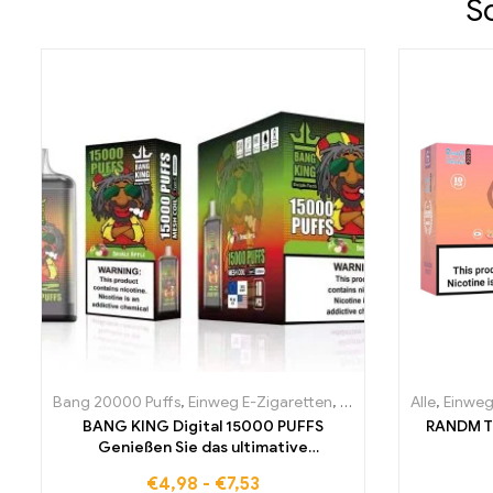
S
Bang 20000 Puffs
,
Einweg E-Zigaretten
,
Einweg-E-Zigaretten 
Alle
,
Einweg
BANG KING Digital 15000 PUFFS
RANDM T
Genießen Sie das ultimative
Nebelungserlebnis
€
4,98
-
€
7,53