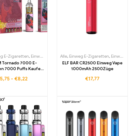
n Lettland
g E-Zigaretten
nweg-E-Zigaretten Niederlande
,
Einweg-E-Zigaretten Bulgarien
,
Einweg-E-Zigaretten Slowenien
,
Einweg-E-Zigaretten Belgien
Alle
,
Einweg-E-Zigaretten Österreich
,
,
Einweg E-Zigaretten
Einweg-E-Zigaretten Dänemark
,
Einweg-E-Zigaretten Span
,
Einweg-E-Zigaretten Bu
,
Einweg-E-Zigaretten Irland
,
MO
,
 Tornado 7000 E-
ELF BAR CR2500 Einweg Vape
en 7000 Puffs Kaufen
1000mAh 2500Züge
Eu lagerraum
5,75
-
€
8,22
€
17,77