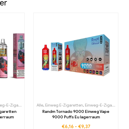
er
kei
garien
-Zigaretten Belgien
,
Einweg-E-Zigaretten Dänemark
Alle
,
,
Einweg E-Zigaretten
Einweg-E-Zigaretten Bulgarien
,
Einweg-E-Zigaretten Deutsch
,
Einweg-E-Zigaretten Belgien
,
Einweg-E-Zi
garetten
Randm Tornado 9000 Einweg Vape
gerraum
9000 Puffs Eu lagerraum
€
6,16
-
€
9,37