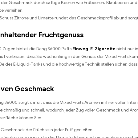
rd der Geschmack durch saftige Beeren wie Erdbeeren, Blaubeeren und
te verleihen.
er Schuss Zitrone und Limette rundet das Geschmacksprofil ab und sorgt
anhaltender Fruchtgenuss
00 Zügen bietet die Bang 36000 Puffs
Einweg-E-Zigarette
nicht nur 
rauf verlassen, dass Sie wochenlang in den Genuss der Mixed Fruits ko
öße des E-Liquid-Tanks und die hochwertige Technik stellen sicher, da
nsiven Geschmack
g 36000 sorgt dafür, dass die Mixed Fruits Aromen in ihrer vollen Int
leichmäßig und schnell, wodurch jeder Zug voller Geschmack und Aro
erfläche können Sie:
 Geschmack der Früchte in jeder Puff genießen.
mpfwolken erzeugen, die das Dampferlebnis noch angenehmer mache