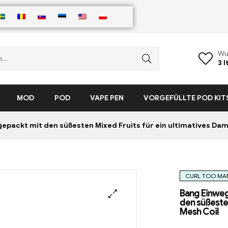
Wu
3
I
MOD
POD
VAPE PEN
VORGEFÜLLTE POD KIT
epackt mit den süßesten Mixed Fruits für ein ultimatives Dam
CURL TOO MAN
Bang Einweg
den süßesten
Mesh Coil