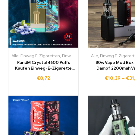
Alle
,
Einweg E-Zigaretten
,
Einweg-E-Zigaretten Irland
Alle
,
Einweg E-Zigaret
,
Einweg-E-
RandM Crystal 4600 Puffs
80w Vape Mod Box 
Kaufen Einweg-E-Zigarette
Dampf 2200mah V
4600 Züge
Starter Kit
€
8,72
€
10,39
–
€
31