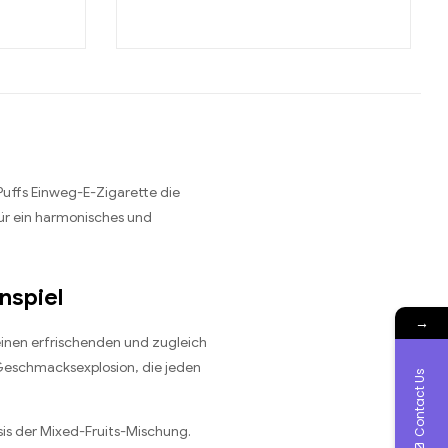
Puffs Einweg-E-Zigarette die
für ein harmonisches und
nspiel
→
einen erfrischenden und zugleich
 Geschmacksexplosion, die jeden
Contact Us
sis der Mixed-Fruits-Mischung.