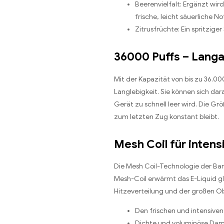
Beerenvielfalt: Ergänzt wi
frische, leicht säuerliche No
Zitrusfrüchte: Ein spritzig
36000 Puffs – Lang
Mit der Kapazität von bis zu 36.0
Langlebigkeit. Sie können sich da
Gerät zu schnell leer wird. Die Gr
zum letzten Zug konstant bleibt.
Mesh Coil für inte
Die Mesh Coil-Technologie der Ban
Mesh-Coil erwärmt das E-Liquid g
Hitzeverteilung und der großen Ob
Den frischen und intensiven
Dichte und voluminöse Da