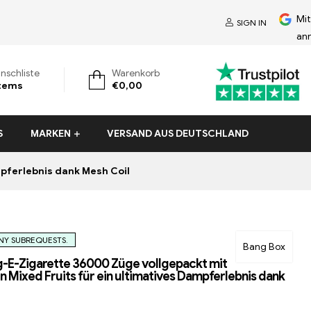
Mi
SIGN IN
an
nschliste
Warenkorb
tems
€
0,00
S
MARKEN
VERSAND AUS DEUTSCHLAND
pferlebnis dank Mesh Coil
Y SUBREQUESTS.
Bang Box
-E-Zigarette 36000 Züge vollgepackt mit
 Mixed Fruits für ein ultimatives Dampferlebnis dank