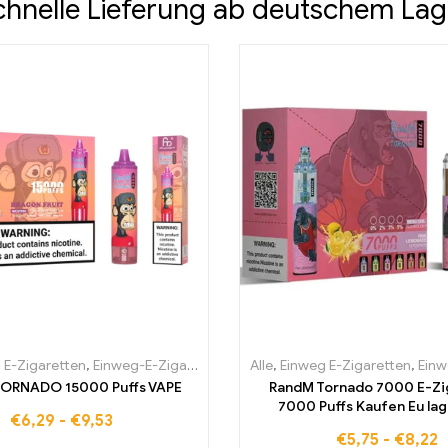
chnelle Lieferung ab deutschem Lag
Portugal
 E-Zigaretten
,
Einweg-E-Zigaretten Schweden
,
Einweg-E-Zigaretten Belgien
Alle
,
Einweg-E-Zigaretten Slowa
,
,
Einweg E-Zigaretten
Einweg-E-Zigaretten Bul
,
Einweg-E
ORNADO 15000 Puffs VAPE
RandM Tornado 7000 E-Zi
7000 Puffs Kaufen Eu la
€
6,29
-
€
9,53
€
5,75
-
€
8,22