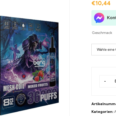
€
10,44
Kont
Geschmack
Wähle eine 
-
Artikelnumm
Kategorien:
A