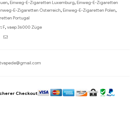
auen
,
Einweg-E-Zigaretten Luxemburg
,
Einweg-E-Zigaretten
inweg-E-Zigaretten Österreich
,
Einweg-E-Zigaretten Polen
,
retten Portugal
r:
F
,
vaep 36000 Züge
ebook
Twitter
Email
tvapede@gmail.com
icherer Checkout