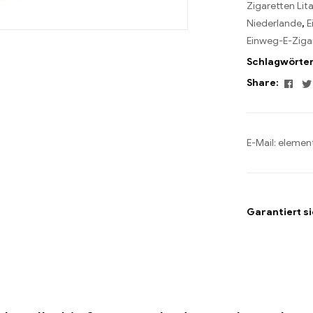
Zigaretten Lit
Niederlande
,
E
Einweg-E-Ziga
Schlagwörte
Fac
Share:
E-Mail:
elemen
Garantiert s