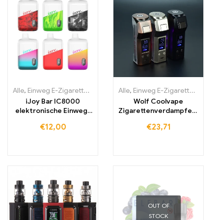
Alle
,
Einweg E-Zigaretten
,
Einweg-E-Zigaretten Irland
Alle
,
Einweg E-Zigaretten
,
Einweg-E-Zi
,
Einwe
iJoy Bar IC8000
Wolf Coolvape
elektronische Einweg-
Zigarettenverdampfers
zigarette mit 8000
tift 120 W mod E-
€
12,00
€
23,71
Zügen
Zigarette
OUT OF
STOCK