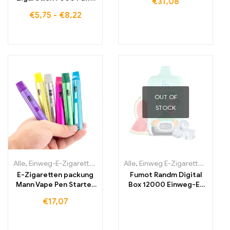
€
31,08
Electroii
Kaufen Eu lagerraum
€
5,75
-
€
8,22
OUT OF
STOCK
Alle
,
Einweg-E-Zigaretten Litauen
,
Alle
Einweg-E-Zigaretten Luxembu
,
Einweg E-Zigaretten
,
Einwe
E-Zigaretten packung
Fumot Randm Digital
Mann Vape Pen Starter
Box 12000 Einweg-E-
Kit ladbare Batterie
Zigarette 12000 Züge
€
17,07