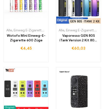
Alle
,
Einweg E-Zigaretten
,
Einweg-E-Zigaretten Irland
Alle
,
Einweg E-Zigaretten
,
Einweg-E-Zi
,
Einwe
Wotofo Mini Einweg-E-
Vaporesso GEN 80S
Zigarette 600 Züge
iTank Version 2 Kit 80W
Box Mod Vape
€
4,45
€
60,03