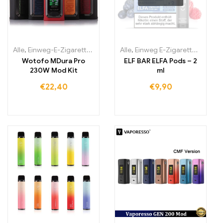
Alle
,
Einweg-E-Zigaretten Irland
,
Einweg-E-Zigaretten Italien
Alle
,
Einweg E-Zigaretten
,
Einwe
,
Einw
Wotofo MDura Pro
ELF BAR ELFA Pods – 2
230W Mod Kit
ml
€
22,40
€
9,90