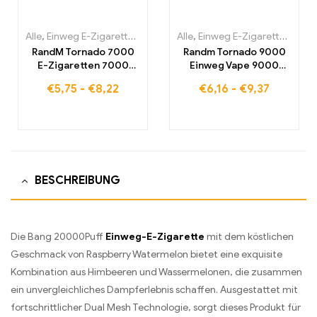
Alle
,
Einweg E-Zigaretten
,
Einweg-E-Zigaretten Belgien
Alle
,
Einweg E-Zigaretten
,
Einweg-
,
Einw
RandM Tornado 7000
Randm Tornado 9000
E-Zigaretten 7000
Einweg Vape 9000
Puffs Kaufen Eu
Puffs Eu lagerraum
€
5,75
-
€
8,22
€
6,16
-
€
9,37
lagerraum
BESCHREIBUNG
Die Bang 20000Puff
Einweg-E-Zigarette
mit dem köstlichen
Geschmack von Raspberry Watermelon bietet eine exquisite
Kombination aus Himbeeren und Wassermelonen, die zusammen
ein unvergleichliches Dampferlebnis schaffen. Ausgestattet mit
fortschrittlicher Dual Mesh Technologie, sorgt dieses Produkt für