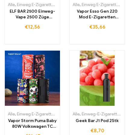
Alle
,
Einweg E-Zigaretten
,
Einweg-E-Zigaretten Litauen
Alle
,
Einweg E-Zigaretten
,
Einweg-E
,
Einwe
ELF BAR 2500 Einweg-
Vapor Esso Gen 220
Vape 2500 Züge
Mod E-Zigaretten
1400mAh
zerstäuber
€
12,56
€
35,66
Alle
,
Einweg E-Zigaretten
,
Einweg-E-Zigaretten Litauen
Alle
,
Einweg-E-Zigaretten Irland
,
Einweg-E
Vapor Storm Puma Baby
Geek Bar J1 Pod 2Stk
80W Volkswagen TC
€
8,70
Box Mod Vape Variable