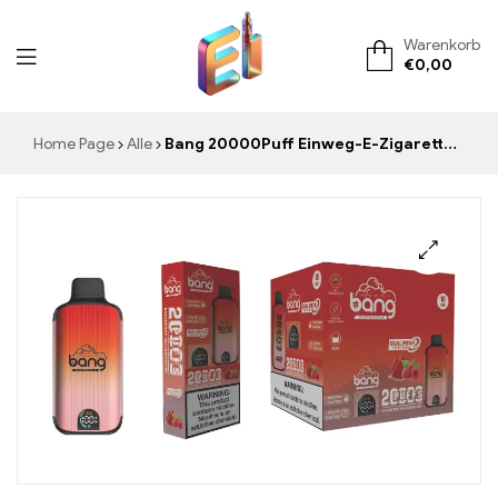
Warenkorb
€
0,00
ElementVape.de
Home Page
Alle
Bang 20000Puff Einweg-E-Zigarette erleben Sie die perfekte Mischung aus Himbeeren und Wassermelone für langanhaltenden Genuss und gleichmäßigen Dampf durch innovative Dual Mesh Spule