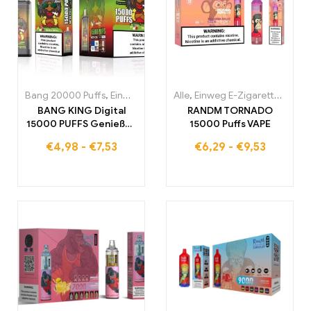
Bang 20000 Puffs
,
Einweg E-Zigaretten
Alle
,
Einweg E-Zigaretten
,
Einweg-E-Zigaretten Po
,
Einw
BANG KING Digital
RANDM TORNADO
15000 PUFFS Genießen
15000 Puffs VAPE
Sie das ultimative
€
4,98
-
€
7,53
€
6,29
-
€
9,53
Nebelungserlebnis