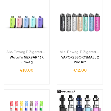
Alle
,
Einweg E-Zigaretten
,
Einweg-E-Zigaretten Irland
Alle
,
Einweg-E-Zigaretten Irland
,
Einweg-E-Zi
Wotofo NEXBAR 16K
VAPORESSO OSMALL 2
Einweg
Pod Kit
€
18,00
€
12,00