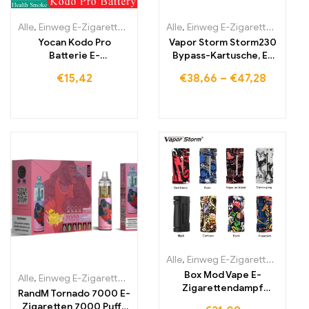
Alle
,
Einweg E-Zigaretten
,
Einweg-E-Zigaretten Litauen
Alle
,
Einweg E-Zigaretten
,
Einweg-E
,
Einwe
Yocan Kodo Pro
Vapor Storm Storm230
Batterie E-
Bypass-Kartusche, E-
Zigarettenmodul Vape
Zigarette
€
15,42
€
38,66
–
€
47,28
Alle
,
Einweg E-Zigaretten
,
Einwe
Box Mod Vape E-
Alle
,
Einweg E-Zigaretten
,
Einweg-E-Zigaretten Belgien
,
Einweg-E-
Zigarettendampf
RandM Tornado 7000 E-
unterstützt RDA RDA
Zigaretten 7000 Puffs