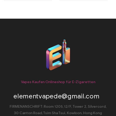
Vapes Kaufen Onlineshop für E-Zigaretten
elementvapede@gmail.com
FIRMENANSCHRIFT: Room 1205, 12/F, Tower 2, Silvercord,
30 Canton Road, Tsim Sha Tsui, Kowloon, Hong Kong