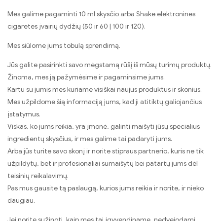
Mes galime pagaminti 10 ml skysčio arba Shake elektronines
cigaretes įvairių dydžių (50 ir 60 | 100 ir 120).
Mes siūlome jums tobulą sprendimą.
Jūs galite pasirinkti savo mėgstamą rūšį iš mūsų turimų produktų.
Žinoma, mes ją pažymėsime ir pagaminsime jums.
Kartu su jumis mes kuriame visiškai naujus produktus ir skonius.
Mes užpildome šią informaciją jums, kad ji atitiktų galiojančius
įstatymus.
Viskas, ko jums reikia, yra įmonė, galinti maišyti jūsų specialius
ingredientų skysčius, ir mes galime tai padaryti jums.
Arba jūs turite savo skonį ir norite stipraus partnerio, kuris ne tik
užpildytų, bet ir profesionaliai sumaišytų bei patartų jums dėl
teisinių reikalavimų.
Pas mus gausite tą paslaugą, kurios jums reikia ir norite, ir nieko
daugiau.
Jei norite sužinoti, kaip mes tai įgyvendiname, nedvejodami