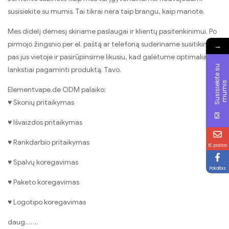
susisiekite su mumis. Tai tikrai nėra taip brangu, kaip manote.
Mes didelį dėmesį skiriame paslaugai ir klientų pasitenkinimui. Po
pirmojo žingsnio per el. paštą ar telefoną suderiname susitikimą
→
pas jus vietoje ir pasirūpinsime likusiu, kad galėtume optimaliai ir
S
u
s
i
s
i
e
i
t
e
s
u
m
u
m
i
lankstiai pagaminti produktą. Tavo.
k
s
Elementvape.de ODM palaiko:
♥ Skonių pritaikymas
♥ Išvaizdos pritaikymas
♥ Rankdarbio pritaikymas
El. paštas
♥ Spalvų koregavimas
Pokalbis
♥ Paketo koregavimas
♥ Logotipo koregavimas
daug…….