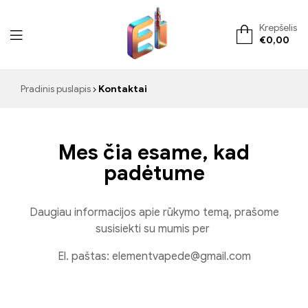
Krepšelis
€
0,00
ElementVape.de
Pradinis puslapis
Kontaktai
Mes čia esame, kad
padėtume
Daugiau informacijos apie rūkymo temą, prašome
susisiekti su mumis per
El. paštas:
elementvapede@gmail.com