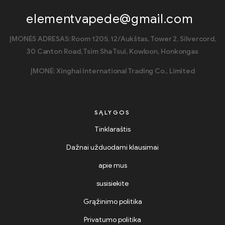
elementvapede@gmail.com
ĮMONĖS ADRESAS: Room 1205, 12/Aukštas, Tower 2, Silvercord,
30 Canton Road, Tsim Sha Tsui, Kowloon, Honkongas
ĮMONĖ: Xinghai International Trading Co., Limited
SĄLYGOS
Tinklaraštis
Dažnai užduodami klausimai
apie mus
susisiekite
Grąžinimo politika
Privatumo politika