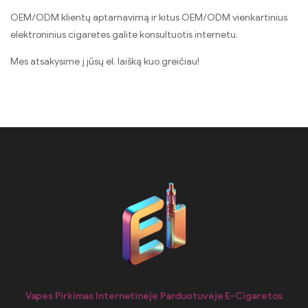
OEM/ODM klientų aptarnavimą ir kitus OEM/ODM vienkartinius
elektroninius cigaretes galite konsultuotis internetu.
Mes atsakysime į jūsų el. laišką kuo greičiau!
Vapes Pirkimas Internetinėje Parduotuvėje E-Cigaretos