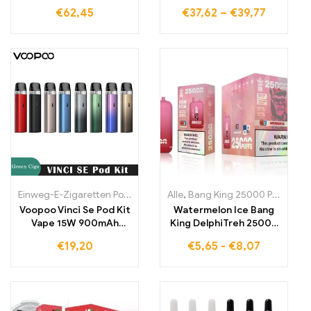
UFORCE-L Tank & PnP-
1500mah batterie 5ml
€
62,45
€
37,62
–
€
39,77
TW20 Spule
pnp pod ii patrone
Elektronische Zigarette
europa lager
Externe 18650
Verdampfer
Einweg-E-Zigaretten Polen
,
Einweg-E-Zigaretten Portugal
Alle
,
Bang King 25000 Puffs
,
Einweg
,
Ein
Voopoo Vinci Se Pod Kit
Watermelon Ice Bang
Vape 15W 900mAh
King DelphiTreh 25000
Batterie 2ml Vinci Serie
Puffs bringt die beste
€
19,20
€
5,65
-
€
8,07
V2 Patrone Vapor izer
Kombination aus
elektronische Zigarette
fruchtiger Süße und
erfrischendem Eis in
jeden Zug