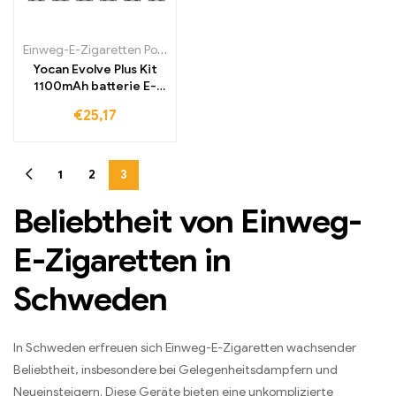
Einweg-E-Zigaretten Polen
,
Einweg-E-Zigaretten Portugal
,
Einweg
Yocan Evolve Plus Kit
1100mAh batterie E-
Zigarette
€
25,17
1
2
3
Beliebtheit von Einweg-
E-Zigaretten in
Schweden
In Schweden erfreuen sich Einweg-E-Zigaretten wachsender
Beliebtheit, insbesondere bei Gelegenheitsdampfern und
Neueinsteigern. Diese Geräte bieten eine unkomplizierte