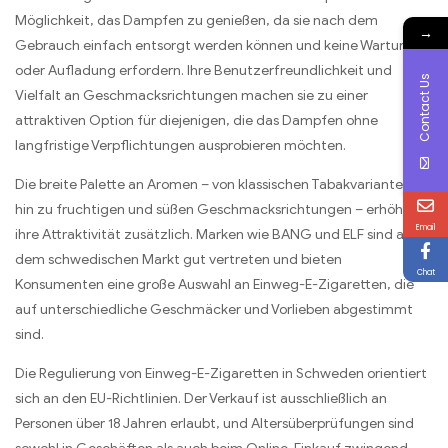
Möglichkeit, das Dampfen zu genießen, da sie nach dem
→
Gebrauch einfach entsorgt werden können und keine Wartung
oder Aufladung erfordern. Ihre Benutzerfreundlichkeit und
Contact Us
Vielfalt an Geschmacksrichtungen machen sie zu einer
attraktiven Option für diejenigen, die das Dampfen ohne
langfristige Verpflichtungen ausprobieren möchten.
Die breite Palette an Aromen – von klassischen Tabakvarianten bis
hin zu fruchtigen und süßen Geschmacksrichtungen – erhöht
Email
ihre Attraktivität zusätzlich. Marken wie BANG und ELF sind auf
dem schwedischen Markt gut vertreten und bieten
Chat
Konsumenten eine große Auswahl an Einweg-E-Zigaretten, die
auf unterschiedliche Geschmäcker und Vorlieben abgestimmt
sind.
Die Regulierung von Einweg-E-Zigaretten in Schweden orientiert
sich an den EU-Richtlinien. Der Verkauf ist ausschließlich an
Personen über 18 Jahren erlaubt, und Altersüberprüfungen sind