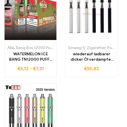
Alle
,
Bang Box 12000 Puff
,
Einweg-E-Zigaretten Schweden
Einweg-E-Zigaretten Polen
,
Einwe
,
Einw
WATERMELON ICE
wiederauf ladbarer
BANG TN12000 PUFFS
dicker Öl verdampfer
Eine Einweg-E-
mit unterem Micro-
€
5,12
-
€
7,31
€
55,82
Zigarette mit 12000
USB-Ladeans chluss
Zügen die die Frische
von Wassermelone und
Eis kombiniert