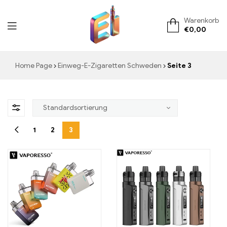
Warenkorb
€
0,00
ElementVape.de
Home Page
Einweg-E-Zigaretten Schweden
Seite 3
1
2
3