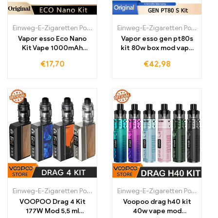
Einweg-E-Zigaretten Polen
,
Einweg-E-Zigaretten Portugal
Einweg-E-Zigaretten Polen
,
Einweg
,
Einw
Vapor esso Eco Nano
Vapor esso gen pt80s
Kit Vape 1000mAh
kit 80w box mod vape
Batterie 6ml Pod
mit 4,5 ml x tank pod
€
17,70
€
42,98
Patrone 1,2 Ohm Mtl
patrone fit gtx spule e
Vapor izer
zigaretten verdampfer
elektronische Zigarette
Einweg-E-Zigaretten Polen
,
Einweg-E-Zigaretten Portugal
Einweg-E-Zigaretten Polen
,
Einweg
,
Einw
VOOPOO Drag 4 Kit
Voopoo drag h40 kit
177W Mod 5,5 ml
40w vape mod