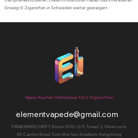
Dampferlebnis bieten. Diese Innovationen haben das Interesse an
Einweg-E-Zigaretten in Schweden weiter gesteigert.
Vapes Kaufen Onlineshop für E-Zigaretten
elementvapede@gmail.com
FIRMENANSCHRIFT: Room 1205, 12/F, Tower 2, Silvercord,
30 Canton Road, Tsim Sha Tsui, Kowloon, Hong Kong