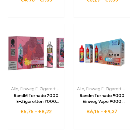
€
4,98
-
€
7,53
€
6,29
-
€
9,53
Nebelungserlebnis
Alle
,
Einweg E-Zigaretten
,
Einweg-E-Zigaretten Belgien
Alle
,
Einweg E-Zigaretten
,
Einweg-
,
Einw
RandM Tornado 7000
Randm Tornado 9000
E-Zigaretten 7000
Einweg Vape 9000
Puffs Kaufen Eu
Puffs Eu lagerraum
€
5,75
-
€
8,22
€
6,16
-
€
9,37
lagerraum