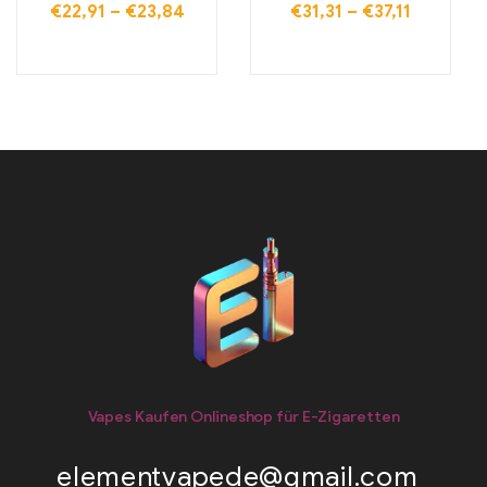
€
22,91
–
€
23,84
€
31,31
–
€
37,11
Vapes Kaufen Onlineshop für E-Zigaretten
elementvapede@gmail.com