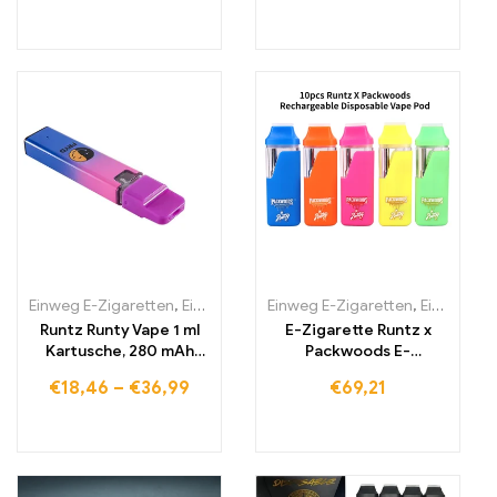
Einweg E-Zigaretten
,
Einweg-E-Zigaretten Litauen
Einweg E-Zigaretten
,
Einweg-E-Zig
,
Einweg-E-Zigaretten Litauen
Runtz Runty Vape 1 ml
E-Zigarette Runtz x
Kartusche, 280 mAh
Packwoods E-
wiederaufladbarer
Zigaretten-Stiftetui
€
18,46
–
€
36,99
€
69,21
Akku