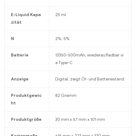
E-Liquid Kapa
25 ml
zität
N
2%, 5%
Batterie
13350-500mAh, wiederaufladbar vi
a Type-C
Anzeige
Digital, zeigt Öl- und Batteriestand
Produktgewic
82 Gramm
ht
Produktgröße
30 mm x 57 mm x 101 mm
Kartonmaße
615 mm x 223 mm x 330 mm