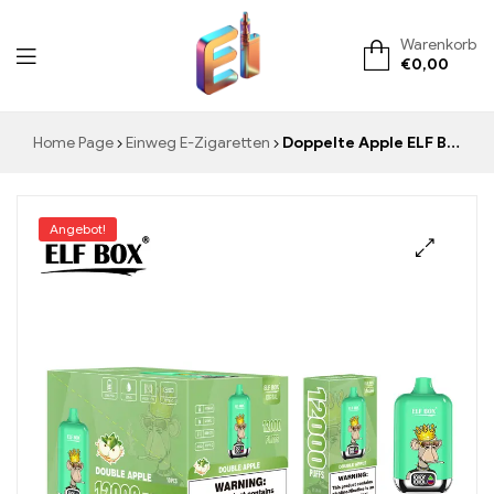
Warenkorb
€
0,00
ElementVape.de
Home Page
Einweg E-Zigaretten
Doppelte Apple ELF BOX Digital 12000 brandneue E-Zigarette steuerfreie Lieferung
Angebot!