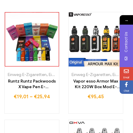
→
Contact Us
Einweg E-Zigaretten
,
Einweg-E-Zigaretten Litauen
Einweg E-Zigaretten
,
Einweg-E-Zig
,
Einweg-E-Zigaretten Litauen
Email
Runtz Runtz Packwoods
Vapor esso Armor Max
X Vape Pen E-
Kit 220W Box Mod E-
Chat
Zigarettenkartusche,
Zigarette Vape
€
19,01
–
€
25,94
€
95,45
wiederaufladbarer
Akku