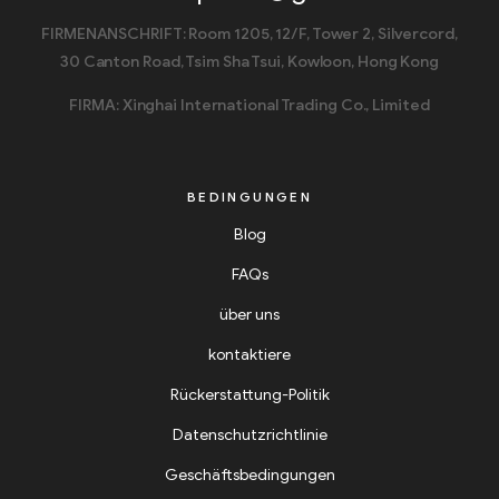
FIRMENANSCHRIFT: Room 1205, 12/F, Tower 2, Silvercord,
30 Canton Road, Tsim Sha Tsui, Kowloon, Hong Kong
FIRMA: Xinghai International Trading Co., Limited
BEDINGUNGEN
Blog
FAQs
über uns
kontaktiere
Rückerstattung-Politik
Datenschutzrichtlinie
Geschäftsbedingungen