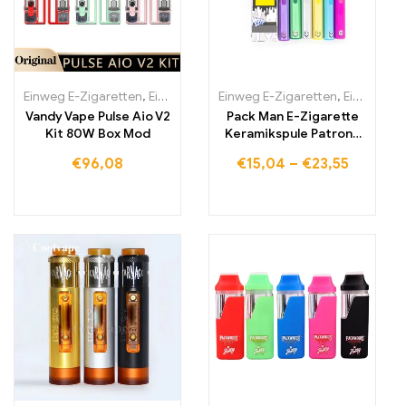
Einweg E-Zigaretten
,
Einweg-E-Zigaretten Litauen
Einweg E-Zigaretten
,
Einweg-E-Zig
,
Einweg-E-Zigaretten Litauen
Vandy Vape Pulse Aio V2
Pack Man E-Zigarette
Kit 80W Box Mod
Keramikspule Patrone
leer wiederaufladbare
€
96,08
€
15,04
–
€
23,55
Batterie E-Zigarette