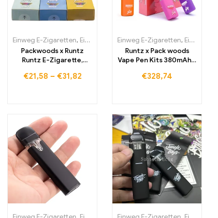
Einweg E-Zigaretten
,
Einweg-E-Zigaretten Litauen
Einweg E-Zigaretten
,
Einweg-E-Zig
,
Einweg-E-Zigaretten Litauen
Packwoods x Runtz
Runtz x Pack woods
Runtz E-Zigarette,
Vape Pen Kits 380mAh E
wiederaufladbarer E-
Zigaretten
€
21,58
–
€
31,82
€
328,74
Zigarettenstift
Einweg E-Zigaretten
,
Einweg-E-Zigaretten Litauen
Einweg E-Zigaretten
,
Einweg-E-Zig
,
Einweg-E-Zigaretten Litauen