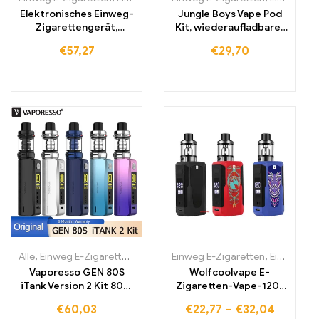
Elektronisches Einweg-
Jungle Boys Vape Pod
Zigarettengerät,
Kit, wiederaufladbarer
wiederaufladbarer
Akku-Verdampfer
€
57,27
€
29,70
350-mAh-Akku
Alle
,
Einweg E-Zigaretten
,
Einweg-E-Zigaretten Litauen
Einweg E-Zigaretten
,
,
Einweg-E-Zigaretten Litauen
Einweg-E
Vaporesso GEN 80S
Wolfcoolvape E-
iTank Version 2 Kit 80W
Zigaretten-Vape-120-
Box Mod Vape
W-Box-Modul-Kit
€
60,03
€
22,77
–
€
32,04