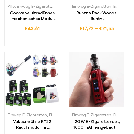
Alle
,
Einweg E-Zigaretten
,
Einweg-E-Zigaretten Litauen
Einweg E-Zigaretten
,
,
Einweg-E-Zigaretten Litauen
Einweg-E
Coolvape ultradünnes
Runtz x Pack Woods
mechanisches Modul
Runty
18650 Batterie-Vape
wiederaufladbarer
€
43,61
€
17,72
–
€
21,55
Einweg-Vape-Pen
Einweg E-Zigaretten
,
Einweg-E-Zigaretten Litauen
Einweg E-Zigaretten
,
Einweg-E-Zig
,
Einweg-E-Zigaretten Litauen
Vakuumröhre KY32
120 W E-Zigarettenset,
Rauchmodul mit
1800 mAh eingebauter
variabler Spannung
Akku