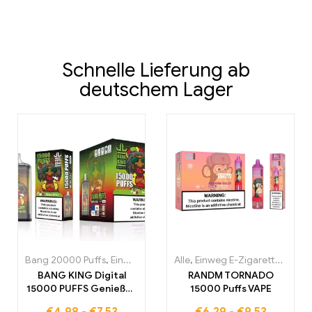
Schnelle Lieferung ab
deutschem Lager
Bang 20000 Puffs
,
Einweg E-Zigaretten
Alle
,
Einweg E-Zigaretten
,
Einweg-E-Zigaretten Po
,
Einw
BANG KING Digital
RANDM TORNADO
15000 PUFFS Genießen
15000 Puffs VAPE
Sie das ultimative