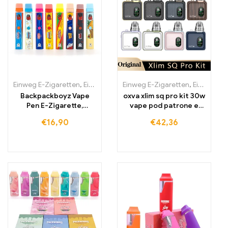
Einweg E-Zigaretten
,
Einweg-E-Zigaretten Litauen
Einweg E-Zigaretten
,
Einweg-E-Zig
,
Einweg-E-Zigaretten Polen
Backpackboyz Vape
oxva xlim sq pro kit 30w
Pen E-Zigarette,
vape pod patrone e
wiederaufladbar leere
zigaretten verdampfer
€
16,90
€
42,36
Keramikkartusche