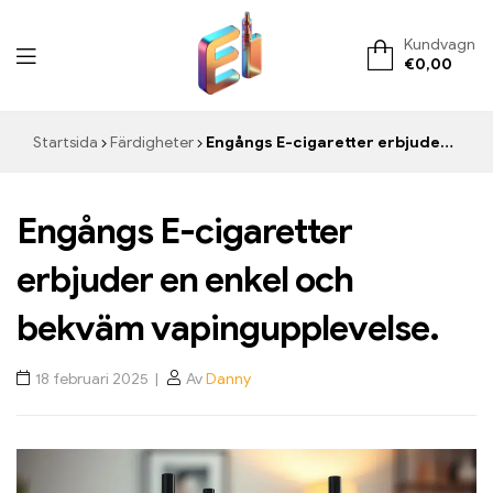
Kundvagn
€
0,00
ElementVape.de
Startsida
Färdigheter
Engångs E-cigaretter erbjuder en enkel och bekväm vapingupplevelse.
Engångs E-cigaretter
erbjuder en enkel och
bekväm vapingupplevelse.
18 februari 2025
Av
Danny