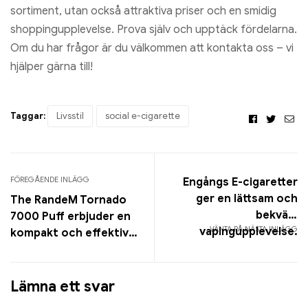
sortiment, utan också attraktiva priser och en smidig
shoppingupplevelse. Prova själv och upptäck fördelarna.
Om du har frågor är du välkommen att kontakta oss – vi
hjälper gärna till!
Taggar:
Livsstil
social e-cigarette
Facebook
Twitte
E-
pos
FÖREGÅENDE INLÄGG
Engångs E-cigaretter
ger en lättsam och
The RandeM Tornado
bekväm
7000 Puff erbjuder en
VÄNTA PÅ NÄSTA INLÄGG
vapingupplevelse.
kompakt och effektiv
lösning för vaping
Lämna ett svar