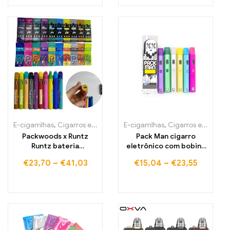
E-cigarrilhas
,
Cigarros eletrónicos descartáveis Portugal
E-cigarrilhas
,
Cigarros eletrónicos descartáveis Portugal
,
Cigarros
Packwoods x Runtz
Pack Man cigarro
Runtz bateria
eletrônico com bobina
recarregável para Vape
de cerâmica, cartucho
€
23,70
–
€
41,03
€
15,04
–
€
23,55
Pen - atomizador
vazio, bateria
recarregável