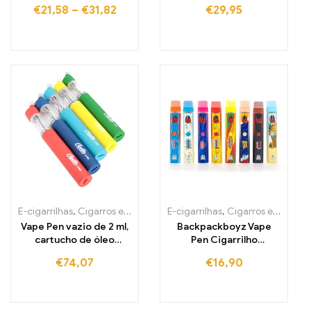
Runtz, Caneta de
Galex
€
21,58
–
€
31,82
€
29,95
Cigarro Eletrónico
Recarregável
E-cigarrilhas
,
Cigarros eletrónicos descartáveis Portugal
E-cigarrilhas
,
Cigarros eletrónicos descartáveis Portugal
,
Cigarros
Vape Pen vazio de 2 ml,
Backpackboyz Vape
cartucho de óleo
Pen Cigarrilho
grosso, bateria de 650
eletrônico, cartucho de
€
74,07
€
16,90
mAh, vaporizador de
cerâmica vazio
cera
recarregável