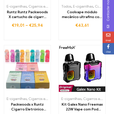
Contacte-nos
E-cigarrilhas
,
Cigarros eletrónicos descartáveis Portugal
Todos
,
E-cigarrilhas
,
Cigarros eletrónicos descartáveis Portugal
,
Cigarros
Runtz Runtz Packwoods
Coolvape módulo
X cartucho de cigarro
mecânico ultrafino com
eletrônico Vape Pen,
bateria 18650 Vape
€
19,01
–
€
25,94
€
43,61
bateria recarregável
Email
Chat
E-cigarrilhas
,
Cigarros eletrónicos descartáveis Portugal
E-cigarrilhas
,
Cigarros eletrónicos descartáveis Portugal
,
Cigarros
Packwoods x Runtz
Kit Galex Nano Freemax
Cigarro Eletrónico
22W Vape com Pod