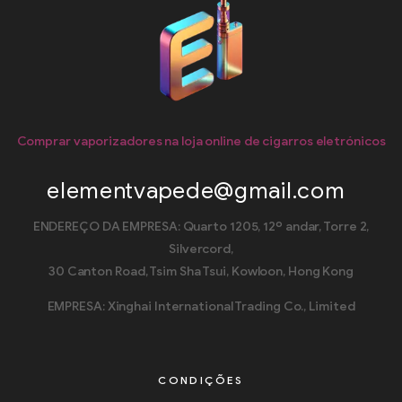
Comprar vaporizadores na loja online de cigarros eletrónicos
elementvapede@gmail.com
ENDEREÇO DA EMPRESA: Quarto 1205, 12º andar, Torre 2,
Silvercord,
30 Canton Road, Tsim Sha Tsui, Kowloon, Hong Kong
EMPRESA: Xinghai International Trading Co., Limited
CONDIÇÕES