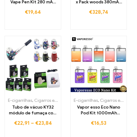
Vape Pen Kit 280 mAh
x Pack woods 380mAh
Atomizador
Cigarrilhas eletrónicas
€
19,64
€
328,74
E-cigarrilhas
,
Cigarros eletrónicos descartáveis Portugal
E-cigarrilhas
,
Cigarros eletrónicos descartáveis Portugal
,
Cigarros
Tubo de vácuo KY32
Vapor esso Eco Nano
módulo de fumaça com
Pod Kit 1000mAh
voltagem variável
Cigarrilho eletrônico
€
22,91
–
€
23,84
€
16,53