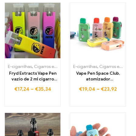
E-cigarrilhas
,
Cigarros eletrónicos descartáveis Portugal
E-cigarrilhas
,
Cigarros eletrónicos descartáveis Portugal
,
Cigarros
Fryd Extracts Vape Pen
Vape Pen Space Club,
vazio de 2 ml cigarro
atomizador
eletrônico
recarregável
€
17,24
–
€
35,34
€
19,04
–
€
23,92
recarregável