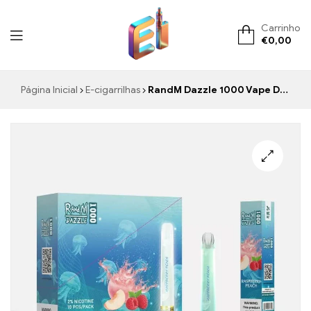
Carrinho
€
0,00
ElementVape.de
Página Inicial
E-cigarrilhas
RandM Dazzle 1000 Vape Descartável Comprar 1000 Tragadas