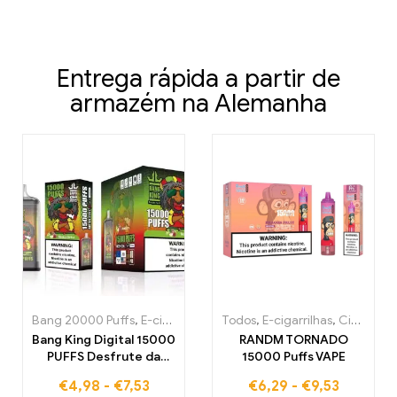
Entrega rápida a partir de
armazém na Alemanha
Bang 20000 Puffs
,
E-cigarrilhas
,
Cigarros eletrónicos descartáve
Todos
,
E-cigarrilhas
,
Cigarros eletrónicos descartáveis Bélgica
Bang King Digital 15000
RANDM TORNADO
PUFFS Desfrute da
15000 Puffs VAPE
experiência de vapor
€
4,98
-
€
7,53
€
6,29
-
€
9,53
definitiva