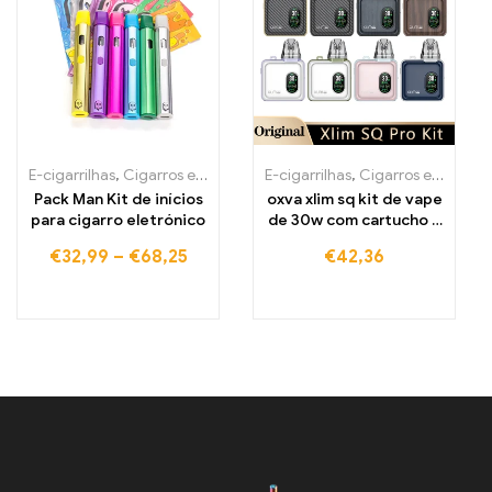
E-cigarrilhas
,
Cigarros eletrónicos descartáveis Portugal
E-cigarrilhas
,
Cigarros eletrónicos descartáveis Portugal
,
Cigarros
Pack Man Kit de inícios
oxva xlim sq kit de vape
para cigarro eletrónico
de 30w com cartucho e
cigarro eletrónico
€
32,99
–
€
68,25
€
42,36