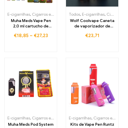
E-cigarrilhas
,
Cigarros eletrónicos descartáveis Portugal
Todos
,
E-cigarrilhas
,
Cigarros eletrónicos descartáveis Portugal
,
Cigarros
Muha Meds Vape Pen
Wolf Coolvape Caneta
2,0 ml cartucho de
de vaporizador de
vaporizador
cigarros 120 W mod
€
18,85
–
€
27,23
€
23,71
recarregável
Cigarette Eletrónica
E-cigarrilhas
,
Cigarros eletrónicos descartáveis Portugal
E-cigarrilhas
,
Cigarros eletrónicos descartáveis Portugal
,
Cigarros
Muha Meds Pod System
Kits de Vape Pen Runtz