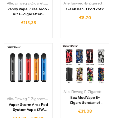
Alle
,
Einweg E-Zigaretten
,
Einweg-E-Zigaretten Litauen
Alle
,
Einweg-E-Zigaretten Irland
,
Einweg-E
Vandy Vape Pulse Aio V2
Geek Bar J1 Pod 2Stk
Kit E-Zigaretten-
€
8,70
Cartomizer
€
113,38
Alle
,
Einweg E-Zigaretten
,
Einwe
Box Mod Vape E-
Alle
,
Einweg E-Zigaretten
,
Einweg-E-Zigaretten Litauen
,
Einweg-E
Zigarettendampf
Vapor Storm Ares Pod
unterstützt RDA RDA
System Vape 12W
€
31,08
Electroii
Nachfüll-Starterkit