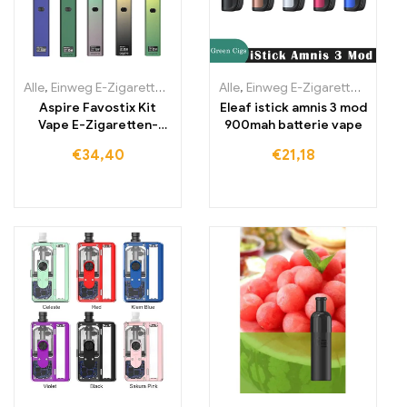
Alle
,
Einweg E-Zigaretten
,
Einweg-E-Zigaretten Litauen
Alle
,
Einweg E-Zigaretten
,
Einweg-E
,
Einwe
Aspire Favostix Kit
Eleaf istick amnis 3 mod
Vape E-Zigaretten-
900mah batterie vape
Pod-System
€
34,40
€
21,18