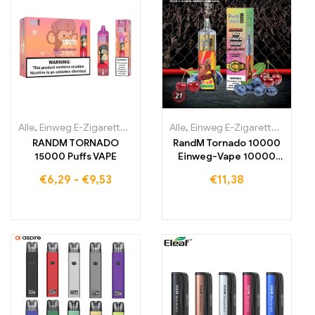
Alle
,
Einweg E-Zigaretten
,
Einweg-E-Zigaretten Belgien
Alle
,
Einweg E-Zigaretten
,
Einweg-E-
,
Einwe
RANDM TORNADO
RandM Tornado 10000
15000 Puffs VAPE
Einweg-Vape 10000
Züge
€
6,29
-
€
9,53
€
11,38