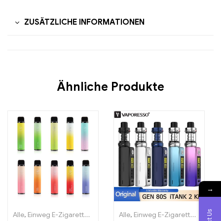
ZUSÄTZLICHE INFORMATIONEN
Ähnliche Produkte
→
Alle
,
Einweg E-Zigaretten
,
Einweg-E-Zigaretten Litauen
Alle
,
Einweg E-Zigaretten
,
Einweg-E
,
Einwe