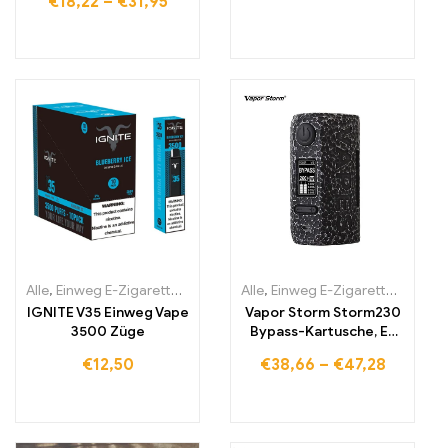
€
18,22
–
€
31,95
Alle
,
Einweg E-Zigaretten
,
Einweg-E-Zigaretten Irland
Alle
,
Einweg E-Zigaretten
,
Einweg-E-Zi
,
Einwe
IGNITE V35 Einweg Vape
Vapor Storm Storm230
3500 Züge
Bypass-Kartusche, E-
Zigarette
€
12,50
€
38,66
–
€
47,28