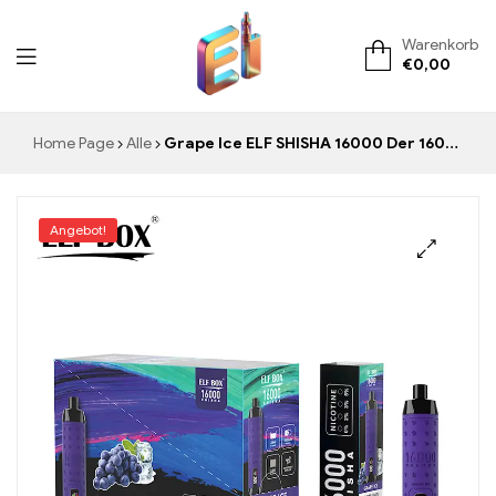
Warenkorb
€
0,00
ElementVape.de
Home Page
Alle
Grape Ice ELF SHISHA 16000 Der 16000 Puffs zollfreie E-Zigarette mit intensivem Traubengeschmack und Kühle
Angebot!