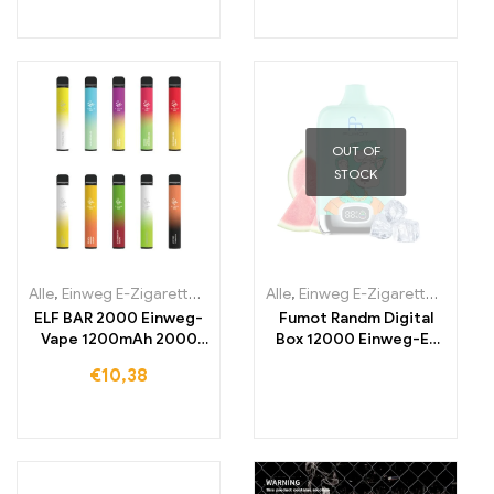
OUT OF
STOCK
Alle
,
Einweg E-Zigaretten
,
Einweg-E-Zigaretten Irland
Alle
,
Einweg E-Zigaretten
,
Einweg-E-Zi
,
Einwe
ELF BAR 2000 Einweg-
Fumot Randm Digital
Vape 1200mAh 2000
Box 12000 Einweg-E-
Züge
Zigarette 12000 Züge
€
10,38