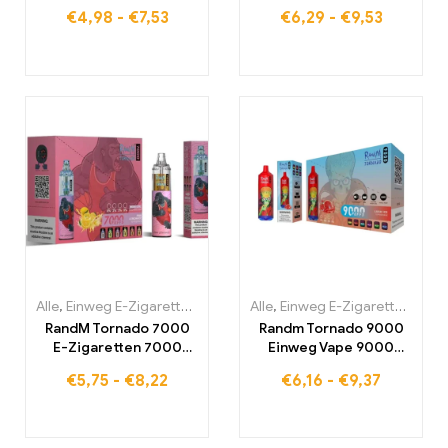
Sie das ultimative
€
4,98
-
€
7,53
€
6,29
-
€
9,53
Nebelungserlebnis
Alle
,
Einweg E-Zigaretten
,
Einweg-E-Zigaretten Belgien
Alle
,
Einweg E-Zigaretten
,
Einweg-
,
Einw
RandM Tornado 7000
Randm Tornado 9000
E-Zigaretten 7000
Einweg Vape 9000
Puffs Kaufen Eu
Puffs Eu lagerraum
€
5,75
-
€
8,22
€
6,16
-
€
9,37
lagerraum