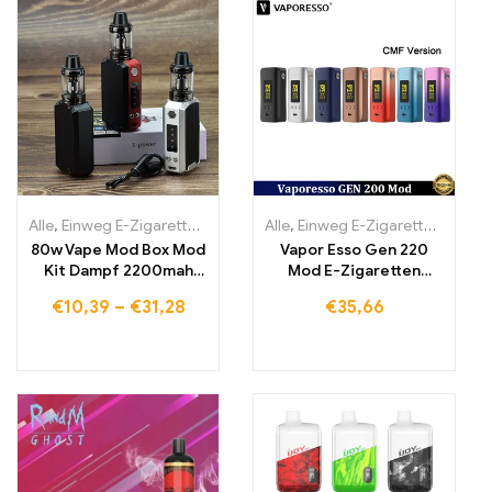
Alle
,
Einweg E-Zigaretten
,
Einweg-E-Zigaretten Litauen
Alle
,
Einweg E-Zigaretten
,
Einweg-E
,
Einwe
80w Vape Mod Box Mod
Vapor Esso Gen 220
Kit Dampf 2200mah
Mod E-Zigaretten
Vape Pen Starter Kit
zerstäuber
€
10,39
–
€
31,28
€
35,66