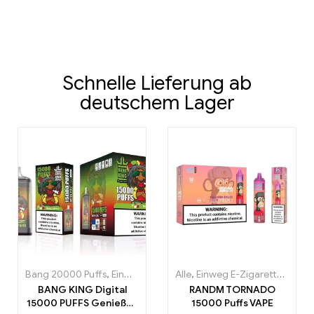
Schnelle Lieferung ab
deutschem Lager
Bang 20000 Puffs
,
Einweg E-Zigaretten
Alle
,
Einweg E-Zigaretten
,
Einweg-E-Zigaretten Po
,
Einw
BANG KING Digital
RANDM TORNADO
15000 PUFFS Genießen
15000 Puffs VAPE