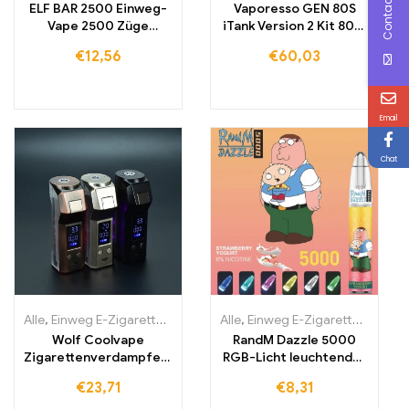
Contact Us
ELF BAR 2500 Einweg-
Vaporesso GEN 80S
Vape 2500 Züge
iTank Version 2 Kit 80W
1400mAh
Box Mod Vape
€
12,56
€
60,03
Email
Chat
Alle
,
Einweg E-Zigaretten
,
Einweg-E-Zigaretten Litauen
Alle
,
Einweg E-Zigaretten
,
Einweg-E
,
Einwe
Wolf Coolvape
RandM Dazzle 5000
Zigarettenverdampfers
RGB-Licht leuchtender
tift 120 W mod E-
E-Zigaretten Kaufen
€
23,71
€
8,31
Zigarette
5000 Züge