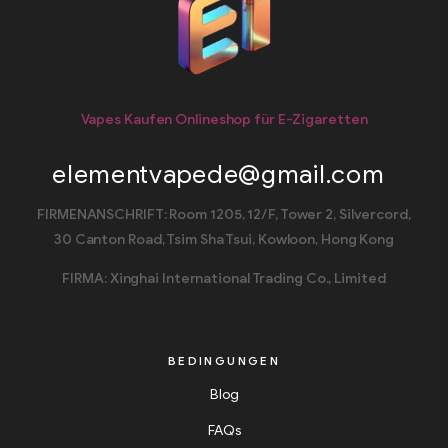
Vapes Kaufen Onlineshop für E-Zigaretten
elementvapede@gmail.com
FIRMENANSCHRIFT: Room 1205, 12/F, Tower 2, Silvercord,
30 Canton Road, Tsim Sha Tsui, Kowloon, Hong Kong
FIRMA: Xinghai International Trading Co., Limited
BEDINGUNGEN
Blog
FAQs