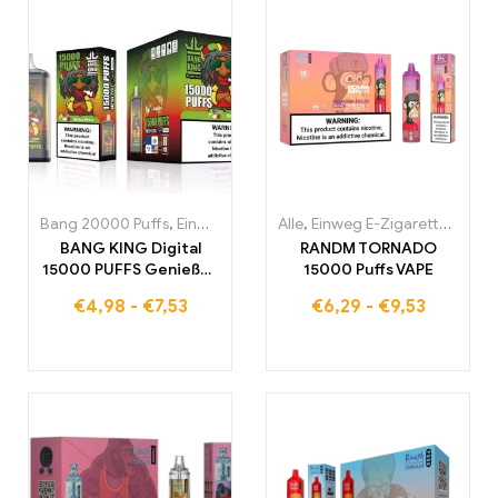
Bang 20000 Puffs
,
Einweg E-Zigaretten
Alle
,
Einweg E-Zigaretten
,
Einweg-E-Zigaretten Po
,
Einw
BANG KING Digital
RANDM TORNADO
15000 PUFFS Genießen
15000 Puffs VAPE
Sie das ultimative
€
4,98
-
€
7,53
€
6,29
-
€
9,53
Nebelungserlebnis