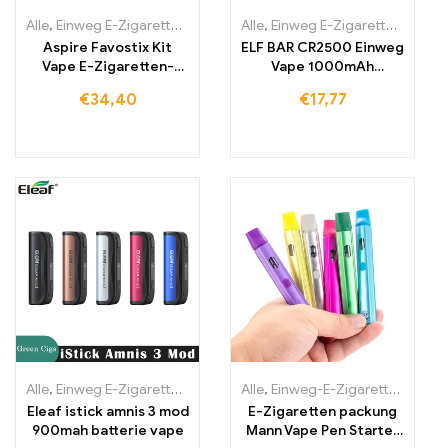
Alle
,
Einweg E-Zigaretten
,
Einweg-E-Zigaretten Litauen
Alle
,
Einweg E-Zigaretten
,
Einweg-E
,
Einwe
Aspire Favostix Kit
ELF BAR CR2500 Einweg
Vape E-Zigaretten-
Vape 1000mAh
Pod-System
2500Züge
€
34,40
€
17,77
Alle
,
Einweg E-Zigaretten
,
Einweg-E-Zigaretten Litauen
Alle
,
Einweg-E-Zigaretten Litauen
,
Einweg-E
Eleaf istick amnis 3 mod
E-Zigaretten packung
900mah batterie vape
Mann Vape Pen Starter