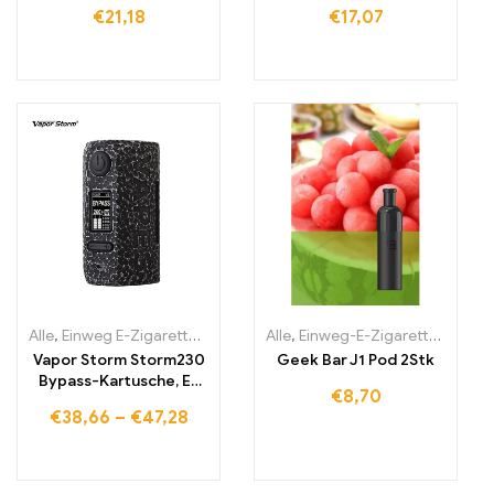
Kit ladbare Batterie
€
21,18
€
17,07
Alle
,
Einweg E-Zigaretten
,
Einweg-E-Zigaretten Litauen
Alle
,
Einweg-E-Zigaretten Irland
,
Einweg-E
Vapor Storm Storm230
Geek Bar J1 Pod 2Stk
Bypass-Kartusche, E-
€
8,70
Zigarette
€
38,66
–
€
47,28