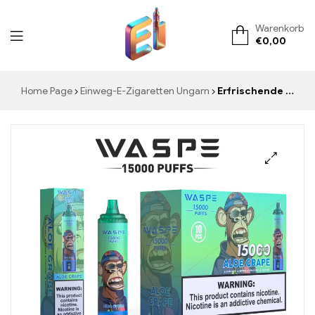
Warenkorb
€
0,00
ElementVape.de
Home Page
Einweg-E-Zigaretten Ungarn
Erfrischende Geschmackskombination Aloe Grape WASPE 15000 Puffs von fruchtiger und erfrischender Trauben-Aloe-Fusion