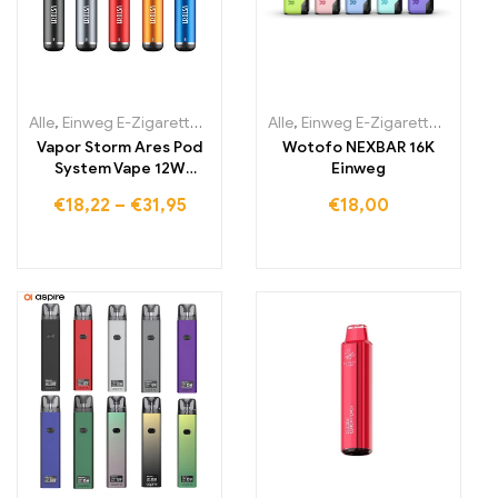
Alle
,
Einweg E-Zigaretten
,
Einweg-E-Zigaretten Litauen
Alle
,
Einweg E-Zigaretten
,
Einweg-E
,
Einwe
Vapor Storm Ares Pod
Wotofo NEXBAR 16K
System Vape 12W
Einweg
Nachfüll-Starterkit
€
18,22
–
€
31,95
€
18,00