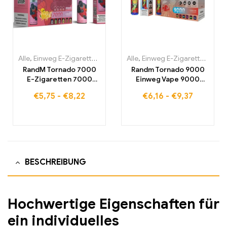
Alle
,
Einweg E-Zigaretten
,
Einweg-E-Zigaretten Belgien
Alle
,
Einweg E-Zigaretten
,
Einweg-
,
Einw
RandM Tornado 7000
Randm Tornado 9000
E-Zigaretten 7000
Einweg Vape 9000
Puffs Kaufen Eu
Puffs Eu lagerraum
€
5,75
-
€
8,22
€
6,16
-
€
9,37
lagerraum
BESCHREIBUNG
Hochwertige Eigenschaften für
ein individuelles