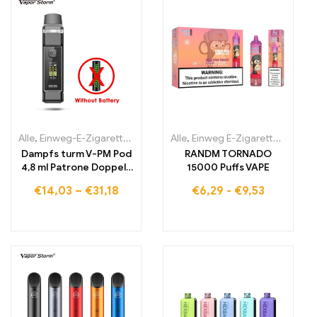
Alle
,
Einweg-E-Zigaretten Litauen
,
Alle
Einweg-E-Zigaretten Luxembu
,
Einweg E-Zigaretten
,
Einwe
Dampfs turm V-PM Pod
RANDM TORNADO
4,8 ml Patrone Doppels
15000 Puffs VAPE
pule 0, 3-1, 5 Ohm
€
14,03
–
€
31,18
€
6,29
-
€
9,53
offenes System Vape
elektronische Zigarette
Vapor izer vs Vinci x