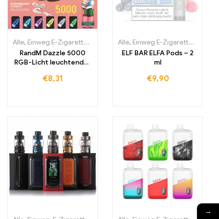
Alle
,
Einweg E-Zigaretten
,
Einweg-E-Zigaretten Irland
Alle
,
Einweg E-Zigaretten
,
Einweg-E-Zi
,
Einwe
RandM Dazzle 5000
ELF BAR ELFA Pods – 2
RGB-Licht leuchtender
ml
E-Zigaretten Kaufen
€
8,31
€
9,90
5000 Züge
→