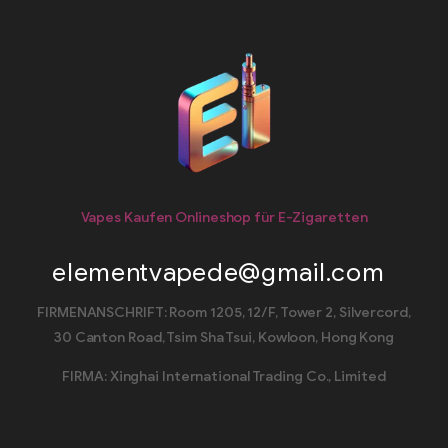
Vapes Kaufen Onlineshop für E-Zigaretten
elementvapede@gmail.com
FIRMENANSCHRIFT: Room 1205, 12/F, Tower 2, Silvercord,
30 Canton Road, Tsim Sha Tsui, Kowloon, Hong Kong
FIRMA: Xinghai International Trading Co., Limited