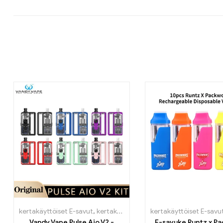
kertakäyttöiset E-savut
,
kertakäyttöiset E-savut Suomi
kertakäyttöiset E-savu
,
kertakäy
Vandy Vape Pulse Aio V2 -
E-savuke Runtz x P