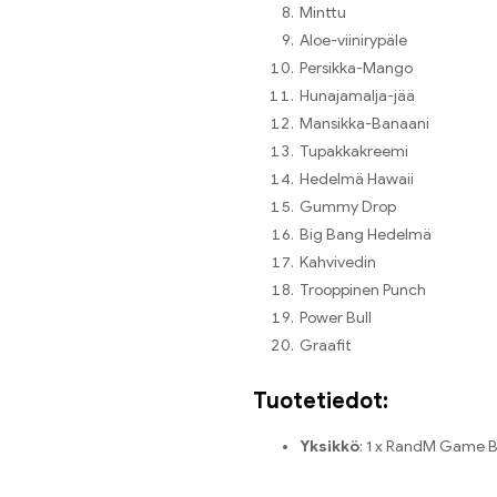
Minttu
Aloe-viinirypäle
Persikka-Mango
Hunajamalja-jää
Mansikka-Banaani
Tupakkakreemi
Hedelmä Hawaii
Gummy Drop
Big Bang Hedelmä
Kahvivedin
Trooppinen Punch
Power Bull
Graafit
Tuotetiedot:
Yksikkö
: 1 x RandM Game B