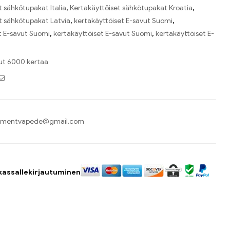
t sähkötupakat Italia
,
Kertakäyttöiset sähkötupakat Kroatia
,
t sähkötupakat Latvia
,
kertakäyttöiset E-savut Suomi
,
t E-savut Suomi
,
kertakäyttöiset E-savut Suomi
,
kertakäyttöiset E-
ut 6000 kertaa
ook
itter
Sähköposti
ementvapede@gmail.com
kassallekirjautuminen