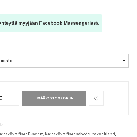
yhteyttä myyjään Facebook Messengerissä
htoehto
+
LISÄÄ OSTOSKORIIN
lla
ertakäyttöiset E-savut
,
Kertakäyttöiset sähkötupakat Irlanti
,