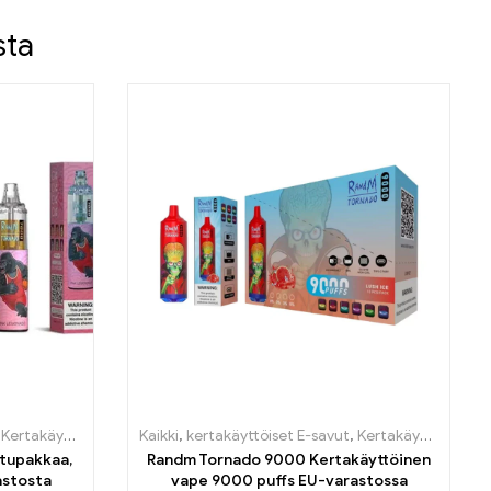
sta
-savut Suomi
set sähkötupakat Bulgaria
,
Kertakäyttöiset sähkötupakat Belgia
Kaikki
,
,
Kertakäyttöiset sähkötupakat Tanska
kertakäyttöiset E-savut
,
Kertakäyttöiset sähkötupakat Bu
,
Kertakäyttöiset sähkötupakat Belgia
,
kerta
tupakkaa,
Randm Tornado 9000 Kertakäyttöinen
astosta
vape 9000 puffs EU-varastossa