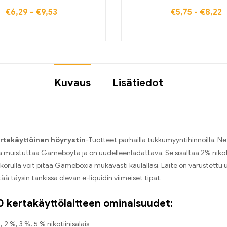
€
6,29
-
€
9,53
€
5,75
-
€
8,22
Kuvaus
Lisätiedot
takäyttöinen höyrystin
-Tuotteet parhailla tukkumyyntihinnoilla. N
ka muistuttaa Gameboyta ja on uudelleenladattava. Se sisältää 2% nikot
korulla voit pitää Gameboxia mukavasti kaulallasi. Laite on varustettu
tää täysin tankissa olevan e-liquidin viimeiset tipat.
kertakäyttölaitteen ominaisuudet:
, 2 %, 3 %, 5 % nikotiinisalais