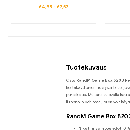
€
4,98
-
€
7,53
Tuotekuvaus
Osta
RandM Game Box 5200 ker
kertakäyttöinen höyrystinlaite, jo
pureskelua. Mukana tulevalla kaula
liitännällä pohjassa, joten voit käyt
RandM Game Box 5200 
Nikotiinivaihtoehdot
: 0 %