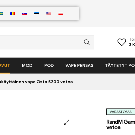
Toi
3
K
AVUT
MOD
POD
VAPE PENSAS
TÄYTETYT PO
käyttöinen vape Osta 5200 vetoa
VARASTOSSA
RandM Game
vetoa
🔍