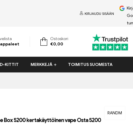
Kir
KIRJAUDU SISÄÄN
Go
tun
velista
Ostoskori
appaleet
€
0,00
D-KITTIT
MERKKEJÄ
TOIMITUS SUOMESTA
RANDM
 Box 5200 kertakäyttöinen vape Osta 5200