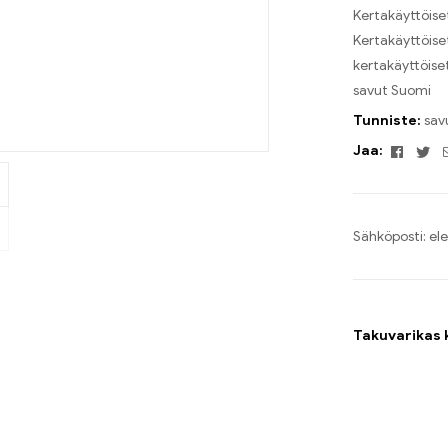
Kertakäyttöise
Kertakäyttöise
kertakäyttöise
savut Suomi
Tunniste:
sav
Faceb
Tw
Jaa:
Sähköposti:
el
Takuvarikas 