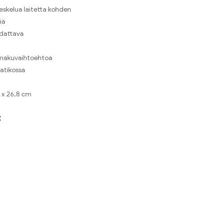
eskelua laitetta kohden
iä
adattava
a makuvaihtoehtoa
aatikossa
6 x 26,8 cm
: