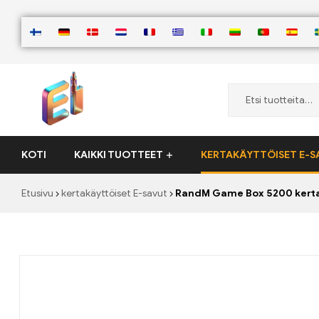
ElementVape.de
KOTI
KAIKKI TUOTTEET
KERTAKÄYTTÖISET E-S
Etusivu
kertakäyttöiset E-savut
RandM Game Box 5200 kerta