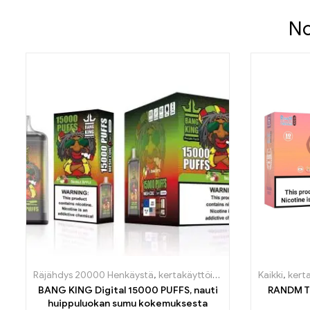
No
Räjähdys 20000 Henkäystä
,
kertakäyttöiset E-savut
Kaikki
,
kertakäyt
,
kert
BANG KING Digital 15000 PUFFS, nauti
RANDM T
huippuluokan sumu kokemuksesta