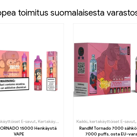
pea toimitus suomalaisesta varasto
töiset E-savut Suomi
akäyttöiset E-savut
,
Kertakäyttöiset sähkötupakat Belgia
,
kertakäyttöiset E-savut Suomi
Kaikki
,
kertakäyttöiset E-savut
,
kertakäyttöiset E
,
Kertakäyttöi
ORNADO 15000 Henkäystä
RandM Tornado 7000 sähkö
VAPE
7000 puffs, osta EU-var