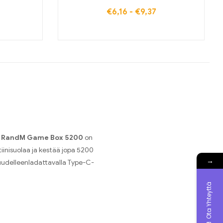
€
6,16
-
€
9,37
e
RandM Game Box 5200
on
iinisuolaa ja kestää jopa 5200
→
 uudelleenladattavalla Type-C-
Ota Yhteyttä