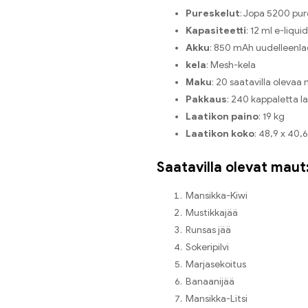
Pureskelut
: Jopa 5200 pur
Kapasiteetti
: 12 ml e-liquid
Akku
: 850 mAh uudelleenl
kela
: Mesh-kela
Maku
: 20 saatavilla oleva
Pakkaus
: 240 kappaletta l
Laatikon paino
: 19 kg
Laatikon koko
: 48,9 x 40,
Saatavilla olevat maut
Mansikka-Kiwi
Mustikkajää
Runsas jää
Sokeripilvi
Marjasekoitus
Banaanijää
Mansikka-Litsi