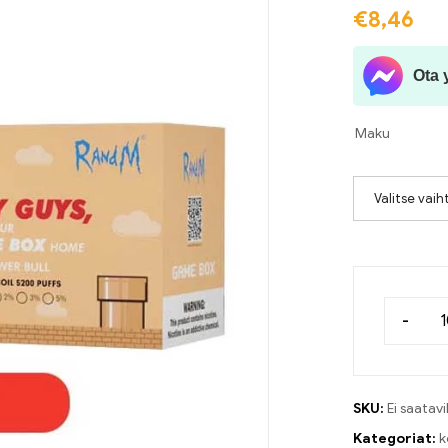
€
8,46
Ota 
Maku
Valitse vai
-
SKU:
Ei saatavi
Kategoriat:
k